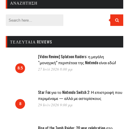
ΑΝΑΖΉΤΗΣΗ
ΤΕΛΕΥΤΑΊΑ REVIEWS
[Video Review] Splatoon Raiders: η μεγάλη
“μοναχική” περιπέτεια της Nintendo είναι εδώ!
8.5
27 Ιούλ 2026 8:00 μμ
Star Fox για το Nintendo Switch 2: Η επιστροφή που
περιμέναμε — αλλά με αστερίσκους
8
29 Ιούν 2026 9:00 μμ
Rise of the Tomb Raider: 20 year celebration στο