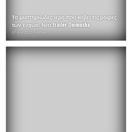
Το μυστηριώδες ιερό που κόβει τις μοίρες
των ευχών: Νέο trailer Onimusha
07 Αυγ 2026 8:00 πμ