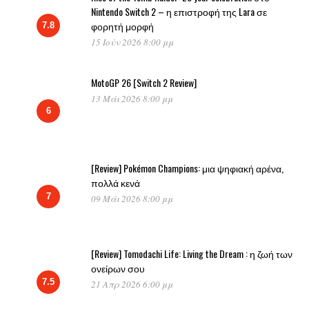
Nintendo Switch 2 – η επιστροφή της Lara σε
φορητή μορφή
7.8
15 Ιούν 2026 8:00 μμ
MotoGP 26 [Switch 2 Review]
13 Μάι 2026 8:00 μμ
6
[Review] Pokémon Champions: μια ψηφιακή αρένα,
πολλά κενά
7
09 Μάι 2026 8:00 μμ
[Review] Tomodachi Life: Living the Dream : η ζωή των
ονείρων σου
7.5
21 Απρ 2026 6:00 μμ