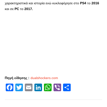
χαρακτηριστικά και ιστορία ενώ κυκλοφόρησε στο
PS4
το
2016
και σε
PC
το
2017.
Πηγή είδησης :
dualshockers.com
Facebook
Twitter
Email
LinkedIn
WhatsApp
Viber
Share