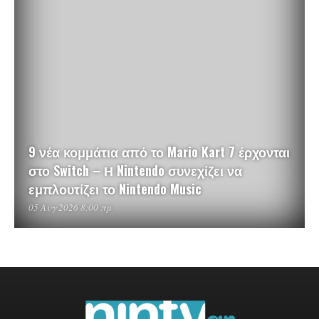
9 νέα κομμάτια από το Mario Kart 7 έρχονται
στο Switch – Η Nintendo συνεχίζει να
εμπλουτίζει το Nintendo Music
05 Αυγ 2026 8:00 πμ