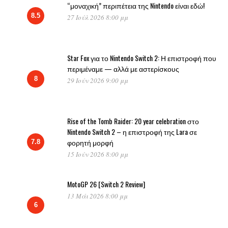
“μοναχική” περιπέτεια της Nintendo είναι εδώ!
8.5
27 Ιούλ 2026 8:00 μμ
Star Fox για το Nintendo Switch 2: Η επιστροφή που
περιμέναμε — αλλά με αστερίσκους
8
29 Ιούν 2026 9:00 μμ
Rise of the Tomb Raider: 20 year celebration στο
Nintendo Switch 2 – η επιστροφή της Lara σε
φορητή μορφή
7.8
15 Ιούν 2026 8:00 μμ
MotoGP 26 [Switch 2 Review]
13 Μάι 2026 8:00 μμ
6