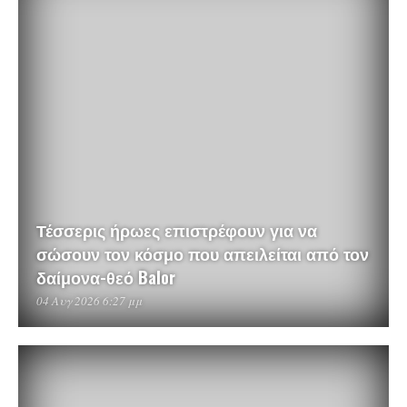
Τέσσερις ήρωες επιστρέφουν για να
σώσουν τον κόσμο που απειλείται από τον
δαίμονα-θεό Balor
04 Αυγ 2026 6:27 μμ