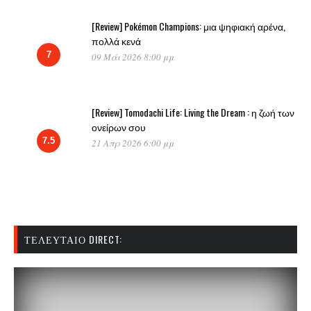
[Review] Pokémon Champions: μια ψηφιακή αρένα,
πολλά κενά
7
09 Μάι 2026 8:00 μμ
[Review] Tomodachi Life: Living the Dream : η ζωή των
ονείρων σου
7.5
21 Απρ 2026 6:00 μμ
ΤΕΛΕΥΤΑΊΟ DIRECT: