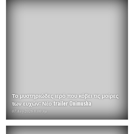
Το μυστηριώδες ιερό που κόβει τις μοίρες
των ευχών: Νέο trailer Onimusha
07 Αυγ 2026 8:00 πμ