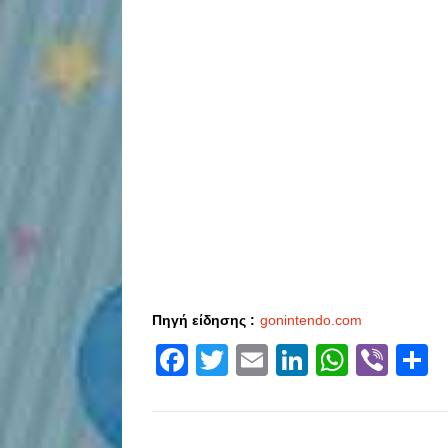
Πηγή είδησης :
gonintendo.com
Facebook
Twitter
Email
LinkedIn
Whats
Vibe
S