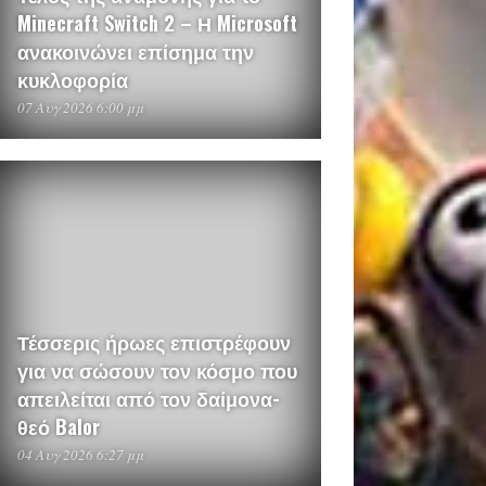
Minecraft Switch 2 – Η Microsoft
ανακοινώνει επίσημα την
κυκλοφορία
07 Αυγ 2026 6:00 μμ
Τέσσερις ήρωες επιστρέφουν
για να σώσουν τον κόσμο που
απειλείται από τον δαίμονα-
θεό Balor
04 Αυγ 2026 6:27 μμ