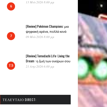
13 Μάι 2026 8:00 μμ
6
[Review] Pokémon Champions: μια
ψηφιακή αρένα, πολλά κενά
7
09 Μάι 2026 8:00 μμ
[Review] Tomodachi Life: Living the
Dream : η ζωή των ονείρων σου
7.5
21 Απρ 2026 6:00 μμ
ΤΕΛΕΥΤΑΊΟ DIRECT: