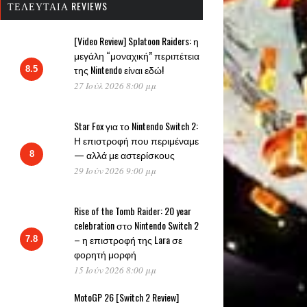
ΤΕΛΕΥΤΑΊΑ REVIEWS
[Video Review] Splatoon Raiders: η
μεγάλη “μοναχική” περιπέτεια
της Nintendo είναι εδώ!
8.5
27 Ιούλ 2026 8:00 μμ
Star Fox για το Nintendo Switch 2:
Η επιστροφή που περιμέναμε
— αλλά με αστερίσκους
8
29 Ιούν 2026 9:00 μμ
Rise of the Tomb Raider: 20 year
celebration στο Nintendo Switch 2
– η επιστροφή της Lara σε
7.8
φορητή μορφή
15 Ιούν 2026 8:00 μμ
MotoGP 26 [Switch 2 Review]