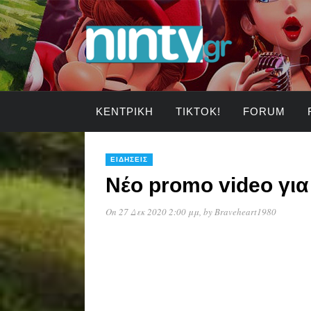
ΚΕΝΤΡΙΚΉ
TIKTOK!
FORUM
ΕΙΔΉΣΕΙΣ
Νέο promo video γι
On 27 Δεκ 2020 2:00 μμ
, by
Braveheart1980