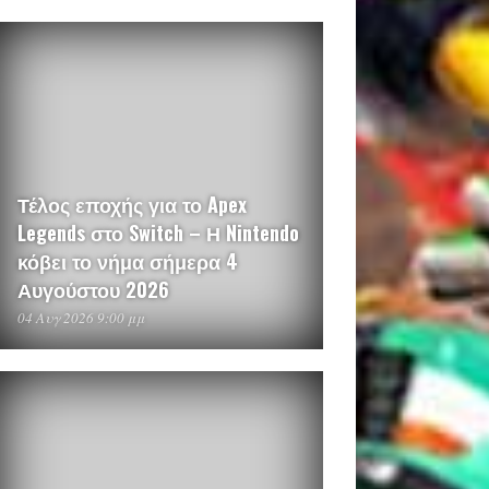
Τέλος εποχής για το Apex
Legends στο Switch – Η Nintendo
κόβει το νήμα σήμερα 4
Αυγούστου 2026
04 Αυγ 2026 9:00 μμ