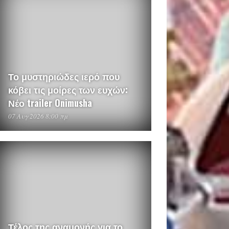
Το μυστηριώδες ιερό που
κόβει τις μοίρες των ευχών:
Νέο trailer Onimusha
07 Αυγ 2026 8:00 πμ
Τέλος της αναμονής για το