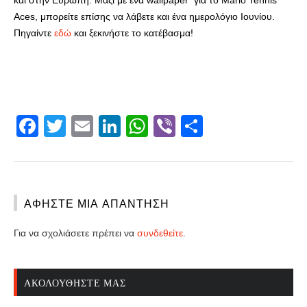
και στην Ευρώπη. Μαζί με ένα wallpaper για το Mario Tennis
Aces, μπορείτε επίσης να λάβετε και ένα ημερολόγιο Ιουνίου.
Πηγαίντε
εδώ
και ξεκινήστε το κατέβασμα!
Facebook
Twitter
Email
LinkedIn
WhatsApp
Viber
Share
ΑΦΉΣΤΕ ΜΙΑ ΑΠΆΝΤΗΣΗ
Για να σχολιάσετε πρέπει να
συνδεθείτε
.
ΑΚΟΛΟΥΘΉΣΤΕ ΜΑΣ