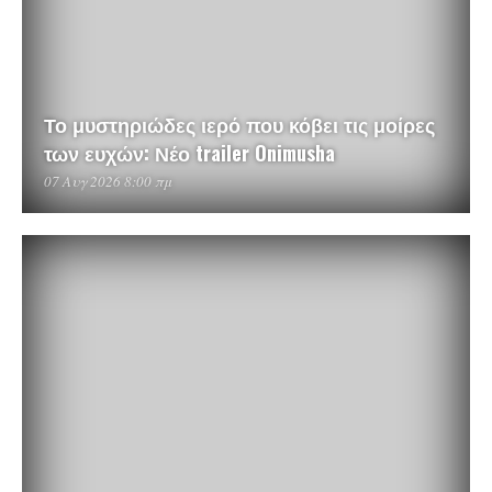
Το μυστηριώδες ιερό που κόβει τις μοίρες
των ευχών: Νέο trailer Onimusha
07 Αυγ 2026 8:00 πμ