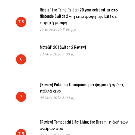
Rise of the Tomb Raider: 20 year celebration στο
Nintendo Switch 2 – η επιστροφή της Lara σε
φορητή μορφή
7.8
15 Ιούν 2026 8:00 μμ
MotoGP 26 [Switch 2 Review]
13 Μάι 2026 8:00 μμ
6
[Review] Pokémon Champions: μια ψηφιακή αρένα,
πολλά κενά
7
09 Μάι 2026 8:00 μμ
[Review] Tomodachi Life: Living the Dream : η ζωή των
ονείρων σου
7.5