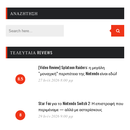
ΑΝΑΖΉΤΗΣΗ
ΤΕΛΕΥΤΑΊΑ REVIEWS
[Video Review] Splatoon Raiders: η μεγάλη
“μοναχική” περιπέτεια της Nintendo είναι εδώ!
8.5
27 Ιούλ 2026 8:00 μμ
Star Fox για το Nintendo Switch 2: Η επιστροφή που
περιμέναμε — αλλά με αστερίσκους
8
29 Ιούν 2026 9:00 μμ