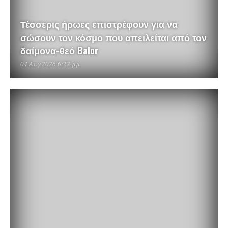
Τέσσερις ήρωες επιστρέφουν για να
σώσουν τον κόσμο που απειλείται από τον
δαίμονα-θεό Balor
04 Αυγ 2026 6:27 μμ