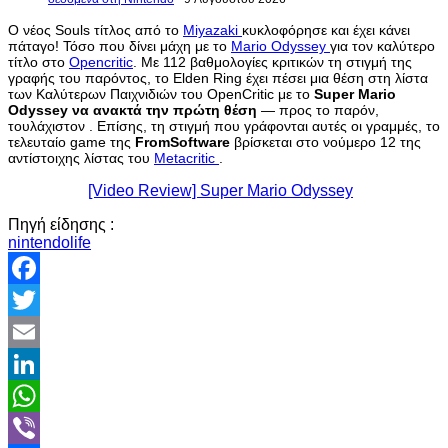
Ο νέος Souls τίτλος από το
Miyazaki
κυκλοφόρησε και έχει κάνει
πάταγο! Τόσο που δίνει μάχη με το
Mario Odyssey
για τον καλύτερο
τίτλο στο
Opencritic
. Με 112 βαθμολογίες κριτικών τη στιγμή της
γραφής του παρόντος, το Elden Ring έχει πέσει μια θέση στη λίστα
των Καλύτερων Παιχνιδιών του OpenCritic με το
Super Mario
Odyssey να ανακτά την πρώτη θέση
— προς το παρόν,
τουλάχιστον . Επίσης, τη στιγμή που γράφονται αυτές οι γραμμές, το
τελευταίο game της
FromSoftware
βρίσκεται στο νούμερο 12 της
αντίστοιχης λίστας του
Metacritic
.
[Video Review] Super Mario Odyssey
Πηγή είδησης :
nintendolife
Facebook
Twitter
Email
LinkedIn
WhatsApp