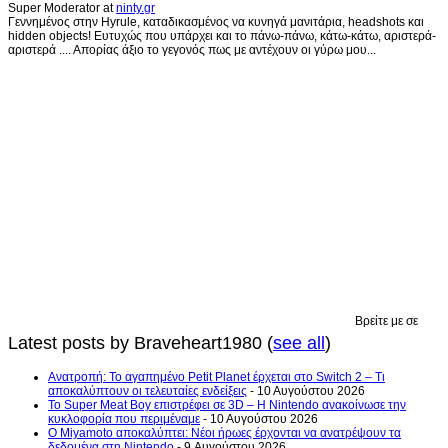
Super Moderator
at
ninty.gr
Γεννημένος στην Hyrule, καταδικασμένος να κυνηγά μανιτάρια, headshots και
hidden objects! Ευτυχώς που υπάρχει και το πάνω-πάνω, κάτω-κάτω, αριστερά-
αριστερά .... Απορίας άξιο το γεγονός πως με αντέχουν οι γύρω μου...
Βρείτε με σε
Latest posts by Braveheart1980
(
see all
)
Ανατροπή: Το αγαπημένο Petit Planet έρχεται στο Switch 2 – Τι
αποκαλύπτουν οι τελευταίες ενδείξεις
- 10 Αυγούστου 2026
Το Super Meat Boy επιστρέφει σε 3D – Η Nintendo ανακοίνωσε την
κυκλοφορία που περιμέναμε
- 10 Αυγούστου 2026
Ο Miyamoto αποκαλύπτει: Νέοι ήρωες έρχονται να ανατρέψουν τα
δεδομένα στη Nintendo
- 9 Αυγούστου 2026