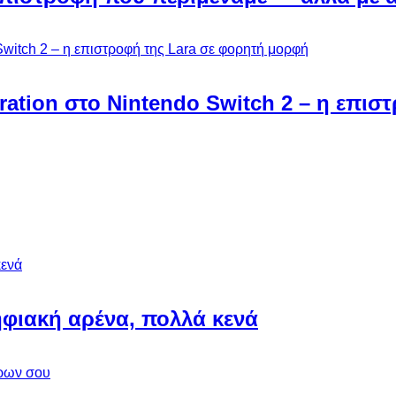
ebration στο Nintendo Switch 2 – η επι
φιακή αρένα, πολλά κενά