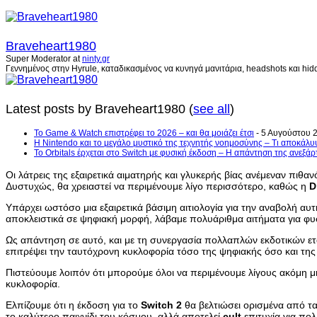
Braveheart1980
Super Moderator
at
ninty.gr
Γεννημένος στην Hyrule, καταδικασμένος να κυνηγά μανιτάρια, headshots και hidd
Latest posts by Braveheart1980
(
see all
)
Το Game & Watch επιστρέφει το 2026 – και θα μοιάζει έτσι
- 5 Αυγούστου 
Η Nintendo και το μεγάλο μυστικό της τεχνητής νοημοσύνης – Τι αποκάλυ
Το Orbitals έρχεται στο Switch με φυσική έκδοση – Η απάντηση της ανεξά
Οι λάτρεις της εξαιρετικά αιματηρής και γλυκερής βίας ανέμεναν πιθ
Δυστυχώς, θα χρειαστεί να περιμένουμε λίγο περισσότερο, καθώς η
D
Υπάρχει ωστόσο μια εξαιρετικά βάσιμη αιτιολογία για την αναβολή αυ
αποκλειστικά σε ψηφιακή μορφή, λάβαμε πολυάριθμα αιτήματα για φυ
Ως απάντηση σε αυτό, και με τη συνεργασία πολλαπλών εκδοτικών ετα
επιτρέψει την ταυτόχρονη κυκλοφορία τόσο της ψηφιακής όσο και της
Πιστεύουμε λοιπόν ότι μπορούμε όλοι να περιμένουμε λίγους ακόμη 
κυκλοφορία.
Ελπίζουμε ότι η έκδοση για το
Switch
2
θα βελτιώσει ορισμένα από τ
το καλύτερο παιχνίδι του κόσμου, αλλά αποτελεί
cult
επιτυχία για πο