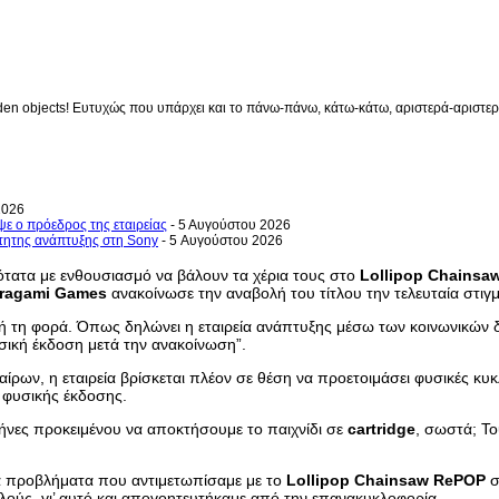
en objects! Ευτυχώς που υπάρχει και το πάνω-πάνω, κάτω-κάτω, αριστερά-αριστερά 
2026
ψε ο πρόεδρος της εταιρείας
- 5 Αυγούστου 2026
ρτητης ανάπτυξης στη Sony
- 5 Αυγούστου 2026
ανότατα με ενθουσιασμό να βάλουν τα χέρια τους στο
Lollipop
Chainsa
ragami
Games
ανακοίνωσε την αναβολή του τίτλου την τελευταία στιγμ
τή τη φορά. Όπως δηλώνει η εταιρεία ανάπτυξης μέσω των κοινωνικών δ
σική έκδοση μετά την ανακοίνωση”.
ίρων, η εταιρεία βρίσκεται πλέον σε θέση να προετοιμάσει φυσικές κυκ
 φυσικής έκδοσης.
μήνες προκειμένου να αποκτήσουμε το παιχνίδι σε
cartridge
, σωστά; Το
α προβλήματα που αντιμετωπίσαμε με το
Lollipop
Chainsaw
RePOP
σ
λλούς, γι’ αυτό και απογοητευτήκαμε από την επανακυκλοφορία.