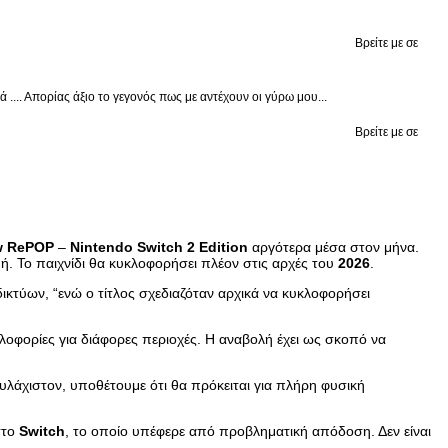
Βρείτε με σε
.... Απορίας άξιο το γεγονός πως με αντέχουν οι γύρω μου...
Βρείτε με σε
w
RePOP
–
Nintendo
Switch
2
Edition
αργότερα μέσα στον μήνα.
ή. Το παιχνίδι θα κυκλοφορήσει πλέον στις αρχές του
2026
.
ικτύων, “ενώ ο τίτλος σχεδιαζόταν αρχικά να κυκλοφορήσει
λοφορίες για διάφορες περιοχές. Η αναβολή έχει ως σκοπό να
υλάχιστον, υποθέτουμε ότι θα πρόκειται για πλήρη φυσική
το
Switch
, το οποίο υπέφερε από προβληματική απόδοση. Δεν είναι