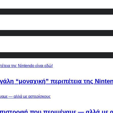
εγάλη “μοναχική” περιπέτεια της Ninten
Η επιστροφή που περιμέναμε — αλλά με 