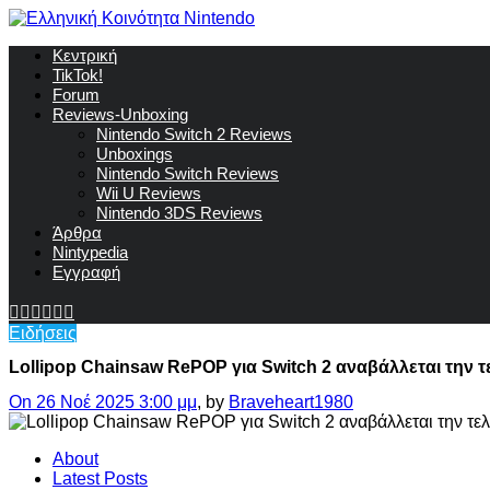
Κεντρική
TikTok!
Forum
Reviews-Unboxing
Nintendo Switch 2 Reviews
Unboxings
Nintendo Switch Reviews
Wii U Reviews
Nintendo 3DS Reviews
Άρθρα
Nintypedia
Εγγραφή
Ειδήσεις
Lollipop Chainsaw RePOP για Switch 2 αναβάλλεται την τε
On 26 Νοέ 2025 3:00 μμ
, by
Braveheart1980
About
Latest Posts