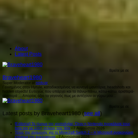
About
Latest Posts
Βρείτε με σε
Braveheart1980
Super Moderator
at
ninty.gr
Γεννημένος στην Hyrule, καταδικασμένος να κυνηγά μανιτάρια, headshots και
hidden objects! Ευτυχώς που υπάρχει και το πάνω-πάνω, κάτω-κάτω, αριστερά-
αριστερά .... Απορίας άξιο το γεγονός πως με αντέχουν οι γύρω μου...
Βρείτε με σε
Latest posts by Braveheart1980
(
see all
)
[Editorial] Το τίμημα της νοσταλγίας: Όταν η Nintendo προκάλεσε τους
fans της με 100+ τίτλους του ’90s
- 7 Αυγούστου 2026
Τέλος της αναμονής για το Minecraft Switch 2 – Η Microsoft ανακοινώνει
επίσημα την κυκλοφορία
- 7 Αυγούστου 2026