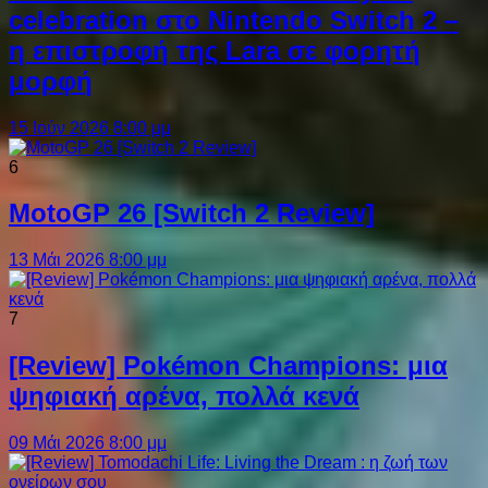
celebration στο Nintendo Switch 2 –
η επιστροφή της Lara σε φορητή
μορφή
15 Ιούν 2026 8:00 μμ
6
MotoGP 26 [Switch 2 Review]
13 Μάι 2026 8:00 μμ
7
[Review] Pokémon Champions: μια
ψηφιακή αρένα, πολλά κενά
09 Μάι 2026 8:00 μμ