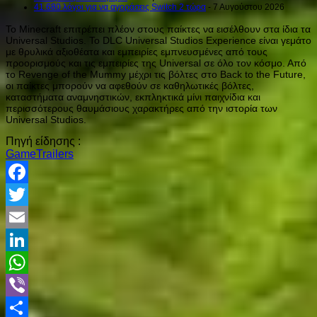
41.680 λόγοι για να αγοράσεις Switch 2 τώρα
- 7 Αυγούστου 2026
Το Minecraft επιτρέπει πλέον στους παίκτες να εισέλθουν στα ίδια τα
Universal Studios. Το DLC Universal Studios Experience είναι γεμάτο
με θρυλικά αξιοθέατα και εμπειρίες εμπνευσμένες από τους
προορισμούς και τις εμπειρίες της Universal σε όλο τον κόσμο. Από
τo Revenge of the Mummy μέχρι τις βόλτες στο Back to the Future,
οι παίκτες μπορούν να αφεθούν σε καθηλωτικές βόλτες,
καταστήματα αναμνηστικών, εκπληκτικά μίνι παιχνίδια και
περισσότερους θαυμάσιους χαρακτήρες από την ιστορία των
Universal Studios.
Πηγή είδησης :
GameTrailers
Facebook
Twitter
Email
LinkedIn
WhatsApp
Viber