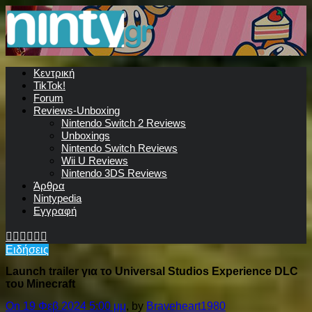
Κεντρική
TikTok!
Forum
Reviews-Unboxing
Nintendo Switch 2 Reviews
Unboxings
Nintendo Switch Reviews
Wii U Reviews
Nintendo 3DS Reviews
Άρθρα
Nintypedia
Εγγραφή
Ειδήσεις
Launch trailer για το Universal Studios Experience DLC
του Minecraft
On 19 Φεβ 2024 5:00 μμ
, by
Braveheart1980