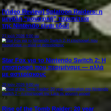
8.5
[Video Review] Splatoon Raiders: η
μεγάλη “μοναχική” περιπέτεια
της Nintendo είναι εδώ!
27 Ιούλ 2026 8:00 μμ
8
Star Fox για το Nintendo Switch 2: Η
επιστροφή που περιμέναμε — αλλά
με αστερίσκους
29 Ιούν 2026 9:00 μμ
7.8
Rise of the Tomb Raider: 20 year