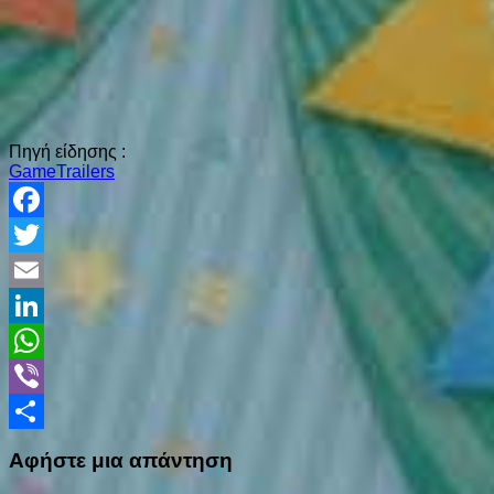
Πηγή είδησης :
GameTrailers
Facebook
Twitter
Email
LinkedIn
WhatsApp
Viber
Share
Αφήστε μια απάντηση