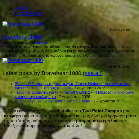
About
Latest Posts
Βρείτε με σε
Braveheart1980
Super Moderator
at
ninty.gr
Γεννημένος στην Hyrule, καταδικασμένος να κυνηγά μανιτάρια, headshots και
hidden objects! Ευτυχώς που υπάρχει και το πάνω-πάνω, κάτω-κάτω, αριστερά-
αριστερά .... Απορίας άξιο το γεγονός πως με αντέχουν οι γύρω μου...
Βρείτε με σε
Latest posts by Braveheart1980
(
see all
)
[Editorial] Το τίμημα της νοσταλγίας: Όταν η Nintendo προκάλεσε τους
fans της με 100+ τίτλους του ’90s
- 7 Αυγούστου 2026
Τέλος της αναμονής για το Minecraft Switch 2 – Η Microsoft ανακοινώνει
επίσημα την κυκλοφορία
- 7 Αυγούστου 2026
41.680 λόγοι για να αγοράσεις Switch 2 τώρα
- 7 Αυγούστου 2026
Τι είναι εκπαίδευση;
Το launch trailer του
Two Point Campus
μας
μεταφέρει σε μια τελετή αποφοίτησης και μας δίνει μια γρήγορη ματιά
στους τύπους μαθημάτων στα οποία μπορούμε να εμπλακούμε
όταν ξεκινήσουμε το κάψιμο με τον τίτλο!