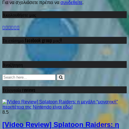
Για να σχολιάσετε πρέπει να
συνδεθείτε
.
Ακολουθήστε μας
Το επίσημο facebook group μας!!
Αναζήτηση
Τελευταία reviews
8.5
[Video Review] Splatoon Raiders: η