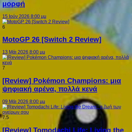
μορφή
15 Ιούν 2026 8:00 μμ
6
MotoGP 26 [Switch 2 Review]
13 Μάι 2026 8:00 μμ
7
[Review] Pokémon Champions: μια
ψηφιακή αρένα, πολλά κενά
09 Μάι 2026 8:00 μμ
7.5
[Review] Tomodachi Life: Living the