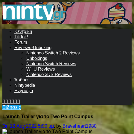
Κεντρική
TikTok!
Forum
Reviews-Unboxing
Nintendo Switch 2 Reviews
Unboxings
Nintendo Switch Reviews
Wii U Reviews
Nintendo 3DS Reviews
Άρθρα
Nintypedia
Εγγραφή
Ειδήσεις
Launch Trailer για το Two Point Campus
On 12 Αυγ 2022 5:00 μμ
, by
Braveheart1980