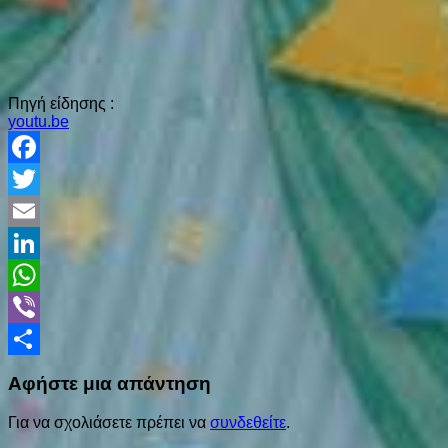
Πηγή είδησης :
youtu.be
Facebook
Twitter
Email
LinkedIn
WhatsApp
Viber
Share
Αφήστε μια απάντηση
Για να σχολιάσετε πρέπει να
συνδεθείτε
.