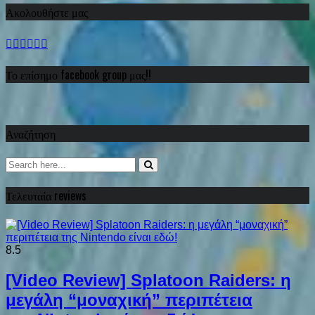
Ακολουθήστε μας
Το επίσημο facebook group μας!!
Αναζήτηση
Τελευταία reviews
8.5
[Video Review] Splatoon Raiders: η
μεγάλη “μοναχική” περιπέτεια