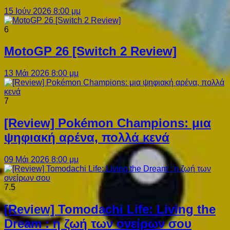
15 Ιούν 2026 8:00 μμ
6
MotoGP 26 [Switch 2 Review]
13 Μάι 2026 8:00 μμ
7
[Review] Pokémon Champions: μια
ψηφιακή αρένα, πολλά κενά
09 Μάι 2026 8:00 μμ
7.5
[Review] Tomodachi Life: Living the
Dream : η ζωή των ονείρων σου