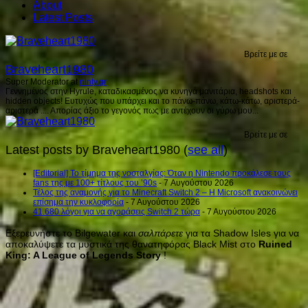
About
Latest Posts
Βρείτε με σε
Braveheart1980
Super Moderator
at
ninty.gr
Γεννημένος στην Hyrule, καταδικασμένος να κυνηγά μανιτάρια, headshots και
hidden objects! Ευτυχώς που υπάρχει και το πάνω-πάνω, κάτω-κάτω, αριστερά-
αριστερά .... Απορίας άξιο το γεγονός πως με αντέχουν οι γύρω μου...
Βρείτε με σε
Latest posts by Braveheart1980
(
see all
)
[Editorial] Το τίμημα της νοσταλγίας: Όταν η Nintendo προκάλεσε τους
fans της με 100+ τίτλους του ’90s
- 7 Αυγούστου 2026
Τέλος της αναμονής για το Minecraft Switch 2 – Η Microsoft ανακοινώνει
επίσημα την κυκλοφορία
- 7 Αυγούστου 2026
41.680 λόγοι για να αγοράσεις Switch 2 τώρα
- 7 Αυγούστου 2026
Εξερευνήστε το Bilgewater και
σαλπάρετε
για τα Shadow Isles για να
αποκαλύψετε τα μυστικά της θανατηφόρας Black Mist στο
Ruined
King: A League of Legends Story
!