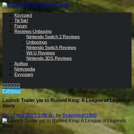
Κεντρική
TikTok!
Forum
Reviews-Unboxing
Nintendo Switch 2 Reviews
Unboxings
Nintendo Switch Reviews
Wii U Reviews
Nintendo 3DS Reviews
Άρθρα
Nintypedia
Εγγραφή
Ειδήσεις
Launch Trailer για το Ruined King: A League of Legends
Story
On 17 Νοέ 2021 2:00 μμ
, by
Braveheart1980