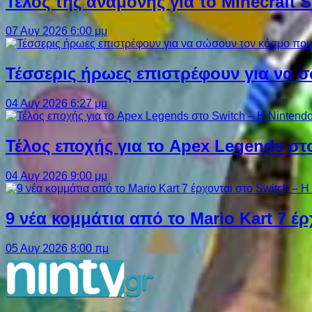
Τέλος της αναμονής για το Minecraft 
07 Αυγ 2026 6:00 μμ
Τέσσερις ήρωες επιστρέφουν για να σ
04 Αυγ 2026 6:27 μμ
Τέλος εποχής για το Apex Legends στ
04 Αυγ 2026 9:00 μμ
9 νέα κομμάτια από το Mario Kart 7 έρ
05 Αυγ 2026 8:00 πμ