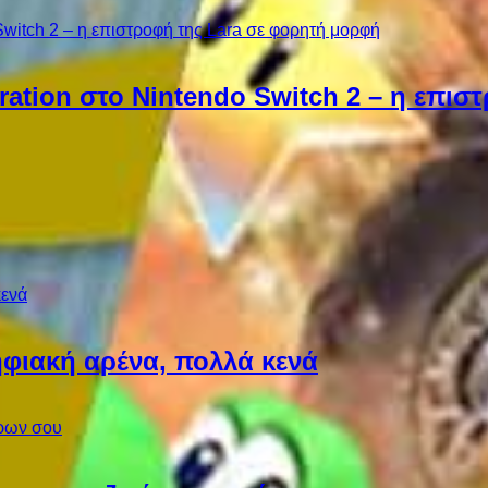
ebration στο Nintendo Switch 2 – η επι
φιακή αρένα, πολλά κενά