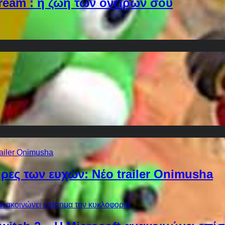
Dream : η ζωή των ονείρων σου
ίρες των ευχών: Νέο trailer Onimusha