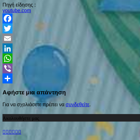
Πηγή είδησης :
youtube.com
Facebook
Twitter
Email
LinkedIn
WhatsApp
Viber
Share
Αφήστε μια απάντηση
Για να σχολιάσετε πρέπει να
συνδεθείτε
.
Ακολουθήστε μας