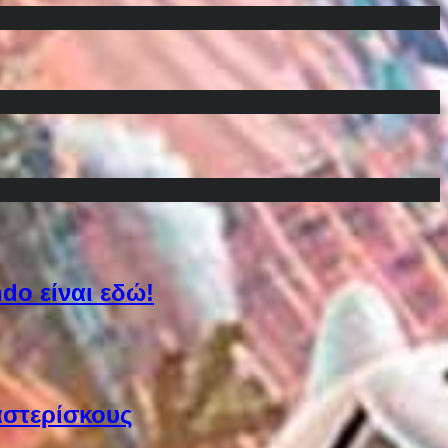
do είναι εδώ!
αστερίσκους