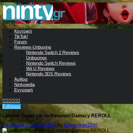
Κεντρική
TikTok!
Forum
Reviews-Unboxing
Nintendo Switch 2 Reviews
Unboxings
Nintendo Switch Reviews
Wii U Reviews
Nintendo 3DS Reviews
Άρθρα
Nintypedia
Εγγραφή
Ειδήσεις
Launch Trailer για το Katamari Damacy REROLL
On 08 Δεκ 2018 12:00 μμ
, by
Braveheart1980