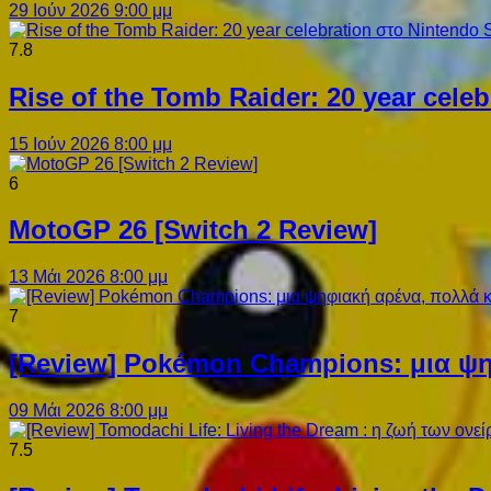
29 Ιούν 2026 9:00 μμ
7.8
Rise of the Tomb Raider: 20 year cel
15 Ιούν 2026 8:00 μμ
6
MotoGP 26 [Switch 2 Review]
13 Μάι 2026 8:00 μμ
7
[Review] Pokémon Champions: μια ψη
09 Μάι 2026 8:00 μμ
7.5