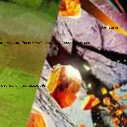
Βρείτε με σε
.... Απορίας άξιο το γεγονός πως με αντέχουν οι γύρω μου...
Βρείτε με σε
στο trailer που ακολουθεί!