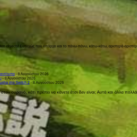
en objects! Ευτυχώς που υπάρχει και το πάνω-πάνω, κάτω-κάτω, αριστερά-αριστερά 
 αντίτυπα
- 8 Αυγούστου 2026
υ
- 8 Αυγούστου 2026
usha στο Switch 2
- 8 Αυγούστου 2026
τον ουρανό, κάτι πρέπει να κάνετε έτσι δεν είναι; Αυτά και άλλα πολλά 