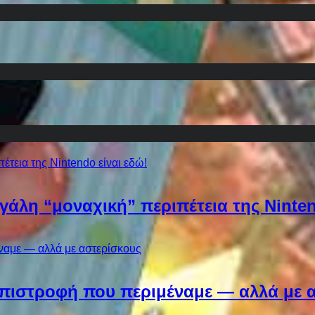
εγάλη “μοναχική” περιπέτεια της Ninten
Η επιστροφή που περιμέναμε — αλλά με 