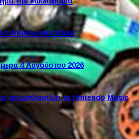
ίσημα την κυκλοφορία
ον δαίμονα-θεό Balor
ήμερα 4 Αυγούστου 2026
ει να εμπλουτίζει το Nintendo Music