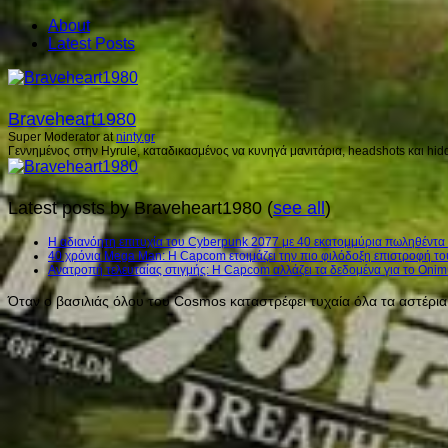
About
Latest Posts
Braveheart1980
Super Moderator
at
ninty.gr
Γεννημένος στην Hyrule, καταδικασμένος να κυνηγά μανιτάρια, headshots και hidd
Latest posts by Braveheart1980
(
see all
)
H αδιανόητη επιτυχία του Cyberpunk 2077 με 40 εκατομμύρια πωληθέντα
40 χρόνια Mega Man: Η Capcom ετοιμάζει την πιο φιλόδοξη επιστροφή το
Ανατροπή τελευταίας στιγμής: Η Capcom αλλάζει τα δεδομένα για το Onim
Όταν ο βασιλιάς όλου του Cosmos καταστρέφει τυχαία όλα τα αστέρια σ