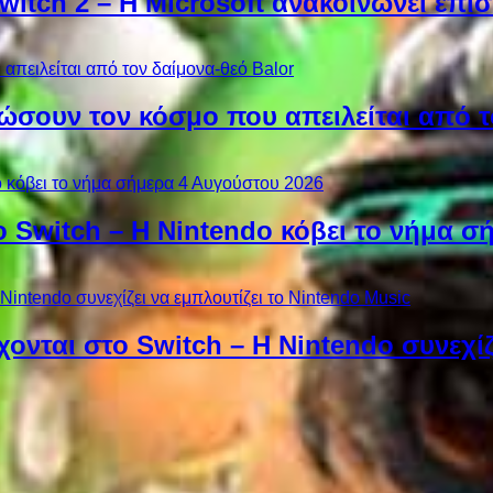
Switch 2 – Η Microsoft ανακοινώνει επ
ώσουν τον κόσμο που απειλείται από τ
ο Switch – Η Nintendo κόβει το νήμα σ
χονται στο Switch – Η Nintendo συνεχίζ