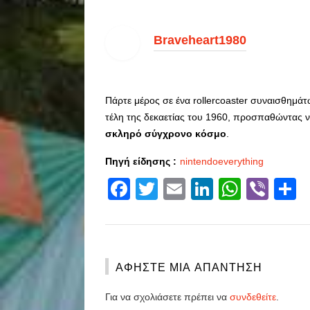
Braveheart1980
Πάρτε μέρος σε ένα rollercoaster συναισθημάτω
τέλη της δεκαετίας του 1960, προσπαθώντας να
σκληρό σύγχρονο κόσμο
.
Πηγή είδησης :
nintendoeverything
Facebook
Twitter
Email
LinkedIn
Whats
Vibe
S
ΑΦΉΣΤΕ ΜΙΑ ΑΠΆΝΤΗΣΗ
Για να σχολιάσετε πρέπει να
συνδεθείτε
.