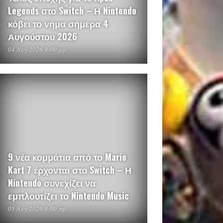
Legends στο Switch – Η Nintendo
κόβει το νήμα σήμερα 4
Αυγούστου 2026
04 Αυγ 2026 9:00 μμ
9 νέα κομμάτια από το Mario
Kart 7 έρχονται στο Switch – Η
Nintendo συνεχίζει να
εμπλουτίζει το Nintendo Music
05 Αυγ 2026 8:00 πμ