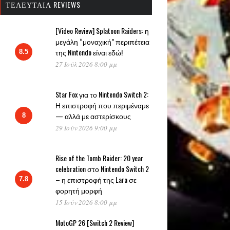
ΤΕΛΕΥΤΑΊΑ REVIEWS
[Video Review] Splatoon Raiders: η
μεγάλη “μοναχική” περιπέτεια
της Nintendo είναι εδώ!
8.5
27 Ιούλ 2026 8:00 μμ
Star Fox για το Nintendo Switch 2:
Η επιστροφή που περιμέναμε
— αλλά με αστερίσκους
8
29 Ιούν 2026 9:00 μμ
Rise of the Tomb Raider: 20 year
celebration στο Nintendo Switch 2
– η επιστροφή της Lara σε
7.8
φορητή μορφή
15 Ιούν 2026 8:00 μμ
MotoGP 26 [Switch 2 Review]