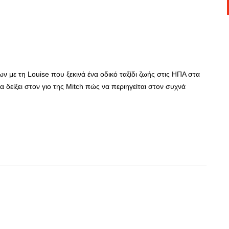
ν με τη Louise που ξεκινά ένα οδικό ταξίδι ζωής στις ΗΠΑ στα
 δείξει στον γιο της Mitch πώς να περιηγείται στον συχνά
App
r
hare