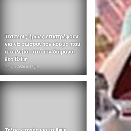
Τέσσερις ήρωες επιστρέφουν
για να σώσουν τον κόσμο που
απειλείται από τον δαίμονα-
θεό Balor
04 Αυγ 2026 6:27 μμ
Τέλος εποχής για το Apex