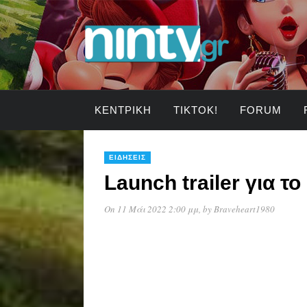
ΚΕΝΤΡΙΚΉ
TIKTOK!
FORUM
ΕΙΔΉΣΕΙΣ
Launch trailer για τ
On 11 Μάι 2022 2:00 μμ
, by
Braveheart1980