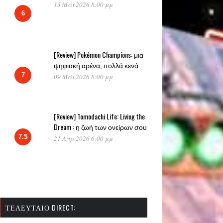
13 Μάι 2026 8:00 μμ
6
[Review] Pokémon Champions: μια
ψηφιακή αρένα, πολλά κενά
7
09 Μάι 2026 8:00 μμ
[Review] Tomodachi Life: Living the
Dream : η ζωή των ονείρων σου
7.5
21 Απρ 2026 6:00 μμ
ΤΕΛΕΥΤΑΊΟ DIRECT: