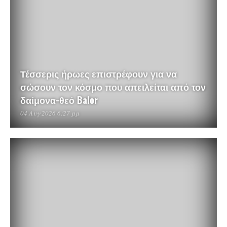
Τέσσερις ήρωες επιστρέφουν για να
σώσουν τον κόσμο που απειλείται από τον
δαίμονα-θεό Balor
04 Αυγ 2026 6:27 μμ