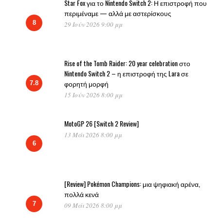
Star Fox για το Nintendo Switch 2: Η επιστροφή που
περιμέναμε — αλλά με αστερίσκους
8
29 Ιούν 2026 9:00 μμ
Rise of the Tomb Raider: 20 year celebration στο
Nintendo Switch 2 – η επιστροφή της Lara σε
φορητή μορφή
7.8
15 Ιούν 2026 8:00 μμ
MotoGP 26 [Switch 2 Review]
13 Μάι 2026 8:00 μμ
6
[Review] Pokémon Champions: μια ψηφιακή αρένα,
πολλά κενά
7
09 Μάι 2026 8:00 μμ