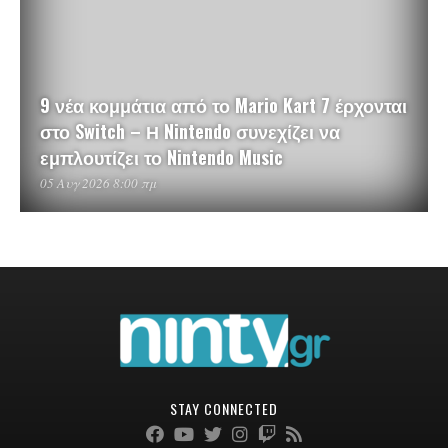
9 νέα κομμάτια από το Mario Kart 7 έρχονται
στο Switch – Η Nintendo συνεχίζει να
εμπλουτίζει το Nintendo Music
05 Αυγ 2026 8:00 πμ
STAY CONNECTED