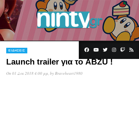
ΕΙΔΉΣΕΙΣ
Launch trailer για το ABZÛ !
On 01 Δεκ 2018 4:00 μμ
, by
Braveheart1980