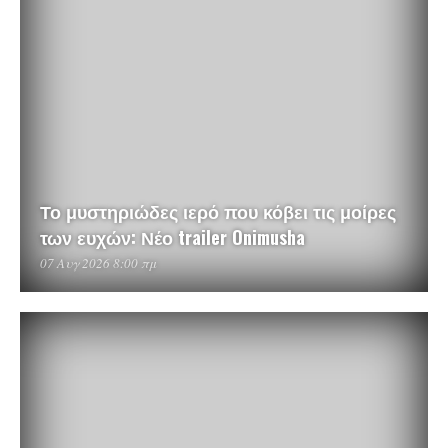
Το μυστηριώδες ιερό που κόβει τις μοίρες
των ευχών: Νέο trailer Onimusha
07 Αυγ 2026 8:00 πμ