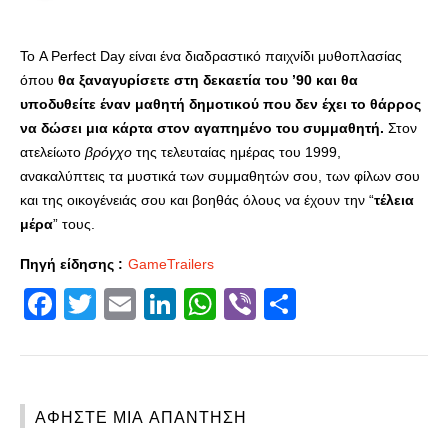
Το A Perfect Day είναι ένα διαδραστικό παιχνίδι μυθοπλασίας
όπου
θα ξαναγυρίσετε στη δεκαετία του ’90 και θα
υποδυθείτε έναν μαθητή δημοτικού που δεν έχει το θάρρος
να δώσει μια κάρτα στον αγαπημένο του συμμαθητή.
Στον
ατελείωτο
βρόγχο
της τελευταίας ημέρας του 1999,
ανακαλύπτεις τα μυστικά των συμμαθητών σου, των φίλων σου
και της οικογένειάς σου και βοηθάς όλους να έχουν την “
τέλεια
μέρα
” τους.
Πηγή είδησης :
GameTrailers
Facebook
Twitter
Email
LinkedIn
WhatsApp
Viber
Share
ΑΦΉΣΤΕ ΜΙΑ ΑΠΆΝΤΗΣΗ