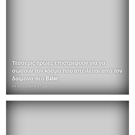
Τέσσερις ήρωες επιστρέφουν για να
σώσουν τον κόσμο που απειλείται από τον
δαίμονα-θεό Balor
04 Αυγ 2026 6:27 μμ