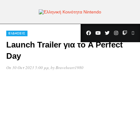
ΕΙΔΉΣΕΙΣ
Launch Trailer για το A Perfect
Day
On 30 Οκτ 2023 5:00 μμ
, by
Braveheart1980