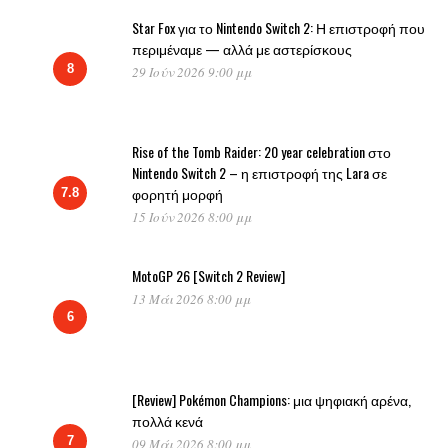
Star Fox για το Nintendo Switch 2: Η επιστροφή που
περιμέναμε — αλλά με αστερίσκους
8
29 Ιούν 2026 9:00 μμ
Rise of the Tomb Raider: 20 year celebration στο
Nintendo Switch 2 – η επιστροφή της Lara σε
φορητή μορφή
7.8
15 Ιούν 2026 8:00 μμ
MotoGP 26 [Switch 2 Review]
13 Μάι 2026 8:00 μμ
6
[Review] Pokémon Champions: μια ψηφιακή αρένα,
πολλά κενά
7
09 Μάι 2026 8:00 μμ