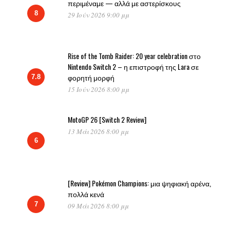
περιμέναμε — αλλά με αστερίσκους
8
29 Ιούν 2026 9:00 μμ
Rise of the Tomb Raider: 20 year celebration στο
Nintendo Switch 2 – η επιστροφή της Lara σε
φορητή μορφή
7.8
15 Ιούν 2026 8:00 μμ
MotoGP 26 [Switch 2 Review]
13 Μάι 2026 8:00 μμ
6
[Review] Pokémon Champions: μια ψηφιακή αρένα,
πολλά κενά
7
09 Μάι 2026 8:00 μμ