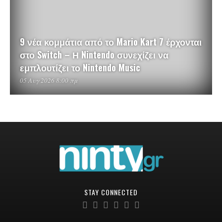
9 νέα κομμάτια από το Mario Kart 7 έρχονται
στο Switch – Η Nintendo συνεχίζει να
εμπλουτίζει το Nintendo Music
05 Αυγ 2026 8:00 πμ
STAY CONNECTED