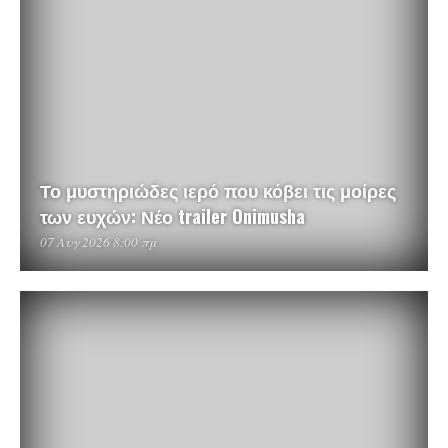
Το μυστηριώδες ιερό που κόβει τις μοίρες
των ευχών: Νέο trailer Onimusha
07 Αυγ 2026 8:00 πμ