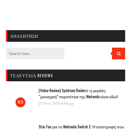
ΑΝΑΖΉΤΗΣΗ
ΤΕΛΕΥΤΑΊΑ REVIEWS
[Video Review] Splatoon Raiders: η μεγάλη
“μοναχική” περιπέτεια της Nintendo είναι εδώ!
8.5
27 Ιούλ 2026 8:00 μμ
Star Fox για το Nintendo Switch 2: Η επιστροφή που