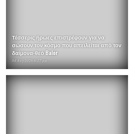
Τέσσερις ήρωες επιστρέφουν για να
σώσουν τον κόσμο που απειλείται από τον
δαίμονα-θεό Balor
04 Αυγ 2026 6:27 μμ