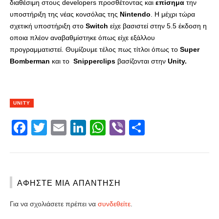
διαθέσιμη στους developers προσθέτοντας και
επίσημα
την
υποστήριξη της νέας κονσόλας της
Nintendo
. Η μέχρι τώρα
σχετική υποστήριξη στο
Switch
είχε βασιστεί στην 5.5 έκδοση η
οποια πλέον αναβαθμίστηκε όπως είχε εξάλλου
προγραμματιστεί. Θυμίζουμε τέλος πως τίτλοι όπως το
Super
Bomberman
και το
Snipperclips
βασίζονται στην
Unity.
UNITY
Facebook
Twitter
Email
LinkedIn
WhatsApp
Viber
Share
ΑΦΉΣΤΕ ΜΙΑ ΑΠΆΝΤΗΣΗ
Για να σχολιάσετε πρέπει να
συνδεθείτε
.