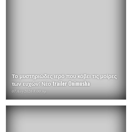
Το μυστηριώδες ιερό που κόβει τις μοίρες
των ευχών: Νέο trailer Onimusha
07 Αυγ 2026 8:00 πμ