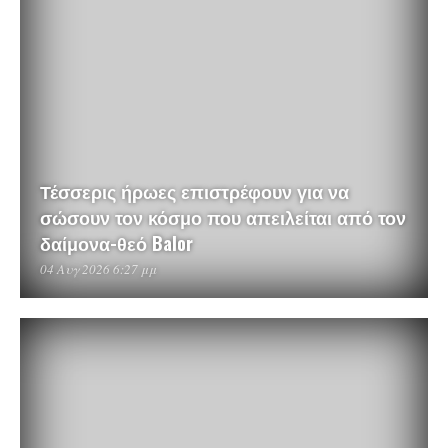
Τέσσερις ήρωες επιστρέφουν για να
σώσουν τον κόσμο που απειλείται από τον
δαίμονα-θεό Balor
04 Αυγ 2026 6:27 μμ