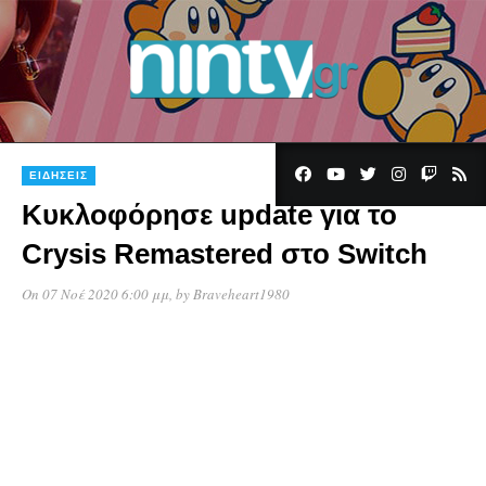
ΕΙΔΉΣΕΙΣ
Κυκλοφόρησε update για το
Crysis Remastered στο Switch
On 07 Νοέ 2020 6:00 μμ
, by
Braveheart1980