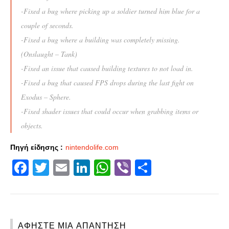
-Fixed a bug where picking up a soldier turned him blue for a
couple of seconds.
-Fixed a bug where a building was completely missing.
(Onslaught – Tank)
-Fixed an issue that caused building textures to not load in.
-Fixed a bug that caused FPS drops during the last fight on
Exodus – Sphere.
-Fixed shader issues that could occur when grabbing items or
objects.
Πηγή είδησης :
nintendolife.com
Facebook
Twitter
Email
LinkedIn
WhatsApp
Viber
Share
ΑΦΉΣΤΕ ΜΙΑ ΑΠΆΝΤΗΣΗ