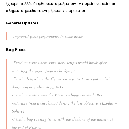
έχουμε πολλές διορθώσεις σφαλμάτων. Μπορείτε να δείτε τις
πλήρεις σημειώσεις ενημέρωσης παρακάτω:
General Updates
-Improved game performance in some areas.
Bug Fixes
-Fixed an issue where some story scripts would break after
restarting the game -from a checkpoint.
-Fixed a bug where the Gyroscope sensitivity was not scaled
down properly when using ADS.
-Fixed an issue where the VTOL no longer arrived after
restarting from a checkpoint during the last objective. (Exodus –
Sphere)
-Fixed a bug causing issues with the shadows of the lantern at
the end of Rescue.