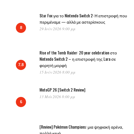
Star Fox για το Nintendo Switch 2: Η επιστροφή που
περιμέναμε — αλλά με αστερίσκους
8
29 Ιούν 2026 9:00 μμ
Rise of the Tomb Raider: 20 year celebration στο
Nintendo Switch 2 – η επιστροφή της Lara σε
φορητή μορφή
7.8
15 Ιούν 2026 8:00 μμ
MotoGP 26 [Switch 2 Review]
13 Μάι 2026 8:00 μμ
6
[Review] Pokémon Champions: μια ψηφιακή αρένα,
πολλά κενά