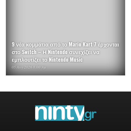
9 νέα κομμάτια από το Mario Kart 7 έρχονται
στο Switch – Η Nintendo συνεχίζει να
εμπλουτίζει το Nintendo Music
05 Αυγ 2026 8:00 πμ