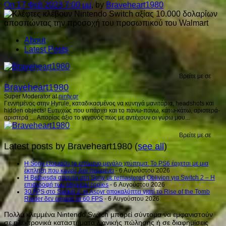
On 17 Φεβ 2023 7:00 μμ
, by
Braveheart1980
About
Latest Posts
Βρείτε με σε
Braveheart1980
Super Moderator
at
ninty.gr
Γεννημένος στην Hyrule, καταδικασμένος να κυνηγά μανιτάρια, headshots και
hidden objects! Ευτυχώς που υπάρχει και το πάνω-πάνω, κάτω-κάτω, αριστερά-
αριστερά .... Απορίας άξιο το γεγονός πως με αντέχουν οι γύρω μου...
Βρείτε με σε
Latest posts by Braveheart1980
(
see all
)
Η Sony ετοιμάζει το επόμενο μεγάλο χτύπημα: Το PS6 έρχεται με μια
έκπληξη που κανείς δεν περιμένει
- 6 Αυγούστου 2026
Η Bethesda απαντά στη Sony με remastered Oblivion για Switch 2 – Η
επιστροφή των physical copies
- 6 Αυγούστου 2026
30 FPS στο Switch 2: Η Aspyr αποκαλύπτει γιατί το Rise of the Tomb
Raider δεν έφτασε τα 60 FPS
- 6 Αυγούστου 2026
Πολλά κλεμμένα Nintendo Switch μπορεί σύντομα να εμφανιστούν
σε ηλεκτρονικά καταστήματα λιανικής πώλησης ή σε διαφημίσεις