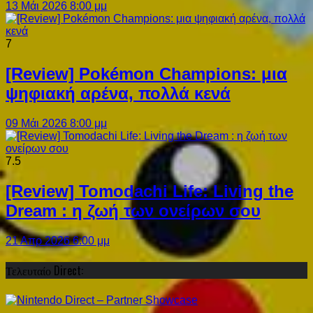
13 Μάι 2026 8:00 μμ
7
[Review] Pokémon Champions: μια
ψηφιακή αρένα, πολλά κενά
09 Μάι 2026 8:00 μμ
7.5
[Review] Tomodachi Life: Living the
Dream : η ζωή των ονείρων σου
21 Απρ 2026 6:00 μμ
Τελευταίο Direct: