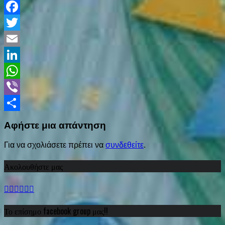
Facebook
Twitter
Email
LinkedIn
WhatsApp
Viber
Share
Αφήστε μια απάντηση
Για να σχολιάσετε πρέπει να
συνδεθείτε
.
Ακολουθήστε μας
Το επίσημο facebook group μας!!