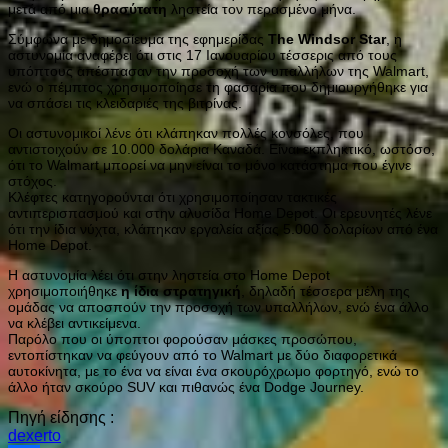
μετά από μια
θρασύτατη
ληστεία τον περασμένο μήνα.
Σύμφωνα με δημοσίευμα της εφημερίδας
The Windsor Star
, η
αστυνομία αναφέρει ότι στις 17 Ιανουαρίου τέσσερις από τους
υπόπτους απέσπασαν την προσοχή των υπαλλήλων της Walmart,
ενώ ο πέμπτος χρησιμοποίησε τη φασαρία που δημιουργήθηκε για
να σπάσει τις κλειδαριές της βιτρίνας.
Οι αστυνομικοί λένε ότι κλάπηκαν πολλές κονσόλες, που
αντιστοιχούν σε 10.000 δολάρια Καναδά. Είναι εκπληκτικό, ωστόσο,
ότι το Walmart μπορεί να μην είναι το μόνο κατάστημα που έγινε
στόχος.
Κλέφτες κατηγορούνται ότι χρησιμοποίησαν τακτικές
αντιπερισπασμού και στην αλυσίδα Home Depot. Οι ερευνητές λένε
ότι την ίδια νύχτα, κλάπηκαν εργαλεία αξίας 5.000 δολαρίων από ένα
Home Depot.
Η αστυνομία λέει ότι στην ληστεία στο Home Depot
χρησιμοποιήθηκε
η ίδια στρατηγική
, δηλαδή τέσσερα μέλη της
ομάδας να αποσπούν την προσοχή των υπαλλήλων, ενώ ένα άλλο
να κλέβει αντικείμενα.
Παρόλο που οι ύποπτοι φορούσαν μάσκες προσώπου,
εντοπίστηκαν να φεύγουν από το Walmart με δύο διαφορετικά
αυτοκίνητα, με το ένα να είναι ένα σκουρόχρωμο φορτηγό, ενώ το
άλλο ήταν σκούρο SUV και πιθανώς ένα Dodge Journey.
Πηγή είδησης :
dexerto