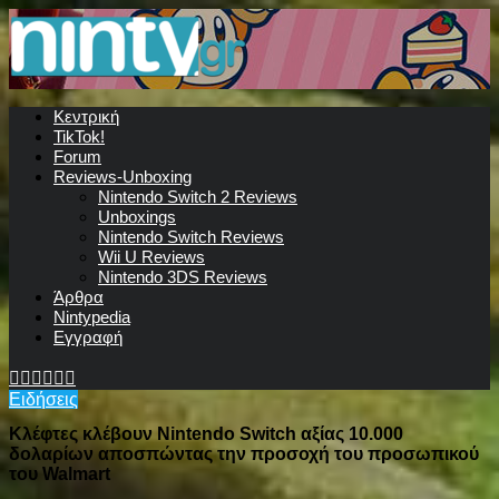
Κεντρική
TikTok!
Forum
Reviews-Unboxing
Nintendo Switch 2 Reviews
Unboxings
Nintendo Switch Reviews
Wii U Reviews
Nintendo 3DS Reviews
Άρθρα
Nintypedia
Εγγραφή
Ειδήσεις
Κλέφτες κλέβουν Nintendo Switch αξίας 10.000
δολαρίων αποσπώντας την προσοχή του προσωπικού
του Walmart