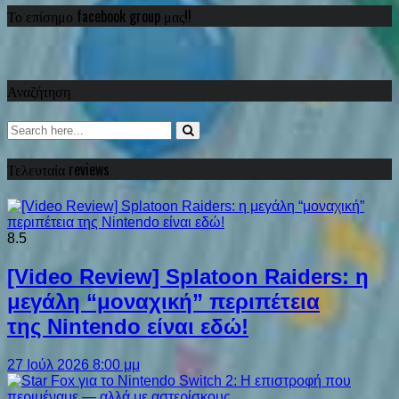
Το επίσημο facebook group μας!!
Αναζήτηση
Τελευταία reviews
8.5
[Video Review] Splatoon Raiders: η
μεγάλη “μοναχική” περιπέτεια
της Nintendo είναι εδώ!
27 Ιούλ 2026 8:00 μμ