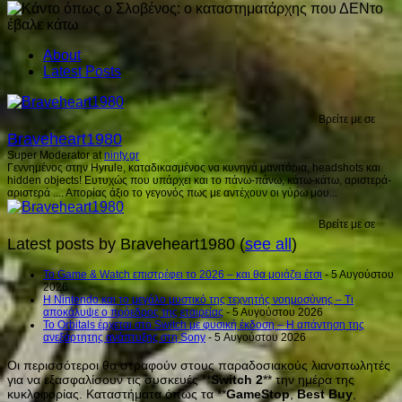
About
Latest Posts
Βρείτε με σε
Braveheart1980
Super Moderator
at
ninty.gr
Γεννημένος στην Hyrule, καταδικασμένος να κυνηγά μανιτάρια, headshots και
hidden objects! Ευτυχώς που υπάρχει και το πάνω-πάνω, κάτω-κάτω, αριστερά-
αριστερά .... Απορίας άξιο το γεγονός πως με αντέχουν οι γύρω μου...
Βρείτε με σε
Latest posts by Braveheart1980
(
see all
)
Το Game & Watch επιστρέφει το 2026 – και θα μοιάζει έτσι
- 5 Αυγούστου
2026
Η Nintendo και το μεγάλο μυστικό της τεχνητής νοημοσύνης – Τι
αποκάλυψε ο πρόεδρος της εταιρείας
- 5 Αυγούστου 2026
Το Orbitals έρχεται στο Switch με φυσική έκδοση – Η απάντηση της
ανεξάρτητης ανάπτυξης στη Sony
- 5 Αυγούστου 2026
Οι περισσότεροι θα στραφούν στους παραδοσιακούς λιανοπωλητές
για να εξασφαλίσουν τις συσκευές **
Switch
2
** την ημέρα της
κυκλοφορίας. Καταστήματα όπως τα **
GameStop
,
Best
Buy
,