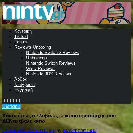
Κεντρική
TikTok!
Forum
Reviews-Unboxing
Nintendo Switch 2 Reviews
Unboxings
Nintendo Switch Reviews
Wii U Reviews
Nintendo 3DS Reviews
Άρθρα
Nintypedia
Εγγραφή
Ειδήσεις
Κάντο όπως ο Σλοβένος: ο καταστηματάρχης που
ΔΕΝτο έβαλε κάτω
On 02 Ιούν 2025 9:00 μμ
, by
Braveheart1980