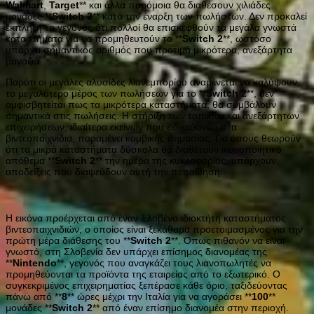
Walmart
,
Target
** και άλλα παρόμοια θα διαθέσουν χιλιάδες
μονάδες **
Switch
2
** κατά την έναρξη των πωλήσεων. Δεν προκαλεί
έκπληξη το γεγονός ότι πολλοί θα επισκεφθούν τα μεγάλα γνωστά
καταστήματα για να προμηθευτούν το **
Switch
2
**, ωστόσο
υπάρχει σημαντικός αριθμός που προτιμά μικρότερα, ανεξάρτητα
μαγαζιά.
Παρότι οι μεγάλες αλυσίδες λιανεμπορίου αναμένεται να καλύψουν
το μεγαλύτερο μέρος των πωλήσεων για το **
Switch
2
**, δεν
αμφισβητείται πως τα μικρότερα καταστήματα, θα συμβάλουν
σημαντικά στις πωλήσεις. Η στήριξη των τοπικών και ανεξάρτητων
επιχειρήσεων, ιδιαίτερα εκείνων που ειδικεύονται στα
βιντεοπαιχνίδια, παραμένει κομβικής σημασίας. Για όσους θεωρούν
ότι τα μικρά καταστήματα δύσκολα θα διαθέτουν ικανοποιητικό
απόθεμα **
Switch
2
** την ημέρα της κυκλοφορίας, υπάρχουν
αποδείξεις που διαψεύδουν αυτή την πεποίθηση.
Η εικόνα προέρχεται από έναν Σλοβένο ιδιοκτήτη καταστήματος
βιντεοπαιχνιδιών, ο οποίος είναι ξεκάθαρα προετοιμασμένος για την
πρώτη μέρα διάθεσης του **
Switch
2
**. Όπως πιθανόν να είναι
γνωστό, στη Σλοβενία δεν υπάρχει επίσημος διανομέας της
**
Nintendo
**, γεγονός που αναγκάζει τους λιανοπωλητές να
προμηθεύονται τα προϊόντα της εταιρείας από το εξωτερικό. Ο
συγκεκριμένος επιχειρηματίας ξεπέρασε κάθε όριο, ταξιδεύοντας
πάνω από **
8
** ώρες μέχρι την Ιταλία για να αγοράσει **
100
**
μονάδες **
Switch
2
** από έναν επίσημο διανομέα στην περιοχή.