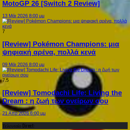
MotoGP 26 [Switch 2 Review]
13 Μάι 2026 8:00 μμ
7
[Review] Pokémon Champions: μια
ψηφιακή αρένα, πολλά κενά
09 Μάι 2026 8:00 μμ
7.5
[Review] Tomodachi Life: Living the
Dream : η ζωή των ονείρων σου
21 Απρ 2026 6:00 μμ
Τελευταίο Direct: