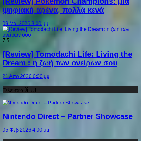
[Review] Pokémon Champions: μια
ψηφιακή αρένα, πολλά κενά
09 Μάι 2026 8:00 μμ
7.5
[Review] Tomodachi Life: Living the
Dream : η ζωή των ονείρων σου
21 Απρ 2026 6:00 μμ
Τελευταίο Direct:
Nintendo Direct – Partner Showcase
05 Φεβ 2026 4:00 μμ