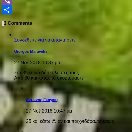
WhatsApp
Viber
Share
3 Comments
Συνδεθείτε για να απαντήσετε
Giorgos Maravelis
27 Νοέ 2018 10:37 μμ
Στα 35 ευρώ δύσκολο πες τους
Από 30 και κάτω, το σκεφτόμαστε
Αντώνης Γκόγκας
27 Νοέ 2018 10:47 μμ
25 και κάτω 😉 αν και παιχνιδάρα..το καωα