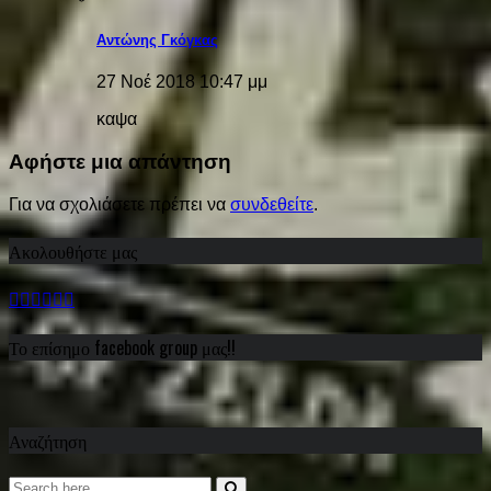
Αντώνης Γκόγκας
27 Νοέ 2018 10:47 μμ
καψα
Αφήστε μια απάντηση
Για να σχολιάσετε πρέπει να
συνδεθείτε
.
Ακολουθήστε μας
Το επίσημο facebook group μας!!
Αναζήτηση