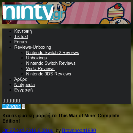
Κεντρική
TikTok!
Forum
Reviews-Unboxing
Nintendo Switch 2 Reviews
Unboxings
Nintendo Switch Reviews
Wii U Reviews
Nintendo 3DS Reviews
Άρθρα
Nintypedia
Εγγραφή
Ειδήσεις
3
Και σε φυσική μορφή το This War of Mine: Complete
Edition!
On 27 Νοέ 2018 6:00 μμ
, by
Braveheart1980