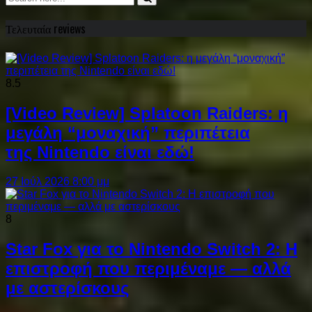
Τελευταία reviews
8.5
[Video Review] Splatoon Raiders: η
μεγάλη “μοναχική” περιπέτεια
της Nintendo είναι εδώ!
27 Ιούλ 2026 8:00 μμ
8
Star Fox για το Nintendo Switch 2: Η
επιστροφή που περιμέναμε — αλλά
με αστερίσκους