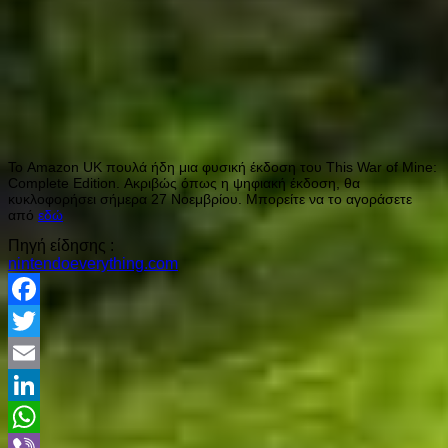
Το Amazon UK πουλά ήδη μια φυσική έκδοση του This War of Mine:
Complete Edition.
Ακριβώς όπως η ψηφιακή έκδοση, θα
κυκλοφορήσει σήμερα 27 Νοεμβρίου. Μπορείτε να το αγοράσετε
από
εδώ
Πηγή είδησης :
nintendoeverything.com
Facebook
Twitter
Email
LinkedIn