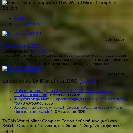
About
Latest Posts
Βρείτε με σε
Braveheart1980
Super Moderator
at
ninty.gr
Γεννημένος στην Hyrule, καταδικασμένος να κυνηγά μανιτάρια, headshots και
hidden objects! Ευτυχώς που υπάρχει και το πάνω-πάνω, κάτω-κάτω, αριστερά-
αριστερά .... Απορίας άξιο το γεγονός πως με αντέχουν οι γύρω μου...
Βρείτε με σε
Latest posts by Braveheart1980
(
see all
)
H αδιανόητη επιτυχία του Cyberpunk 2077 με 40 εκατομμύρια
πωληθέντα αντίτυπα
- 8 Αυγούστου 2026
40 χρόνια Mega Man: Η Capcom ετοιμάζει την πιο φιλόδοξη επιστροφή
του
- 8 Αυγούστου 2026
Ανατροπή τελευταίας στιγμής: Η Capcom αλλάζει τα δεδομένα για το
Onimusha στο Switch 2
- 8 Αυγούστου 2026
Το This War of Mine: Complete Edition ήρθε σήμερα (και) στο
Switch!
Όπως αποδεικνύεται, δεν θα μας έρθει μόνο σε ψηφιακή
μορφή!