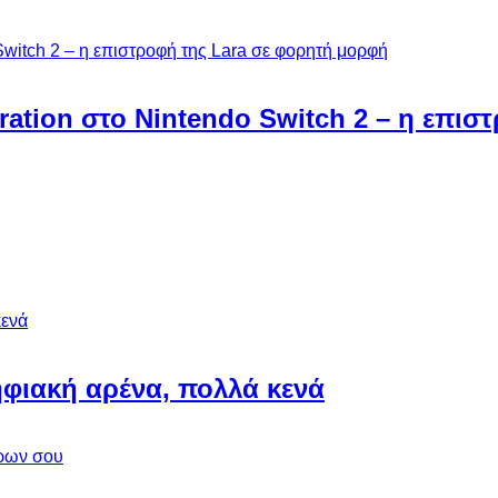
ebration στο Nintendo Switch 2 – η επι
φιακή αρένα, πολλά κενά