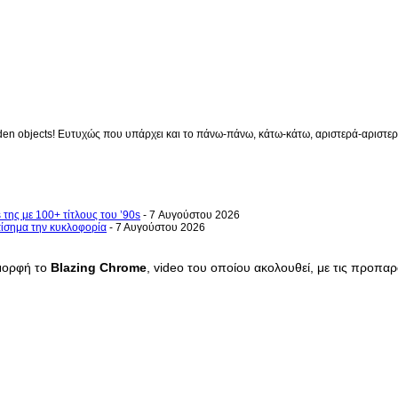
en objects! Ευτυχώς που υπάρχει και το πάνω-πάνω, κάτω-κάτω, αριστερά-αριστερά 
 της με 100+ τίτλους του ’90s
- 7 Αυγούστου 2026
επίσημα την κυκλοφορία
- 7 Αυγούστου 2026
 μορφή το
Blazing Chrome
, video του οποίου ακολουθεί, με τις προπαρ