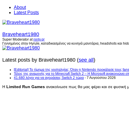
About
Latest Posts
Braveheart1980
Super Moderator
at
ninty.gr
Γεννημένος στην Hyrule, καταδικασμένος να κυνηγά μανιτάρια, headshots και hidd
Latest posts by Braveheart1980
(
see all
)
[Editorial] Το τίμημα της νοσταλγίας: Όταν η Nintendo προκάλεσε τους fans
Τέλος της αναμονής για το Minecraft Switch 2 – Η Microsoft ανακοινώνει 
41.680 λόγοι για να αγοράσεις Switch 2 τώρα
- 7 Αυγούστου 2026
Η
Limited Run Games
ανακοίνωσε πως θα μας φέρει και σε φυσική