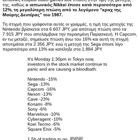
της, καθώς
ο ιαπωνικός Nikkei έπεσε κατά περισσότερο από
12%, τη μεγαλύτερη πτώση από το λεγόμενο “κραχ της
Μαύρης Δευτέρας” του 1987.
Τη στιγμή που γράφονται αυτές οι γραμμές, η τιμή της μετοχής της
Nintendo βρίσκεται στα 6.607 JPY, μια απότομη πτώση από τα
7.915 JPY που απολάμβανε την περασμένη Παρασκευή. Η Capcom,
εν τω μεταξύ, σημείωσε πτώση άνω του 16% και αυτή τη στιγμή
αποτιμάται στα 2.356 JPY, ενώ η μετοχή της Sega έπεσε λίγο
περισσότερο από 13% και κατέληξε στα 1.884 JPY.
It's Monday 1:30pm in Tokyo now,
investors in the stock market continue to
panic and are causing a bloodbath:
Nintendo -15%
Sega -13%
Capcom -16%
Nexon -13%
Cave -23%
Konami -8%
Sony -6%
Marvelous -10%
Cyberagent -10%
Koei Tecmo -6%
Square Enix -5%
1.5h of trading to go. 🤯🤯🤯