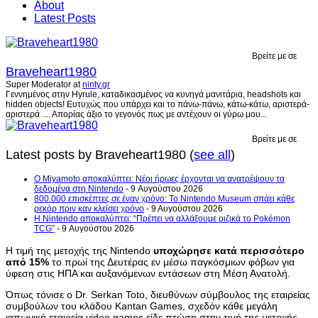
About
Latest Posts
Βρείτε με σε
Braveheart1980
Super Moderator
at
ninty.gr
Γεννημένος στην Hyrule, καταδικασμένος να κυνηγά μανιτάρια, headshots και
hidden objects! Ευτυχώς που υπάρχει και το πάνω-πάνω, κάτω-κάτω, αριστερά-
αριστερά .... Απορίας άξιο το γεγονός πως με αντέχουν οι γύρω μου...
Βρείτε με σε
Latest posts by Braveheart1980
(
see all
)
Ο Miyamoto αποκαλύπτει: Νέοι ήρωες έρχονται να ανατρέψουν τα
δεδομένα στη Nintendo
- 9 Αυγούστου 2026
800.000 επισκέπτες σε έναν χρόνο: Το Nintendo Museum σπάει κάθε
ρεκόρ πριν καν κλείσει χρόνο
- 9 Αυγούστου 2026
Η Nintendo αποκαλύπτει: “Πρέπει να αλλάξουμε ριζικά το Pokémon
TCG”
- 9 Αυγούστου 2026
Η τιμή της μετοχής της Nintendo
υποχώρησε κατά περισσότερο
από 15%
το πρωί της Δευτέρας εν μέσω παγκόσμιων φόβων για
ύφεση στις ΗΠΑ και αυξανόμενων εντάσεων στη Μέση Ανατολή.
Όπως τόνισε ο Dr. Serkan Toto, διευθύνων σύμβουλος της εταιρείας
συμβούλων του κλάδου Kantan Games, σχεδόν κάθε μεγάλη
ιαπωνική εταιρεία video games είδε πτώση στην τιμή της μετοχής