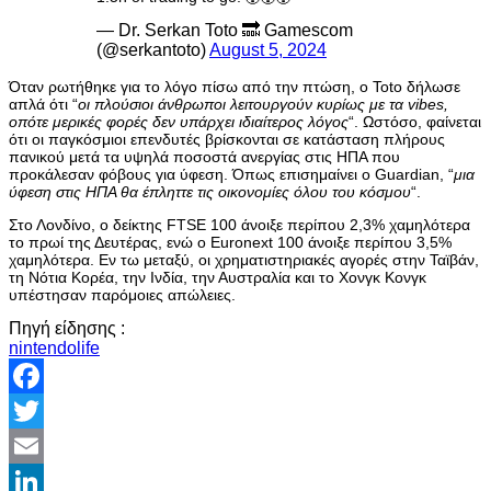
— Dr. Serkan Toto 🔜 Gamescom
(@serkantoto)
August 5, 2024
Όταν ρωτήθηκε για το λόγο πίσω από την πτώση, ο Toto δήλωσε
απλά ότι “
οι πλούσιοι άνθρωποι λειτουργούν κυρίως με τα vibes,
οπότε μερικές φορές δεν υπάρχει ιδιαίτερος λόγος
“. Ωστόσο, φαίνεται
ότι οι παγκόσμιοι επενδυτές βρίσκονται σε κατάσταση πλήρους
πανικού μετά τα υψηλά ποσοστά ανεργίας στις ΗΠΑ που
προκάλεσαν φόβους για ύφεση. Όπως επισημαίνει ο Guardian, “
μια
ύφεση στις ΗΠΑ θα έπληττε τις οικονομίες όλου του κόσμου
“.
Στο Λονδίνο, ο δείκτης FTSE 100 άνοιξε περίπου 2,3% χαμηλότερα
το πρωί της Δευτέρας, ενώ ο Euronext 100 άνοιξε περίπου 3,5%
χαμηλότερα. Εν τω μεταξύ, οι χρηματιστηριακές αγορές στην Ταϊβάν,
τη Νότια Κορέα, την Ινδία, την Αυστραλία και το Χονγκ Κονγκ
υπέστησαν παρόμοιες απώλειες.
Πηγή είδησης :
nintendolife
Facebook
Twitter
Email