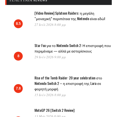
[Video Review] Splatoon Raiders: η μεγάλη
“μοναχική” περιπέτεια της Nintendo είναι εδώ!
8.5
27 Ιούλ 2026 8:00 μμ
Star Fox για το Nintendo Switch 2: Η επιστροφή που
περιμέναμε — αλλά με αστερίσκους
8
29 Ιούν 2026 9:00 μμ
Rise of the Tomb Raider: 20 year celebration στο
Nintendo Switch 2 – η επιστροφή της Lara σε
φορητή μορφή
7.8
15 Ιούν 2026 8:00 μμ
MotoGP 26 [Switch 2 Review]
13 Μάι 2026 8:00 μμ