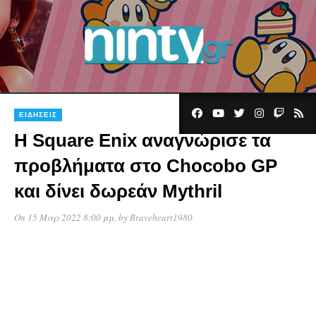
ΕΙΔΉΣΕΙΣ
Η Square Enix αναγνώρισε τα
προβλήματα στο Chocobo GP
και δίνει δωρεάν Mythril
On 15 Μαρ 2022 8:00 μμ
, by
Braveheart1980