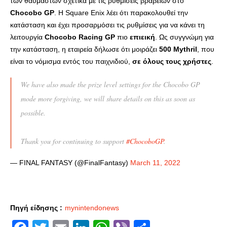
των θαυμαστών σχετικά με τις ρυθμίσεις βραβείων στο
Chocobo GP
. Η Square Enix λέει ότι παρακολουθεί την
κατάσταση και έχει προσαρμόσει τις ρυθμίσεις για να κάνει τη
λειτουργία
Chocobo Racing GP
πιο
επιεική
. Ως συγγνώμη για
την κατάσταση, η εταιρεία δήλωσε ότι μοιράζει
500 Mythril
, που
είναι το νόμισμα εντός του παιχνιδιού,
σε όλους τους χρήστες
.
We have also made the prize level settings for the Chocobo GP
mode more forgiving, we will share details on this as soon as
possible.
Thank you for continuing to support
#ChocoboGP
.
— FINAL FANTASY (@FinalFantasy)
March 11, 2022
Πηγή είδησης :
mynintendonews