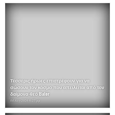
Τέσσερις ήρωες επιστρέφουν για να
σώσουν τον κόσμο που απειλείται από τον
δαίμονα-θεό Balor
04 Αυγ 2026 6:27 μμ