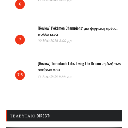
6
[Review] Pokémon Champions: μια ψηφιακή αρένα,
πολλά κενά
7
09 Μάι 2026 8:00 μμ
[Review] Tomodachi Life: Living the Dream : η ζωή των
ονείρων σου
7.5
21 Απρ 2026 6:00 μμ
ΤΕΛΕΥΤΑΊΟ DIRECT: