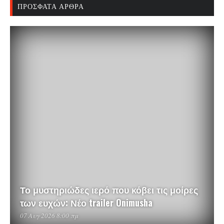
ΠΡΌΣΦΑΤΑ ΆΡΘΡΑ
Το μυστηριώδες ιερό που κόβει τις μοίρες
των ευχών: Νέο trailer Onimusha
07 Αυγ 2026 8:00 πμ