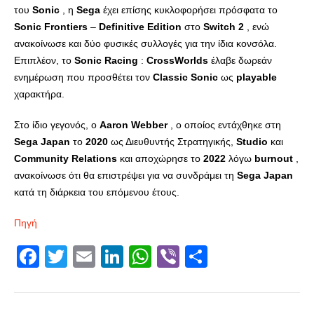
του
Sonic
, η
Sega
έχει επίσης κυκλοφορήσει πρόσφατα το
Sonic
Frontiers
–
Definitive
Edition
στο
Switch
2
, ενώ
ανακοίνωσε και δύο φυσικές συλλογές για την ίδια κονσόλα.
Επιπλέον, το
Sonic
Racing
:
CrossWorlds
έλαβε δωρεάν
ενημέρωση που προσθέτει τον
Classic
Sonic
ως
playable
χαρακτήρα.
Στο ίδιο γεγονός, ο
Aaron
Webber
, ο οποίος εντάχθηκε στη
Sega
Japan
το
2020
ως Διευθυντής Στρατηγικής,
Studio
και
Community
Relations
και αποχώρησε το
2022
λόγω
burnout
,
ανακοίνωσε ότι θα επιστρέψει για να συνδράμει τη
Sega
Japan
κατά τη διάρκεια του επόμενου έτους.
Πηγή
Facebook
Twitter
Email
LinkedIn
WhatsApp
Viber
Share