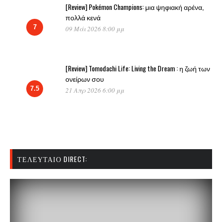
[Review] Pokémon Champions: μια ψηφιακή αρένα,
πολλά κενά
7
09 Μάι 2026 8:00 μμ
[Review] Tomodachi Life: Living the Dream : η ζωή των
ονείρων σου
7.5
21 Απρ 2026 6:00 μμ
ΤΕΛΕΥΤΑΊΟ DIRECT: