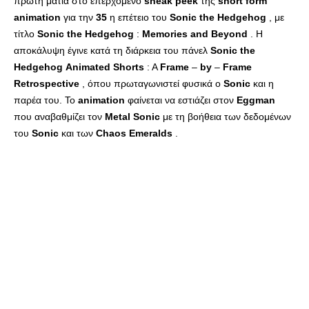
πρώτη ματιά στο επερχόμενο
sneak
peek
της
short
form
animation
για την
35
η επέτειο του
Sonic
the
Hedgehog
, με
τίτλο
Sonic
the
Hedgehog
:
Memories
and
Beyond
. Η
αποκάλυψη έγινε κατά τη διάρκεια του πάνελ
Sonic
the
Hedgehog
Animated
Shorts
: A
Frame
–
by
–
Frame
Retrospective
, όπου πρωταγωνιστεί φυσικά ο
Sonic
και η
παρέα του. Το
animation
φαίνεται να εστιάζει στον
Eggman
που αναβαθμίζει τον
Metal
Sonic
με τη βοήθεια των δεδομένων
του
Sonic
και των
Chaos
Emeralds
.