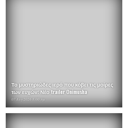
Το μυστηριώδες ιερό που κόβει τις μοίρες
των ευχών: Νέο trailer Onimusha
07 Αυγ 2026 8:00 πμ