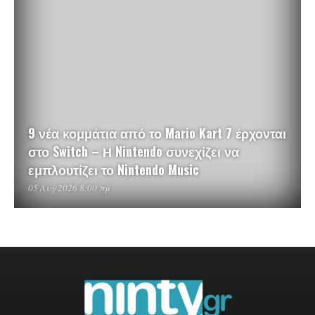
9 νέα κομμάτια από το Mario Kart 7 έρχονται
στο Switch – Η Nintendo συνεχίζει να
εμπλουτίζει το Nintendo Music
05 Αυγ 2026 8:00 πμ