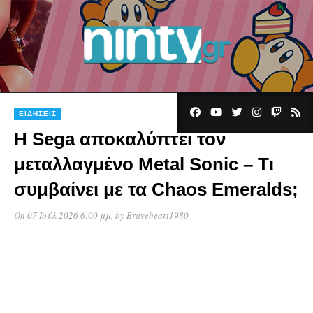
ΕΙΔΉΣΕΙΣ
Η Sega αποκαλύπτει τον
μεταλλαγμένο Metal Sonic – Τι
συμβαίνει με τα Chaos Emeralds;
On 07 Ιούλ 2026 6:00 μμ
, by
Braveheart1980