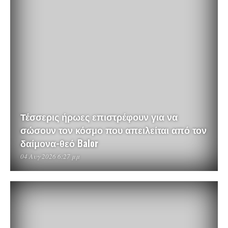
Τέσσερις ήρωες επιστρέφουν για να
σώσουν τον κόσμο που απειλείται από τον
δαίμονα-θεό Balor
04 Αυγ 2026 6:27 μμ