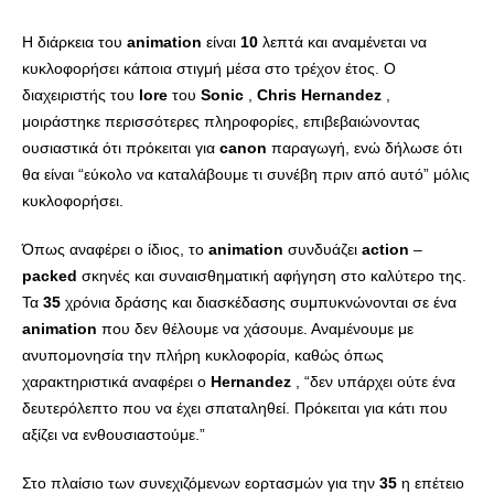
Η διάρκεια του
animation
είναι
10
λεπτά και αναμένεται να
κυκλοφορήσει κάποια στιγμή μέσα στο τρέχον έτος. Ο
διαχειριστής του
lore
του
Sonic
,
Chris
Hernandez
,
μοιράστηκε περισσότερες πληροφορίες, επιβεβαιώνοντας
ουσιαστικά ότι πρόκειται για
canon
παραγωγή, ενώ δήλωσε ότι
θα είναι “εύκολο να καταλάβουμε τι συνέβη πριν από αυτό” μόλις
κυκλοφορήσει.
Όπως αναφέρει ο ίδιος, το
animation
συνδυάζει
action
–
packed
σκηνές και συναισθηματική αφήγηση στο καλύτερο της.
Τα
35
χρόνια δράσης και διασκέδασης συμπυκνώνονται σε ένα
animation
που δεν θέλουμε να χάσουμε. Αναμένουμε με
ανυπομονησία την πλήρη κυκλοφορία, καθώς όπως
χαρακτηριστικά αναφέρει ο
Hernandez
, “δεν υπάρχει ούτε ένα
δευτερόλεπτο που να έχει σπαταληθεί. Πρόκειται για κάτι που
αξίζει να ενθουσιαστούμε.”
Στο πλαίσιο των συνεχιζόμενων εορτασμών για την
35
η επέτειο