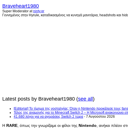
Braveheart1980
Super Moderator
at
ninty.gr
Γεννημένος στην Hyrule, καταδικασμένος να κυνηγά μανιτάρια, headshots και hidd
Latest posts by Braveheart1980
(
see all
)
[Editorial] Το τίμημα της νοσταλγίας: Όταν η Nintendo προκάλεσε τους fans
Τέλος της αναμονής για το Minecraft Switch 2 – Η Microsoft ανακοινώνει 
41.680 λόγοι για να αγοράσεις Switch 2 τώρα
- 7 Αυγούστου 2026
Η
RARE
, όπως την γνωρίζαμε οι φίλοι της
Nintendo
, ανήκει πλέον σ