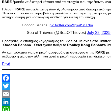
RARE
έμοιαζε να διατηρεί κάποια από τα στοιχεία που την έκαναν α
Πλέον η
RARE
αποτελείται σχεδόν εξ ολοκλήρου από διαφορετικό πρ
Thieves
, που είναι αναμφίβολα η μεγαλύτερη επιτυχία της εταιρείας 
διατηρεί ακόμη μια νοσταλγική διάθεση για εκείνη την εποχή.
Oooooh Banana.
pic.twitter.com/tlpwdSpTNm
— Sea of Thieves (@SeaOfThieves)
July 23, 2025
Πρόσφατα, ο επίσημος λογαριασμός του
Sea
of
Thieves
στο
Twitter
“
Oooooh
Banana
“. Όσοι έχουν παίξει το
Donkey
Kong
Bananza
θα
Αν και πρόκειται για μια μικρή αναφορά στη συνεργασία της
RARE
με 
σεβασμό η μία στην άλλη, και αυτή η μικρή χειρονομία έχει ιδιαίτερη
Πηγή
Facebook
Twitter
Email
LinkedIn