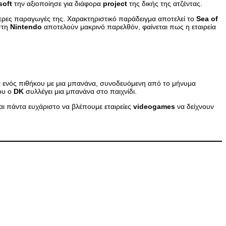
soft
την αξιοποίησε για διάφορα
project
της δικής της ατζέντας.
τερες παραγωγές της. Χαρακτηριστικό παράδειγμα αποτελεί το
Sea
of
τη
Nintendo
αποτελούν μακρινό παρελθόν, φαίνεται πως η εταιρεία
α ενός πιθήκου με μια μπανάνα, συνοδευόμενη από το μήνυμα
ου ο
DK
συλλέγει μια μπανάνα στο παιχνίδι.
ναι πάντα ευχάριστο να βλέπουμε εταιρείες
videogames
να δείχνουν