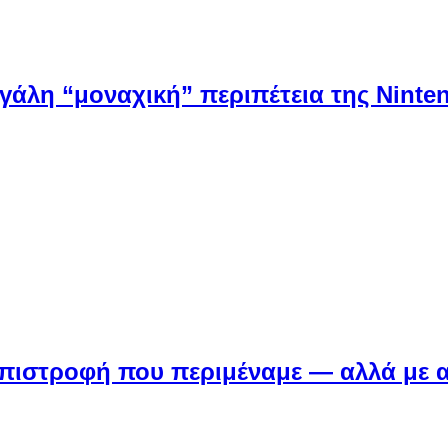
εγάλη “μοναχική” περιπέτεια της Ninten
Η επιστροφή που περιμέναμε — αλλά με 