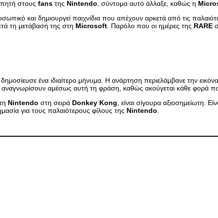
γαπητή στους
fans
της
Nintendo
, σύντομα αυτό άλλαξε, καθώς η
Micro
οσωπικό και δημιουργεί παιχνίδια που απέχουν αρκετά από τις παλαιό
μετά τη μετάβασή της στη
Microsoft
. Παρόλο που οι ημέρες της
RARE
σ
δημοσίευσε ένα ιδιαίτερο μήνυμα. Η ανάρτηση περιελάμβανε την εικόν
 αναγνωρίσουν αμέσως αυτή τη φράση, καθώς ακούγεται κάθε φορά π
τη
Nintendo
στη σειρά
Donkey
Kong
, είναι σίγουρα αξιοσημείωτη. Εί
 σημασία για τους παλαιότερους φίλους της
Nintendo
.