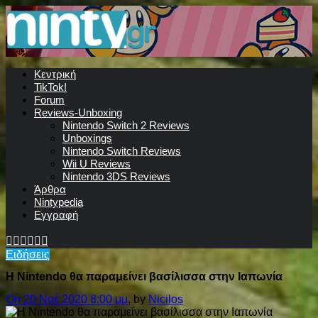
Κεντρική
TikTok!
Forum
Reviews-Unboxing
Nintendo Switch 2 Reviews
Unboxings
Nintendo Switch Reviews
Wii U Reviews
Nintendo 3DS Reviews
Άρθρα
Nintypedia
Εγγραφή
Ειδήσεις
Η Nintendo θα παραμείνει βασίλισσα στην Ιαπωνία
On 20 Νοέ 2020 8:00 μμ
, by
Nicilos