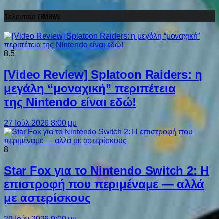
Τελευταία reviews
8.5
[Video Review] Splatoon Raiders: η
μεγάλη “μοναχική” περιπέτεια
της Nintendo είναι εδώ!
27 Ιούλ 2026 8:00 μμ
8
Star Fox για το Nintendo Switch 2: Η
επιστροφή που περιμέναμε — αλλά
με αστερίσκους
29 Ιούν 2026 9:00 μμ