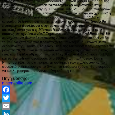
Όπως σημειώνεται από το Bloomberg, η πλατφόρμα Nintendo της
τρέχουσας γενιάς, το Switch
“απολαμβάνει κυριαρχία”
στην
πατρίδα του αυτή τη στιγμή. Ο Serkan Toto, σύμβουλος παιχνιδιών
που εργάζεται στο Τόκιο, εξήγησε πώς
“για τα επόμενα χρόνια”
η
Nintendo θα παραμείνει στην κορυφή της Ιαπωνίας.
“Όλα τα
σημάδια δείχνουν ότι για τα επόμενα χρόνια, η Nintendo θα
παραμείνει βασίλισσα στην Ιαπωνία και πραγματικά δεν
καταλαβαίνω γιατί η Microsoft εξακολουθεί να έχει τέτοια
εμμονή με την Ιαπωνία.”
Σημειώνει επίσης πως
“η Microsoft θα
συνεχίσει να δυσκολεύεται στην Ιαπωνία”
και δεν μπορεί να δει
το PS5 να ξεπερνά τον προκάτοχό του σύντομα. Σύμφωνα με τα
δεδομένα της Famitsu, το
Xbox One
της Microsoft πραγματοποίησε
μόλις το
“0,1% των πωλήσεων κονσόλας στην Ιαπωνία φέτος
έως την 1η Νοεμβρίου”
, ενώ το
PlayStation 4
διεκδίκησε το
10,1%
και το
Switch
αντιστοιχούσε στο
89,8%
των πωλήσεων. Εάν η
Nintendo θέλει να διατηρήσει τη δυναμική των πωλήσεων και το
συνολικό ενδιαφέρον για το Switch τα επόμενα χρόνια, θα μπορούσε
να κυκλοφορήσει μια ανανεωμένη έκδοσή του.
Πηγή είδησης :
nintendolife.com
Facebook
Twitter
Email