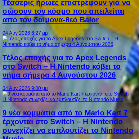
Τέσσερις ήρωες επιστρέφουν για να
σώσουν τον κόσμο που απειλείται
από τον δαίμονα-θεό Balor
04 Αυγ 2026 6:27 μμ
Τέλος εποχής για το Apex Legends
στο Switch – Η Nintendo κόβει το
νήμα σήμερα 4 Αυγούστου 2026
04 Αυγ 2026 9:00 μμ
9 νέα κομμάτια από το Mario Kart 7
έρχονται στο Switch – Η Nintendo
συνεχίζει να εμπλουτίζει το Nintendo
Music