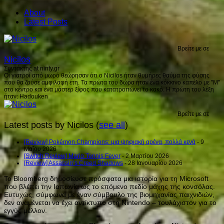
About
Latest Posts
Βρείτε με σε
Nicilos
Συντάκτης
at
ninty.gr
Οι γιατροί από μωρό θεώρησαν ότι ο Nicilos ήταν θυμήρες θαύμα της φύσης
που θα ζούσε αμφιλαφή έτη. Τα πρώτα του δώρα ήταν ένα κόκκινο καπέλο με "Μ"
στο κέντρο και ένα μάστερ ξίφος που κατατροπώνει το κακό. Η πρώτη του λέξη
ήταν: Hadouken
Βρείτε με σε
Latest posts by Nicilos
(
see all
)
[Review] Pokémon Champions: μια ψηφιακή αρένα, πολλά κενά
- 9
Μαΐου 2026
[Switch Review] Mario Tennis Fever
- 2 Μαρτίου 2026
[Review] Assassin’s Creed Shadows
- 28 Ιανουαρίου 2026
Το Bloomberg δημοσίευσε πρόσφατα μια ιστορία για τη Microsoft
που βλέπει την Ιαπωνία ως το επόμενο πεδίο μάχης της κονσόλας.
Ευτυχώς, σύμφωνα με έναν σύμβουλο της βιομηχανίας παιχνιδιών,
δεν αναμένεται να έχει αντίκτυπο στη Nintendo – τουλάχιστον για το
εγγύς μέλλον.