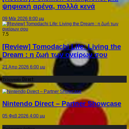
ψηφιακή αρένα, πολλά κενά
09 Μάι 2026 8:00 μμ
7.5
[Review] Tomodachi Life: Living the
Dream : η ζωή των ονείρων σου
21 Απρ 2026 6:00 μμ
Τελευταίο Direct:
Nintendo Direct – Partner Showcase
05 Φεβ 2026 4:00 μμ
Πρόσφατα άρθρα