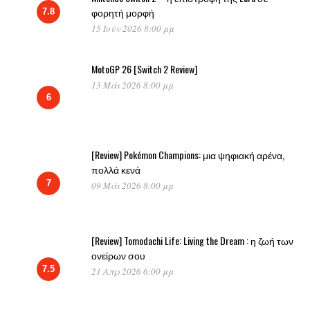
φορητή μορφή
7.8
15 Ιούν 2026 8:00 μμ
MotoGP 26 [Switch 2 Review]
13 Μάι 2026 8:00 μμ
6
[Review] Pokémon Champions: μια ψηφιακή αρένα,
πολλά κενά
7
09 Μάι 2026 8:00 μμ
[Review] Tomodachi Life: Living the Dream : η ζωή των
ονείρων σου
7.5
21 Απρ 2026 6:00 μμ