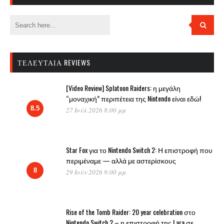
ΤΕΛΕΥΤΑΊΑ REVIEWS
[Video Review] Splatoon Raiders: η μεγάλη
“μοναχική” περιπέτεια της Nintendo είναι εδώ!
8.5
27 Ιούλ 2026 8:00 μμ
Star Fox για το Nintendo Switch 2: Η επιστροφή που
περιμέναμε — αλλά με αστερίσκους
8
29 Ιούν 2026 9:00 μμ
Rise of the Tomb Raider: 20 year celebration στο
Nintendo Switch 2 – η επιστροφή της Lara σε