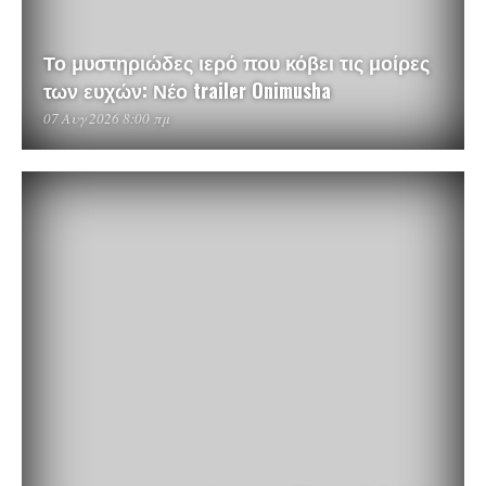
Το μυστηριώδες ιερό που κόβει τις μοίρες
των ευχών: Νέο trailer Onimusha
07 Αυγ 2026 8:00 πμ