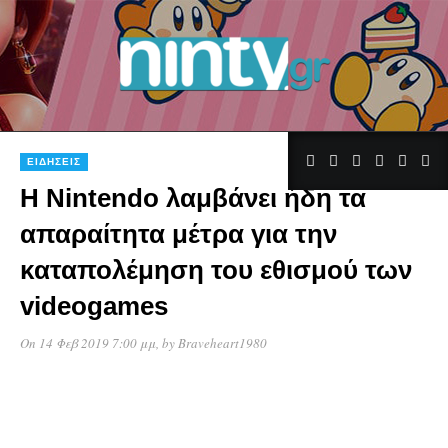
1
ΕΙΔΉΣΕΙΣ
Η Nintendo λαμβάνει ήδη τα
απαραίτητα μέτρα για την
καταπολέμηση του εθισμού των
videogames
On 14 Φεβ 2019 7:00 μμ
, by
Braveheart1980