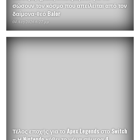
σώσουν τον κόσμο που απειλείται από τον
δαίμονα-θεό Balor
04 Αυγ 2026 6:27 μμ
Τέλος εποχής για το Apex Legends στο Switch
– Η Nintendo κόβει το νήμα σήμερα 4