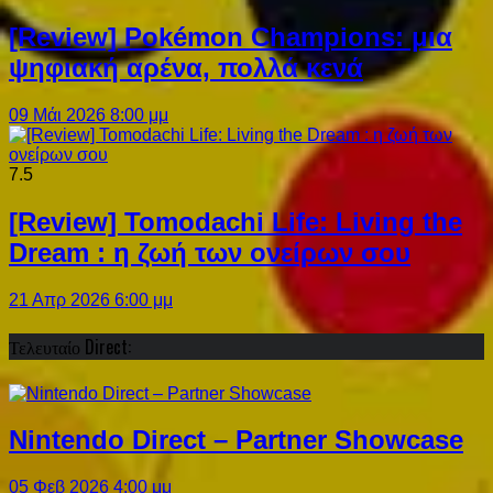
[Review] Pokémon Champions: μια
ψηφιακή αρένα, πολλά κενά
09 Μάι 2026 8:00 μμ
7.5
[Review] Tomodachi Life: Living the
Dream : η ζωή των ονείρων σου
21 Απρ 2026 6:00 μμ
Τελευταίο Direct:
Nintendo Direct – Partner Showcase
05 Φεβ 2026 4:00 μμ