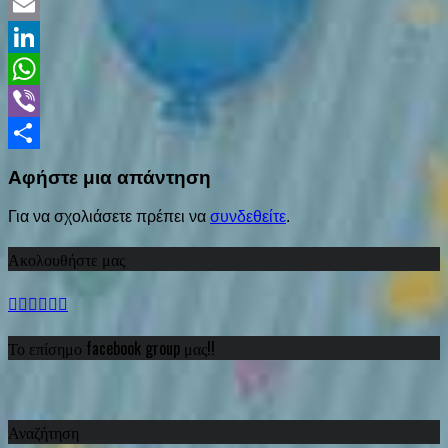
Twitter
Email
LinkedIn
WhatsApp
Viber
Share
Αφήστε μια απάντηση
Για να σχολιάσετε πρέπει να
συνδεθείτε
.
Ακολουθήστε μας
Το επίσημο facebook group μας!!
Αναζήτηση