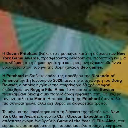
Η
Devon
Pritchard
βγήκε στο προσκήνιο κατά τη διάρκεια των
New
York
Game
Awards
, προσφέροντας ενθάρρυνση, προοπτική και μια
υπενθύμιση ότι η δημιουργικότητα και η επιμονή εξακολουθούν να
βρίσκονται στον πυρήνα της βιομηχανίας
video
games
.
Η
Pritchard
ανέλαβε τον ρόλο της προέδρου της
Nintendo
of
America
την
1
η Ιανουαρίου
2026
, μετά την αποχώρηση του
Doug
Bowser
, ο οποίος ηγήθηκε της εταιρείας για έξι χρόνια αφού
διαδέχθηκε τον
Reggie
Fils
–
Aime
. Το ντεμπούτο του
Bowser
περιελάμβανε διάσημα μια παιχνιδιάρικη εμφάνιση στην E
3
μαζί με
τον αντίπαλο του
Mario
. Η παρουσίαση της
Pritchard
ήταν πολύ
πιο συγκρατημένη, αλλά είχε βάρος με διαφορετικό τρόπο.
Το μήνυμά της μοιράστηκε κατά τη διάρκεια της τελετής των
New
York
Game
Awards
, όπου το
Clair
Obscur
:
Expedition
33
απέσπασε ακόμη ένα βραβείο
Game
of
the
Year
. Ο
Fils
–
Aime
, που
έδρασε ως συμπαρουσιαστής, παρουσίασε ένα προηχογραφημένο