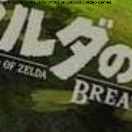
απευθύνθηκε απευθείας στους δημιουργούς
video
games
.