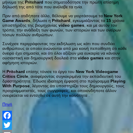
μήνυμα της
Pritchard
που σηματοδότησε την πρώτη επίσημη
δήλωσή της από τότε που ανέλαβε τα ηνία.
Πριν από οτιδήποτε άλλο, θέλουμε να γιορτάσουμε τα
New
York
Game
Awards
, δήλωσε η
Pritchard
, εγκωμιάζοντας τα
15
χρόνια
υποστήριξης της βιομηχανίας
video
games
, και με αυτόν τον
τρόπο, την ανάδειξη των φωνών, των ιστοριών και των ονείρων
τόσων πολλών ανθρώπων.
Συνέχισε περιγράφοντας την εκδήλωση ως κάτι που συνδέει
ανθρώπους οι οποίοι ενώνονται από μια κοινή πεποίθηση ότι κάθε
όνειρο έχει σημασία, και ότι όλοι αξίζουν μια ευκαιρία να κάνουν
ουσιαστική και δημιουργική δουλειά στα
video
games
και στην
αφήγηση ιστοριών.
Η
Pritchard
επίσης τόνισε το έργο του
New
York
Videogame
Critics
Circle
, αναφέροντας συγκεκριμένα την εκπαιδευτική του
δραστηριότητα. Έδωσε ιδιαίτερη έμφαση στο πρόγραμμα
Playing
With
Purpose
, λέγοντας ότι υποστηρίζει τους δημιουργούς, τους
προγραμματιστές, τους συγγραφείς, και οποιονδήποτε άλλον
ονειρεύεται να ενταχθεί σε αυτή την κοινότητα .
Πηγή
Facebook