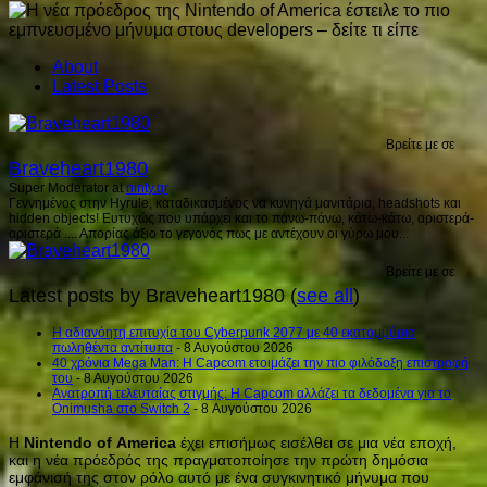
About
Latest Posts
Βρείτε με σε
Braveheart1980
Super Moderator
at
ninty.gr
Γεννημένος στην Hyrule, καταδικασμένος να κυνηγά μανιτάρια, headshots και
hidden objects! Ευτυχώς που υπάρχει και το πάνω-πάνω, κάτω-κάτω, αριστερά-
αριστερά .... Απορίας άξιο το γεγονός πως με αντέχουν οι γύρω μου...
Βρείτε με σε
Latest posts by Braveheart1980
(
see all
)
H αδιανόητη επιτυχία του Cyberpunk 2077 με 40 εκατομμύρια
πωληθέντα αντίτυπα
- 8 Αυγούστου 2026
40 χρόνια Mega Man: Η Capcom ετοιμάζει την πιο φιλόδοξη επιστροφή
του
- 8 Αυγούστου 2026
Ανατροπή τελευταίας στιγμής: Η Capcom αλλάζει τα δεδομένα για το
Onimusha στο Switch 2
- 8 Αυγούστου 2026
Η
Nintendo
of
America
έχει επισήμως εισέλθει σε μια νέα εποχή,
και η νέα πρόεδρός της πραγματοποίησε την πρώτη δημόσια
εμφάνισή της στον ρόλο αυτό με ένα συγκινητικό μήνυμα που