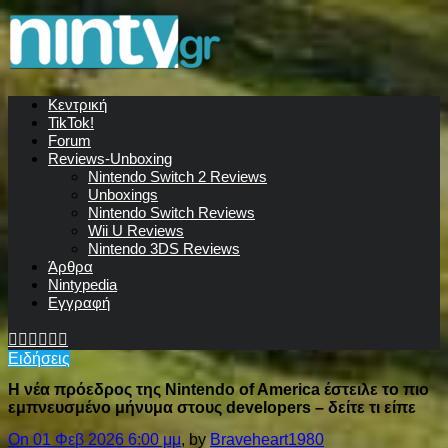
Κεντρική
TikTok!
Forum
Reviews-Unboxing
Nintendo Switch 2 Reviews
Unboxings
Nintendo Switch Reviews
Wii U Reviews
Nintendo 3DS Reviews
Άρθρα
Nintypedia
Εγγραφή
Ειδήσεις
Η νέα πρόεδρος της Nintendo of America έστειλε το πιο
εμπνευσμένο μήνυμα στους developers – δείτε τι είπε
On 01 Φεβ 2026 6:00 μμ
, by
Braveheart1980