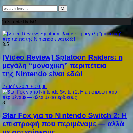
Τελευταία reviews
8.5
[Video Review] Splatoon Raiders: η
μεγάλη “μοναχική” περιπέτεια
της Nintendo είναι εδώ!
27 Ιούλ 2026 8:00 μμ
8
Star Fox για το Nintendo Switch 2: Η
επιστροφή που περιμέναμε — αλλά
με αστερίσκους