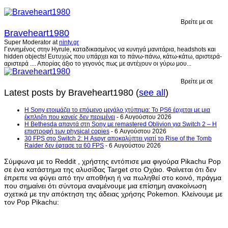
Βρείτε με σε
Braveheart1980
Super Moderator
at
ninty.gr
Γεννημένος στην Hyrule, καταδικασμένος να κυνηγά μανιτάρια, headshots και
hidden objects! Ευτυχώς που υπάρχει και το πάνω-πάνω, κάτω-κάτω, αριστερά-
αριστερά .... Απορίας άξιο το γεγονός πως με αντέχουν οι γύρω μου...
Βρείτε με σε
Latest posts by Braveheart1980
(
see all
)
Η Sony ετοιμάζει το επόμενο μεγάλο χτύπημα: Το PS6 έρχεται με μια
έκπληξη που κανείς δεν περιμένει
- 6 Αυγούστου 2026
Η Bethesda απαντά στη Sony με remastered Oblivion για Switch 2 – Η
επιστροφή των physical copies
- 6 Αυγούστου 2026
30 FPS στο Switch 2: Η Aspyr αποκαλύπτει γιατί το Rise of the Tomb
Raider δεν έφτασε τα 60 FPS
- 6 Αυγούστου 2026
Σύμφωνα με το Reddit , χρήστης εντόπισε μια φιγούρα Pikachu Pop
σε ένα κατάστημα της αλυσίδας Target στο Οχάιο. Φαίνεται ότι δεν
έπρεπε να φύγει από την αποθήκη ή να πωληθεί στο κοινό, πράγμα
που σημαίνει ότι σύντομα αναμένουμε μια επίσημη ανακοίνωση
σχετικά με την απόκτηση της άδειας χρήσης Pokemon. Κλείνουμε με
τον Pop Pikachu: