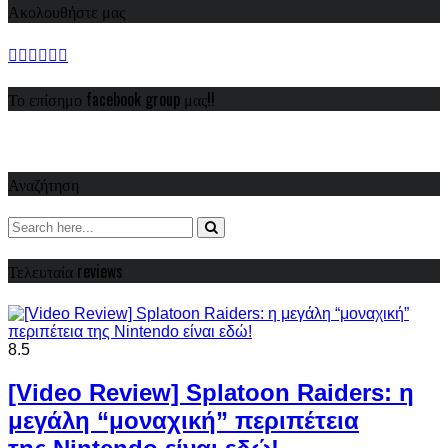
Ακολουθήστε μας
Το επίσημο facebook group μας!!
Αναζήτηση
Τελευταία reviews
8.5
[Video Review] Splatoon Raiders: η
μεγάλη “μοναχική” περιπέτεια