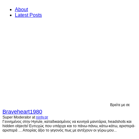
About
Latest Posts
Βρείτε με σε
Braveheart1980
Super Moderator
at
ninty.gr
Γεννημένος στην Hyrule, καταδικασμένος να κυνηγά μανιτάρια, headshots και
hidden objects! Ευτυχώς που υπάρχει και το πάνω-πάνω, κάτω-κάτω, αριστερά-
αριστερά .... Απορίας άξιο το γεγονός πως με αντέχουν οι γύρω μου...