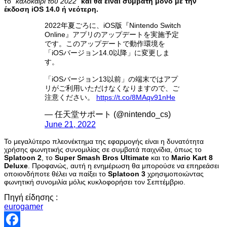
το “
καλοκαίρι του 2022
”
και θα είναι συμβατή μόνο με την
έκδοση iOS 14.0 ή νεότερη.
2022年夏ごろに、iOS版『Nintendo Switch
Online』アプリのアップデートを実施予定
です。このアップデートで動作環境を
「iOSバージョン14.0以降」に変更しま
す。
「iOSバージョン13以前」の端末ではアプ
リがご利用いただけなくなりますので、ご
注意ください。
https://t.co/8MAqv91nHe
— 任天堂サポート (@nintendo_cs)
June 21, 2022
Το μεγαλύτερο πλεονέκτημα της εφαρμογής είναι η δυνατότητα
χρήσης φωνητικής συνομιλίας σε συμβατά παιχνίδια, όπως το
Splatoon 2
, το
Super Smash Bros Ultimate
και το
Mario Kart 8
Deluxe
. Προφανώς, αυτή η ενημέρωση θα μπορούσε να επηρεάσει
οποιονδήποτε θέλει να παίξει το
Splatoon 3
χρησιμοποιώντας
φωνητική συνομιλία μόλις κυκλοφορήσει τον Σεπτέμβριο.
Πηγή είδησης :
eurogamer