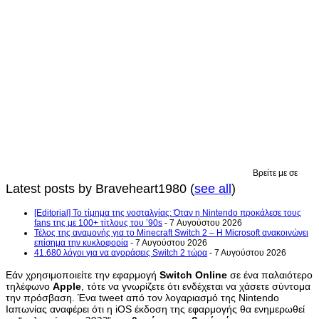
Βρείτε με σε
Latest posts by Braveheart1980
(
see all
)
[Editorial] Το τίμημα της νοσταλγίας: Όταν η Nintendo προκάλεσε τους
fans της με 100+ τίτλους του ’90s
- 7 Αυγούστου 2026
Τέλος της αναμονής για το Minecraft Switch 2 – Η Microsoft ανακοινώνει
επίσημα την κυκλοφορία
- 7 Αυγούστου 2026
41.680 λόγοι για να αγοράσεις Switch 2 τώρα
- 7 Αυγούστου 2026
Εάν χρησιμοποιείτε την εφαρμογή
Switch Online
σε ένα παλαιότερο
τηλέφωνο
Apple
, τότε να γνωρίζετε ότι ενδέχεται να χάσετε σύντομα
την πρόσβαση. Ένα tweet από τον λογαριασμό της Nintendo
Ιαπωνίας αναφέρει ότι η iOS έκδοση της εφαρμογής θα ενημερωθεί