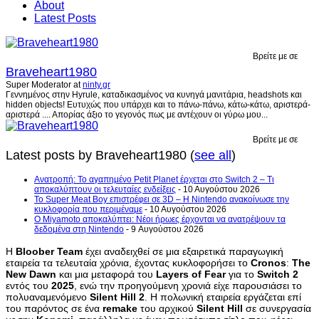
About
Latest Posts
Βρείτε με σε
Braveheart1980
Super Moderator
at
ninty.gr
Γεννημένος στην Hyrule, καταδικασμένος να κυνηγά μανιτάρια, headshots και
hidden objects! Ευτυχώς που υπάρχει και το πάνω-πάνω, κάτω-κάτω, αριστερά-
αριστερά .... Απορίας άξιο το γεγονός πως με αντέχουν οι γύρω μου...
Βρείτε με σε
Latest posts by Braveheart1980
(
see all
)
Ανατροπή: Το αγαπημένο Petit Planet έρχεται στο Switch 2 – Τι
αποκαλύπτουν οι τελευταίες ενδείξεις
- 10 Αυγούστου 2026
Το Super Meat Boy επιστρέφει σε 3D – Η Nintendo ανακοίνωσε την
κυκλοφορία που περιμέναμε
- 10 Αυγούστου 2026
Ο Miyamoto αποκαλύπτει: Νέοι ήρωες έρχονται να ανατρέψουν τα
δεδομένα στη Nintendo
- 9 Αυγούστου 2026
Η
Bloober
Team
έχει αναδειχθεί σε μια εξαιρετικά παραγωγική
εταιρεία τα τελευταία χρόνια, έχοντας κυκλοφορήσει το
Cronos
:
The
New
Dawn
και μια μεταφορά του
Layers
of
Fear
για το
Switch
2
εντός του
2025
, ενώ την προηγούμενη χρονιά είχε παρουσιάσει το
πολυαναμενόμενο
Silent
Hill
2
. Η πολωνική εταιρεία εργάζεται επί
του παρόντος σε ένα
remake
του αρχικού
Silent
Hill
σε συνεργασία