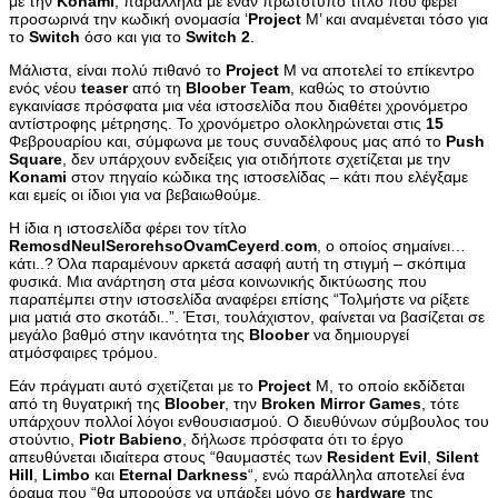
με την
Konami
, παράλληλα με έναν πρωτότυπο τίτλο που φέρει
προσωρινά την κωδική ονομασία ‘
Project
M’ και αναμένεται τόσο για
το
Switch
όσο και για το
Switch
2
.
Μάλιστα, είναι πολύ πιθανό το
Project
M να αποτελεί το επίκεντρο
ενός νέου
teaser
από τη
Bloober
Team
, καθώς το στούντιο
εγκαινίασε πρόσφατα μια νέα ιστοσελίδα που διαθέτει χρονόμετρο
αντίστροφης μέτρησης. Το χρονόμετρο ολοκληρώνεται στις
15
Φεβρουαρίου και, σύμφωνα με τους συναδέλφους μας από το
Push
Square
, δεν υπάρχουν ενδείξεις για οτιδήποτε σχετίζεται με την
Konami
στον πηγαίο κώδικα της ιστοσελίδας – κάτι που ελέγξαμε
και εμείς οι ίδιοι για να βεβαιωθούμε.
Η ίδια η ιστοσελίδα φέρει τον τίτλο
RemosdNeulSerorehsoOvamCeyerd
.
com
, ο οποίος σημαίνει…
κάτι..? Όλα παραμένουν αρκετά ασαφή αυτή τη στιγμή – σκόπιμα
φυσικά. Μια ανάρτηση στα μέσα κοινωνικής δικτύωσης που
παραπέμπει στην ιστοσελίδα αναφέρει επίσης “Τολμήστε να ρίξετε
μια ματιά στο σκοτάδι..”. Έτσι, τουλάχιστον, φαίνεται να βασίζεται σε
μεγάλο βαθμό στην ικανότητα της
Bloober
να δημιουργεί
ατμόσφαιρες τρόμου.
Εάν πράγματι αυτό σχετίζεται με το
Project
M, το οποίο εκδίδεται
από τη θυγατρική της
Bloober
, την
Broken
Mirror
Games
, τότε
υπάρχουν πολλοί λόγοι ενθουσιασμού. Ο διευθύνων σύμβουλος του
στούντιο,
Piotr
Babieno
, δήλωσε πρόσφατα ότι το έργο
απευθύνεται ιδιαίτερα στους “θαυμαστές των
Resident
Evil
,
Silent
Hill
,
Limbo
και
Eternal
Darkness
“, ενώ παράλληλα αποτελεί ένα
όραμα που “θα μπορούσε να υπάρξει μόνο σε
hardware
της