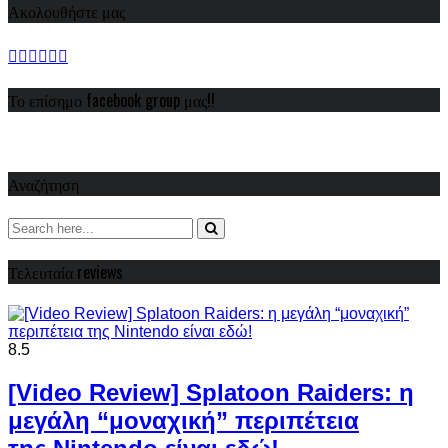
Ακολουθήστε μας
Το επίσημο facebook group μας!!
Αναζήτηση
Τελευταία reviews
8.5
[Video Review] Splatoon Raiders: η
μεγάλη “μοναχική” περιπέτεια