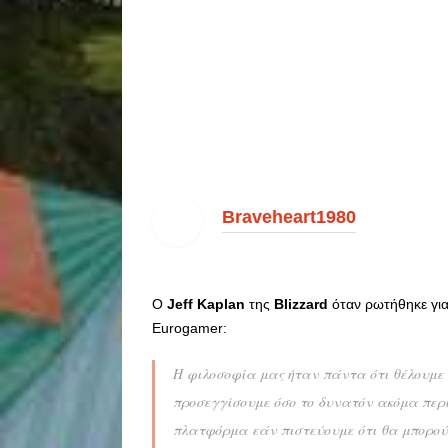
Braveheart1980
Ο
Jeff Kaplan
της
Blizzard
όταν ρωτήθηκε για
Eurogamer:
Η φιλοσοφία μας ήταν πάντα ότι θέλουμε 
προσεγγίσουμε όσο το δυνατόν ακόμα περι
πλατφόρμα εάν πιστεύουμε ότι θα μπορού