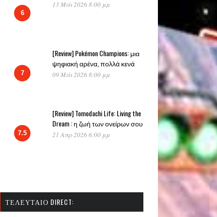
13 Μάι 2026 8:00 μμ
6
[Review] Pokémon Champions: μια
ψηφιακή αρένα, πολλά κενά
7
09 Μάι 2026 8:00 μμ
[Review] Tomodachi Life: Living the
Dream : η ζωή των ονείρων σου
7.5
21 Απρ 2026 6:00 μμ
ΤΕΛΕΥΤΑΊΟ DIRECT: