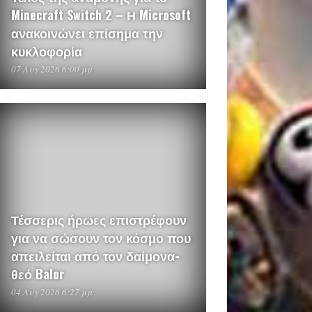
Minecraft Switch 2 – Η Microsoft
ανακοινώνει επίσημα την
κυκλοφορία
07 Αυγ 2026 6:00 μμ
Τέσσερις ήρωες επιστρέφουν
για να σώσουν τον κόσμο που
απειλείται από τον δαίμονα-
θεό Balor
04 Αυγ 2026 6:27 μμ