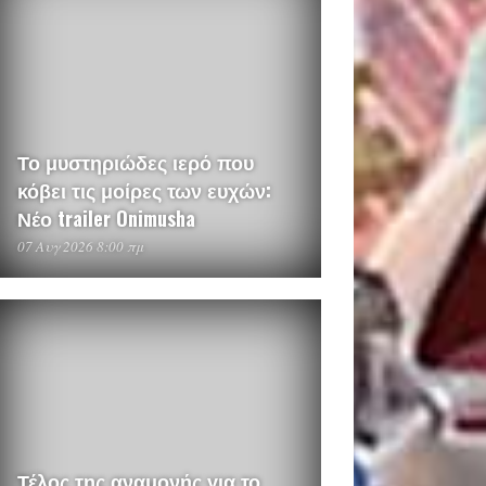
Το μυστηριώδες ιερό που
κόβει τις μοίρες των ευχών:
Νέο trailer Onimusha
07 Αυγ 2026 8:00 πμ
Τέλος της αναμονής για το