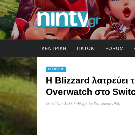
ΚΕΝΤΡΙΚΉ
TIKTOK!
FORUM
ΕΙΔΉΣΕΙΣ
Η Blizzard λατρεύει τ
Overwatch στο Swit
On 14 Νοέ 2018 8:00 μμ
, by
Braveheart1980