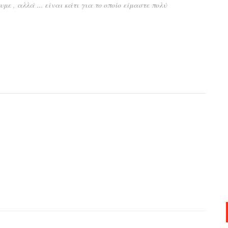
με , αλλά … είναι κάτι για το οποίο είμαστε πολύ
App
r
hare