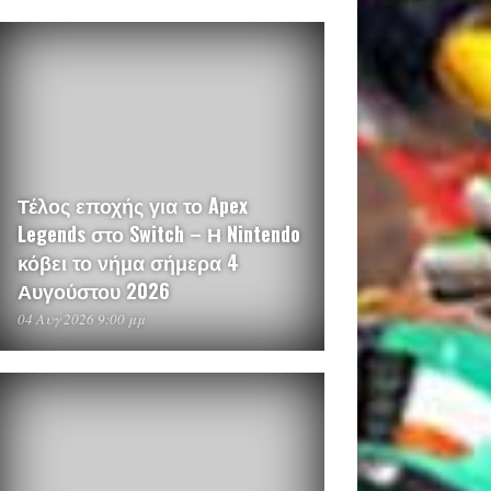
Τέλος εποχής για το Apex
Legends στο Switch – Η Nintendo
κόβει το νήμα σήμερα 4
Αυγούστου 2026
04 Αυγ 2026 9:00 μμ