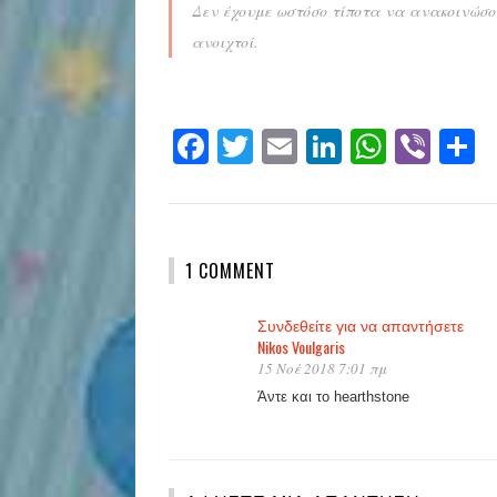
Δεν έχουμε ωστόσο τίποτα να ανακοινώσου
ανοιχτοί.
Facebook
Twitter
Email
LinkedIn
Whats
Vibe
S
1 COMMENT
Συνδεθείτε για να απαντήσετε
Nikos Voulgaris
15 Νοέ 2018 7:01 πμ
Άντε και το hearthstone