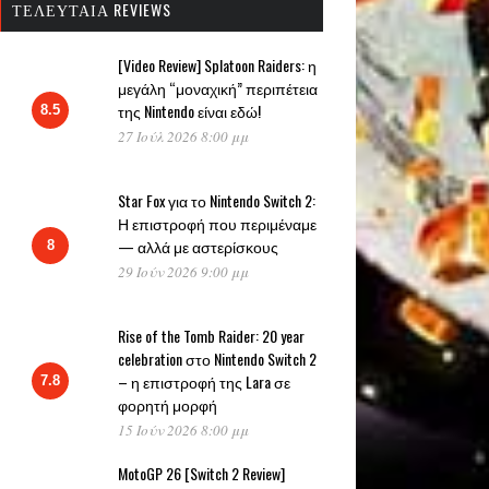
ΤΕΛΕΥΤΑΊΑ REVIEWS
[Video Review] Splatoon Raiders: η
μεγάλη “μοναχική” περιπέτεια
της Nintendo είναι εδώ!
8.5
27 Ιούλ 2026 8:00 μμ
Star Fox για το Nintendo Switch 2:
Η επιστροφή που περιμέναμε
— αλλά με αστερίσκους
8
29 Ιούν 2026 9:00 μμ
Rise of the Tomb Raider: 20 year
celebration στο Nintendo Switch 2
– η επιστροφή της Lara σε
7.8
φορητή μορφή
15 Ιούν 2026 8:00 μμ
MotoGP 26 [Switch 2 Review]