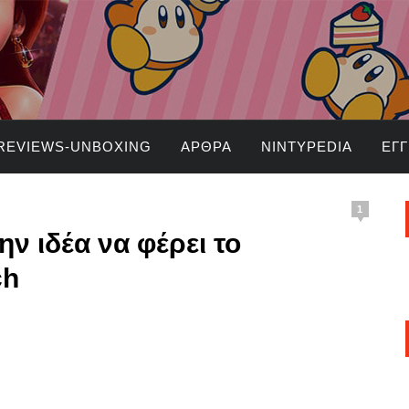
REVIEWS-UNBOXING
ΆΡΘΡΑ
NINTYPEDIA
ΕΓ
1
ην ιδέα να φέρει το
ch