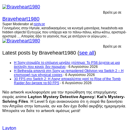
Βρείτε με σε
Braveheart1980
Super Moderator
at
ninty.gr
Γεννημένος στην Hyrule, καταδικασμένος να κυνηγά μανιτάρια, headshots και
hidden objects! Ευτυχώς που υπάρχει και το πάνω-πάνω, κάτω-κάτω, αριστερά-
αριστερά .... Απορίας άξιο το γεγονός πως με αντέχουν οι γύρω μου...
Βρείτε με σε
Latest posts by Braveheart1980
(
see all
)
Η Sony ετοιμάζει το επόμενο μεγάλο χτύπημα: Το PS6 έρχεται με μια
έκπληξη που κανείς δεν περιμένει
- 6 Αυγούστου 2026
Η Bethesda απαντά στη Sony με remastered Oblivion για Switch 2 – Η
επιστροφή των physical copies
- 6 Αυγούστου 2026
30 FPS στο Switch 2: Η Aspyr αποκαλύπτει γιατί το Rise of the Tomb
Raider δεν έφτασε τα 60 FPS
- 6 Αυγούστου 2026
Νέο artwork κυκλοφορήσε για την προώθηση της επερχόμενης
σειράς anime
Layton Mystery Detective Agency: Kat’s Mystery-
Solving Files
. Η Level 5 έχει ανακοινώσει ότι η σειρά θα ξεκινήσει
τον Απρίλιο στην Ιαπωνία, αν και δεν έχει δοθεί ακριβής ημερομηνία.
Μπορείτε να δείτε το artwork αμέσως μετά!
Layton