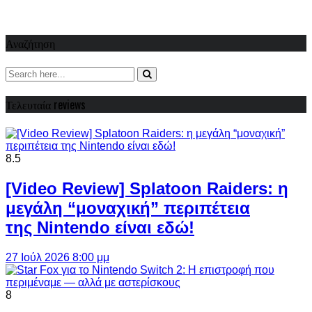
Αναζήτηση
Τελευταία reviews
8.5
[Video Review] Splatoon Raiders: η
μεγάλη “μοναχική” περιπέτεια
της Nintendo είναι εδώ!
27 Ιούλ 2026 8:00 μμ
8