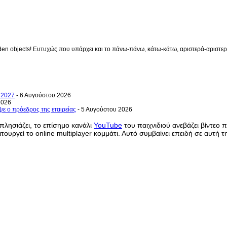
en objects! Ευτυχώς που υπάρχει και το πάνω-πάνω, κάτω-κάτω, αριστερά-αριστερά 
ο 2027
- 6 Αυγούστου 2026
2026
ψε ο πρόεδρος της εταιρείας
- 5 Αυγούστου 2026
πλησιάζει, το επίσημο κανάλι
YouTube
του παιχνιδιού ανεβάζει βίντεο 
τουργεί το online multiplayer κομμάτι. Αυτό συμβαίνει επειδή σε αυτή