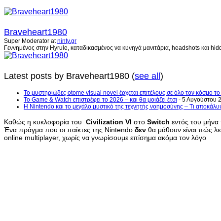
Braveheart1980
Super Moderator
at
ninty.gr
Γεννημένος στην Hyrule, καταδικασμένος να κυνηγά μανιτάρια, headshots και hidd
Latest posts by Braveheart1980
(
see all
)
Το μυστηριώδες otome visual novel έρχεται επιτέλους σε όλο τον κόσμο τ
Το Game & Watch επιστρέφει το 2026 – και θα μοιάζει έτσι
- 5 Αυγούστου 
Η Nintendo και το μεγάλο μυστικό της τεχνητής νοημοσύνης – Τι αποκάλυ
Καθώς η κυκλοφορία του
Civilization VI
στο
Switch
εντός του μήνα 
Ένα πράγμα που οι παίκτες της Nintendo
δεν
θα μάθουν είναι πώς λει
online multiplayer, χωρίς να γνωρίσουμε επίσημα ακόμα τον λόγο