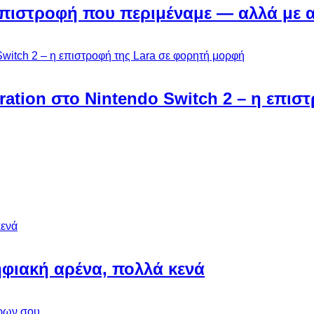
Η επιστροφή που περιμέναμε — αλλά με 
ebration στο Nintendo Switch 2 – η επι
φιακή αρένα, πολλά κενά