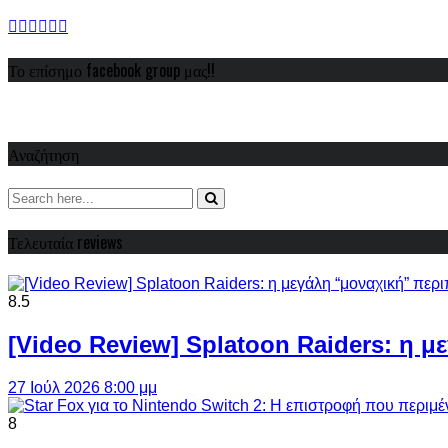
Το επίσημο facebook group μας!!
Αναζήτηση
Τελευταία reviews
8.5
[Video Review] Splatoon Raiders: η μ
27 Ιούλ 2026 8:00 μμ
8