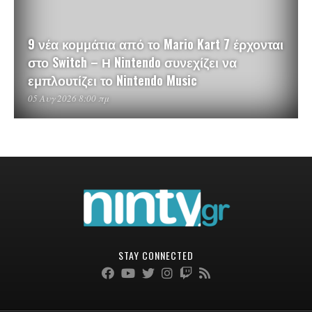
9 νέα κομμάτια από το Mario Kart 7 έρχονται
στο Switch – Η Nintendo συνεχίζει να
εμπλουτίζει το Nintendo Music
05 Αυγ 2026 8:00 πμ
STAY CONNECTED