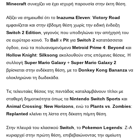
Minecraft
συνεχίζει να έχει ισχυρή παρουσία στην έκτη θέση.
Αξίζει να σημειωθεί ότι το
Inazuma
Eleven
:
Victory
Road
εμφανίζεται και στην έβδομη θέση χωρίς την ειδική ένδειξη
Switch
2
Edition
, γεγονός που υποδηλώνει την απήχησή του
σε ευρύτερο κοινό. Το
Ball
x
Pit
για
Switch
2
κατατάσσεται
όγδοο, ενώ τα πολυαναμενόμενα
Metroid
Prime
4
:
Beyond
και
Hollow
Knight
:
Silksong
ακολουθούν στις επόμενες θέσεις. Η
συλλογή
Super
Mario
Galaxy
+
Super
Mario
Galaxy
2
βρίσκεται στην ενδέκατη θέση, με το
Donkey
Kong
Bananza
να
ολοκληρώνει τη δωδεκάδα.
Τις τελευταίες θέσεις της πεντάδας καταλαμβάνουν τίτλοι με
σταθερή δημοτικότητα όπως τα
Nintendo
Switch
Sports
και
Animal
Crossing
:
New
Horizons
, ενώ το
Plants
vs
.
Zombies
:
Replanted
κλείνει τη λίστα στη δέκατη πέμτη θέση.
Στην πλευρά του κλασικού
Switch
, το
Pokemon
Legends
: Z-A
κυριαρχεί στην πρώτη θέση, επιβεβαιώνοντας την αμείωτη