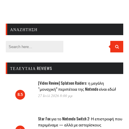
ΑΝΑΖΉΤΗΣΗ
ΤΕΛΕΥΤΑΊΑ REVIEWS
[Video Review] Splatoon Raiders: η μεγάλη
“μοναχική” περιπέτεια της Nintendo είναι εδώ!
8.5
27 Ιούλ 2026 8:00 μμ
Star Fox για το Nintendo Switch 2: Η επιστροφή που
περιμέναμε — αλλά με αστερίσκους