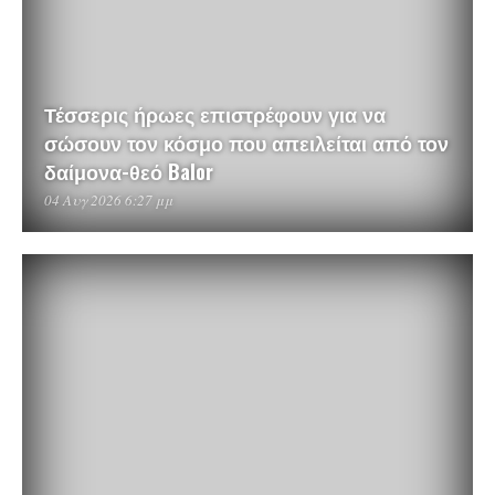
Τέσσερις ήρωες επιστρέφουν για να
σώσουν τον κόσμο που απειλείται από τον
δαίμονα-θεό Balor
04 Αυγ 2026 6:27 μμ