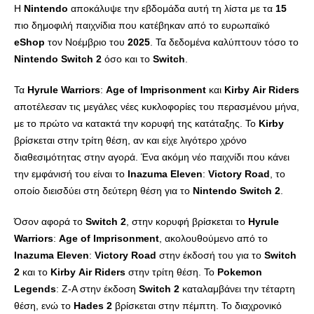
Η
Nintendo
αποκάλυψε την εβδομάδα αυτή τη λίστα με τα
15
πιο δημοφιλή παιχνίδια που κατέβηκαν από το ευρωπαϊκό
eShop
τον Νοέμβριο του
2025
. Τα δεδομένα καλύπτουν τόσο το
Nintendo
Switch
2
όσο και το
Switch
.
Τα
Hyrule
Warriors
:
Age
of
Imprisonment
και
Kirby
Air
Riders
αποτέλεσαν τις μεγάλες νέες κυκλοφορίες του περασμένου μήνα,
με το πρώτο να κατακτά την κορυφή της κατάταξης. Το
Kirby
βρίσκεται στην τρίτη θέση, αν και είχε λιγότερο χρόνο
διαθεσιμότητας στην αγορά. Ένα ακόμη νέο παιχνίδι που κάνει
την εμφάνισή του είναι το
Inazuma
Eleven
:
Victory
Road
, το
οποίο διεισδύει στη δεύτερη θέση για το
Nintendo
Switch
2
.
Όσον αφορά το
Switch
2
, στην κορυφή βρίσκεται το
Hyrule
Warriors
:
Age
of
Imprisonment
, ακολουθούμενο από το
Inazuma
Eleven
:
Victory
Road
στην έκδοσή του για το
Switch
2
και το
Kirby
Air
Riders
στην τρίτη θέση. Το
Pokemon
Legends
: Z-A στην έκδοση
Switch
2
καταλαμβάνει την τέταρτη
θέση, ενώ το
Hades
2
βρίσκεται στην πέμπτη. Το διαχρονικό