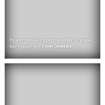
Το μυστηριώδες ιερό που κόβει τις μοίρες
των ευχών: Νέο trailer Onimusha
07 Αυγ 2026 8:00 πμ