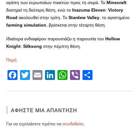
αγάπη των ευρωπαίων παικτών προς τη σειρά. Το
Minecraft
διατηρεί τη δεύτερη θέση, ενώ το
Inazuma
Eleven
:
Victory
Road
ακολουθεί στην τρίτη. Το
Stardew
Valley
, το αγαπημένο
farming
simulation
, βρίσκεται στην τέταρτη θέση.
Ιδιαίτερα ενδιαφέρον παρουσιάζει η παρουσία του
Hollow
Knight
:
Silksong
στην πέμπτη θέση.
Πηγή
Facebook
Twitter
Email
LinkedIn
WhatsApp
Viber
Share
ΑΦΉΣΤΕ ΜΙΑ ΑΠΆΝΤΗΣΗ
Για να σχολιάσετε πρέπει να
συνδεθείτε
.