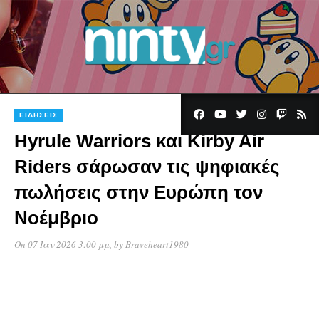
ΕΙΔΉΣΕΙΣ
Hyrule Warriors και Kirby Air
Riders σάρωσαν τις ψηφιακές
πωλήσεις στην Ευρώπη τον
Νοέμβριο
On 07 Ιαν 2026 3:00 μμ
, by
Braveheart1980