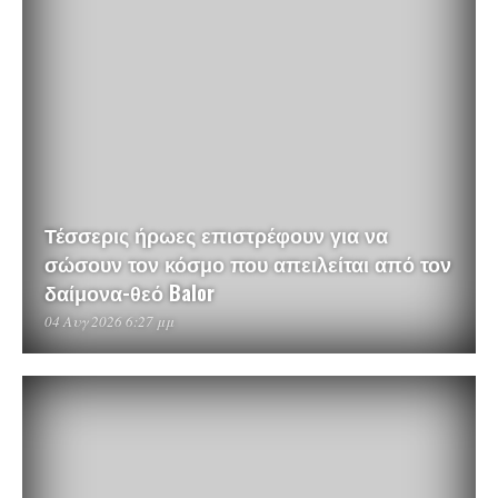
Τέσσερις ήρωες επιστρέφουν για να
σώσουν τον κόσμο που απειλείται από τον
δαίμονα-θεό Balor
04 Αυγ 2026 6:27 μμ