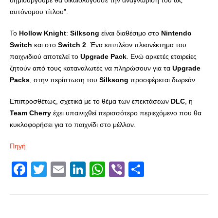
δημιουργούμε θα δικαιολογούσε την αναγνώρισή του ως
αυτόνομου τίτλου”.
Το
Hollow
Knight
:
Silksong
είναι διαθέσιμο στο
Nintendo
Switch
και στο
Switch
2
. Ένα επιπλέον πλεονέκτημα του
παιχνιδιού αποτελεί το
Upgrade
Pack
. Ενώ αρκετές εταιρείες
ζητούν από τους καταναλωτές να πληρώσουν για τα
Upgrade
Packs
, στην περίπτωση του
Silksong
προσφέρεται δωρεάν.
Επιπροσθέτως, σχετικά με το θέμα των επεκτάσεων
DLC
, η
Team
Cherry
έχει υπαινιχθεί περισσότερο περιεχόμενο που θα
κυκλοφορήσει για το παιχνίδι στο μέλλον.
Πηγή
Facebook
Twitter
Email
LinkedIn
WhatsApp
Viber
Share