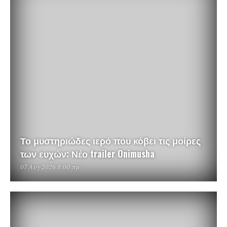
Το μυστηριώδες ιερό που κόβει τις μοίρες
των ευχών: Νέο trailer Onimusha
07 Αυγ 2026 8:00 πμ