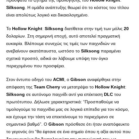
πρόσφατα το ζήτημα της τιμολόγησης του
Hollow
Knight
:
Silksong
. Η ομάδα ανάπτυξης θεωρεί ότι το κόστος του τίτλου
είναι απολύτως λογικό και δικαιολογημένο.
Το
Hollow
Knight
:
Silksong
διατίθεται στην τιμή των μόλις
20
δολαρίων. Στη σημερινή εποχή, αυτό αποτελεί πραγματική
ευκαιρία. Βλέπουμε συνεχώς τις τιμές των παιχνιδιών να
ανεβαίνουν ακατάπαυστα, ωστόσο το
Silksong
παραμένει
σχετικά προσιτό, ειδικά αν λάβουμε υπόψη τον όγκο
περιεχομένου που προσφέρει.
Στον έντυπο οδηγό του
ACMI
, ο
Gibson
αναφέρθηκε στην
απόφαση της
Team
Cherry
να μετατρέψει το
Hollow
Knight
:
Silksong
σε αυτόνομο παιχνίδι αντί για επέκταση
DLC
του
πρωτότυπου. Δήλωσε χαρακτηριστικά: “Προσπαθούμε να
τιμολογούμε τα παιχνίδια μας σε λογικά επίπεδα για τον κόσμο,
και έχουμε την τάση να επεκτείνουμε το περιεχόμενο σε
σημαντικό βαθμό”. Ο
Gibson
πρόσθεσε ότι ήταν αναπόφευκτο
το γεγονός ότι “θα έφτανε σε ένα σημείο όπου η αξία αυτού που