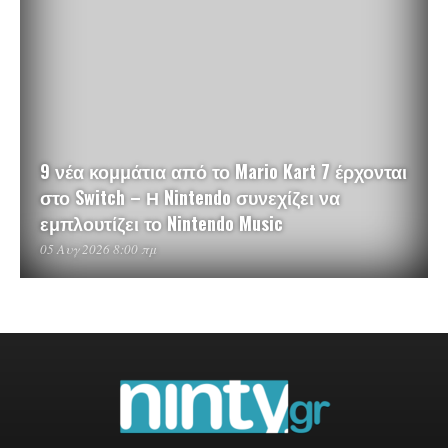
9 νέα κομμάτια από το Mario Kart 7 έρχονται
στο Switch – Η Nintendo συνεχίζει να
εμπλουτίζει το Nintendo Music
05 Αυγ 2026 8:00 πμ