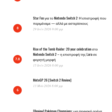
Star Fox για το Nintendo Switch 2: Η επιστροφή που
περιμέναμε — αλλά με αστερίσκους
8
29 Ιούν 2026 9:00 μμ
Rise of the Tomb Raider: 20 year celebration στο
Nintendo Switch 2 – η επιστροφή της Lara σε
φορητή μορφή
7.8
15 Ιούν 2026 8:00 μμ
MotoGP 26 [Switch 2 Review]
13 Μάι 2026 8:00 μμ
6
[Review] Pokémon Champions: μια ψηφιακή αρένα,