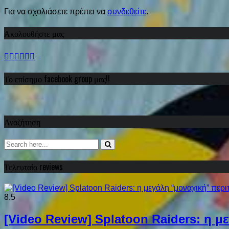
Για να σχολιάσετε πρέπει να
συνδεθείτε
.
Ακολουθήστε μας
Το επίσημο facebook group μας!!
Αναζήτηση
Τελευταία reviews
8.5
[Video Review] Splatoon Raiders: η μ