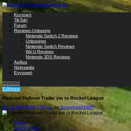
Κεντρική
TikTok!
Forum
Reviews-Unboxing
Nintendo Switch 2 Reviews
Unboxings
Nintendo Switch Reviews
Wii U Reviews
Nintendo 3DS Reviews
Άρθρα
Nintypedia
Εγγραφή
Ειδήσεις
Haunted Hallows Trailer για το Rocket League
On 12 Οκτ 2019 2:00 μμ
, by
Braveheart1980
About
Latest Posts