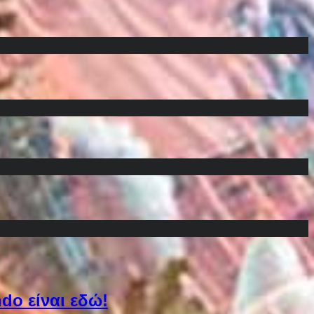
do είναι εδώ!