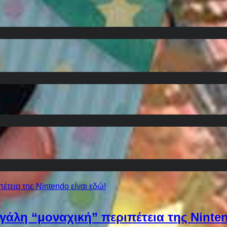
εγάλη “μοναχική” περιπέτεια της Ninten