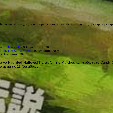
en objects! Ευτυχώς που υπάρχει και το πάνω-πάνω, κάτω-κάτω, αριστερά-αριστερά 
α στη Nintendo
- 9 Αυγούστου 2026
πριν καν κλείσει χρόνο
- 9 Αυγούστου 2026
 9 Αυγούστου 2026
ετινό
Haunted Hallows
! Παίξτε Online Matches και κερδίστε το Candy
 μέχρι τις 11 Νοεμβρίου.