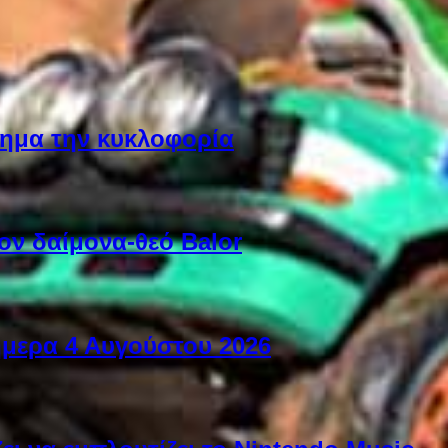
ίσημα την κυκλοφορία
ον δαίμονα-θεό Balor
ήμερα 4 Αυγούστου 2026