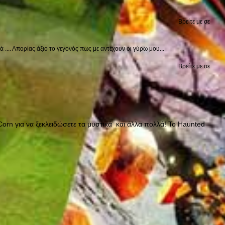
Βρείτε με σε
.... Απορίας άξιο το γεγονός πως με αντέχουν οι γύρω μου...
Βρείτε με σε
 Corn για να ξεκλειδώσετε τα μυστικά και άλλα πολλά! Το Haunted