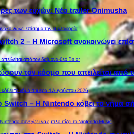
ίρες των ευχών: Νέο trailer Onimusha
Switch 2 – Η Microsoft ανακοινώνει επ
ώσουν τον κόσμο που απειλείται από τ
ο Switch – Η Nintendo κόβει το νήμα σ