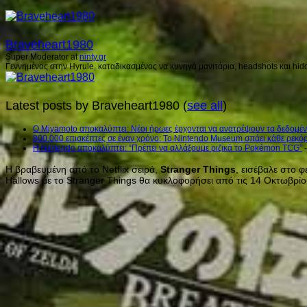
Braveheart1980
Super Moderator
at
ninty.gr
Γεννημένος στην Hyrule, καταδικασμένος να κυνηγά μανιτάρια, headshots και hidd
Latest posts by Braveheart1980
(
see all
)
Ο Miyamoto αποκαλύπτει: Νέοι ήρωες έρχονται να ανατρέψουν τα δεδομέν
800.000 επισκέπτες σε έναν χρόνο: Το Nintendo Museum σπάει κάθε ρεκόρ 
Η Nintendo αποκαλύπτει: “Πρέπει να αλλάξουμε ριζικά το Pokémon TCG”
-
Η βραβευμένη από το Netflix σειρά,
Stranger Things
, εισέβαλε στο φ
Hallows με το Stranger Things θα κυκλοφορήσει από τις 14 Οκτωβρίου