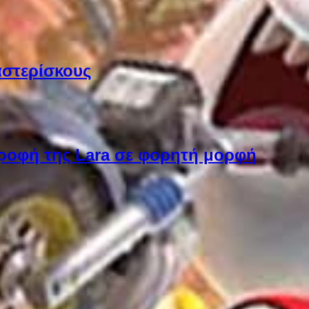
αστερίσκους
στροφή της Lara σε φορητή μορφή