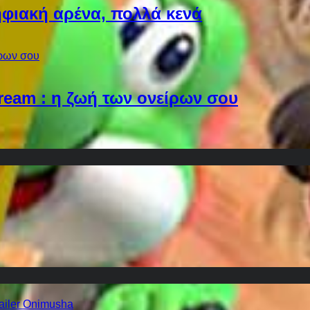
φιακή αρένα, πολλά κενά
Dream : η ζωή των ονείρων σου