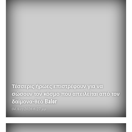
Τέσσερις ήρωες επιστρέφουν για να
σώσουν τον κόσμο που απειλείται από τον
δαίμονα-θεό Balor
04 Αυγ 2026 6:27 μμ