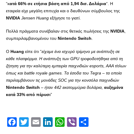
“κ
ατά 66% σε ετήσια βάση από 1,94 δισ. Δολάρια
“. Η
εταιρεία είχε μεγάλη επιτυχία και ο διευθύνων σύμβουλος της
NVIDIA
Jensen Huang
εξήγησε το γιατί.
Πολλά πράγματα συνέβαλαν στις θετικές πωλήσεις της
NVIDIA
,
συμπεριλαμβανομένου του
Nintendo Switch
.
Ο
Huang
είπε ότι “
είχαμε ένα ισχυρό τρίμηνο με ανάπτυξη σε
κάθε πλατφόρμα. Η ανάπτυξη των GPU τροφοδοτήθηκε από τη
ζήτηση για την καλύτερη εμπειρία παιχνιδιών esports, ΑΑΑ τίτλων
όπως και battle royale games. Τα έσοδα του Tegra – τα οποία
περιλαμβάνουν τις μονάδες SOC για την κονσόλα παιχνιδιών
Nintendo Switch
– ήταν 442 εκατομμύρια δολάρια,
αυξημένα
κατά 33% από πέρυσι
”
Facebook
Twitter
Email
LinkedIn
WhatsApp
Viber
Share