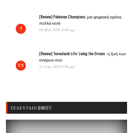
[Review] Pokémon Champions: μια ψηφιακή αρένα,
πολλά κενά
7
09 Μάι 2026 8:00 μμ
[Review] Tomodachi Life: Living the Dream : η ζωή των
ονείρων σου
7.5
21 Απρ 2026 6:00 μμ
ΤΕΛΕΥΤΑΊΟ DIRECT: