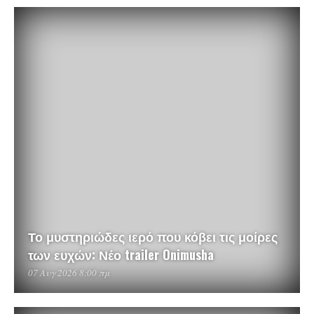
Το μυστηριώδες ιερό που κόβει τις μοίρες
των ευχών: Νέο trailer Onimusha
07 Αυγ 2026 8:00 πμ