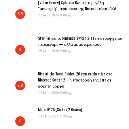
[Video Review] Splatoon Raiders: η μεγάλη
“μοναχική” περιπέτεια της Nintendo είναι εδώ!
8.5
27 Ιούλ 2026 8:00 μμ
Star Fox για το Nintendo Switch 2: Η επιστροφή που
περιμέναμε — αλλά με αστερίσκους
8
29 Ιούν 2026 9:00 μμ
Rise of the Tomb Raider: 20 year celebration στο
Nintendo Switch 2 – η επιστροφή της Lara σε
φορητή μορφή
7.8
15 Ιούν 2026 8:00 μμ
MotoGP 26 [Switch 2 Review]
13 Μάι 2026 8:00 μμ
6