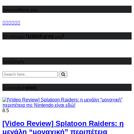
Ακολουθήστε μας
Το επίσημο facebook group μας!!
Αναζήτηση
Τελευταία reviews
8.5
[Video Review] Splatoon Raiders: η
μεγάλη “μοναχική” περιπέτεια