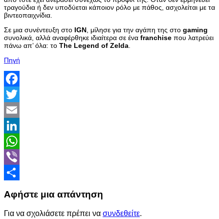
τραγούδια ή δεν υποδύεται κάποιον ρόλο με πάθος, ασχολείται με τα
βιντεοπαιχνίδια.
Σε μια συνέντευξη στο
IGN
, μίλησε για την αγάπη της στο
gaming
συνολικά, αλλά αναφέρθηκε ιδιαίτερα σε ένα
franchise
που λατρεύει
πάνω απ’ όλα: το
The
Legend
of
Zelda
.
Πηγή
Facebook
Twitter
Email
LinkedIn
WhatsApp
Viber
Share
Αφήστε μια απάντηση
Για να σχολιάσετε πρέπει να
συνδεθείτε
.