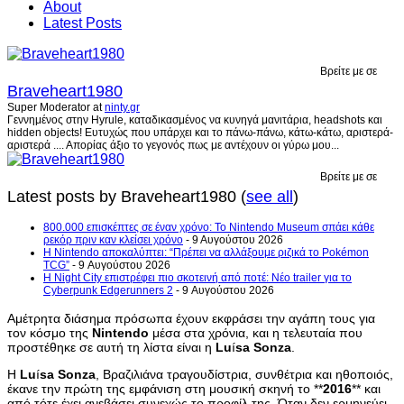
About
Latest Posts
Βρείτε με σε
Braveheart1980
Super Moderator
at
ninty.gr
Γεννημένος στην Hyrule, καταδικασμένος να κυνηγά μανιτάρια, headshots και
hidden objects! Ευτυχώς που υπάρχει και το πάνω-πάνω, κάτω-κάτω, αριστερά-
αριστερά .... Απορίας άξιο το γεγονός πως με αντέχουν οι γύρω μου...
Βρείτε με σε
Latest posts by Braveheart1980
(
see all
)
800.000 επισκέπτες σε έναν χρόνο: Το Nintendo Museum σπάει κάθε
ρεκόρ πριν καν κλείσει χρόνο
- 9 Αυγούστου 2026
Η Nintendo αποκαλύπτει: “Πρέπει να αλλάξουμε ριζικά το Pokémon
TCG”
- 9 Αυγούστου 2026
Η Night City επιστρέφει πιο σκοτεινή από ποτέ: Νέο trailer για το
Cyberpunk Edgerunners 2
- 9 Αυγούστου 2026
Αμέτρητα διάσημα πρόσωπα έχουν εκφράσει την αγάπη τους για
τον κόσμο της
Nintendo
μέσα στα χρόνια, και η τελευταία που
προστέθηκε σε αυτή τη λίστα είναι η
Lu
í
sa
Sonza
.
Η
Lu
í
sa
Sonza
, Βραζιλιάνα τραγουδίστρια, συνθέτρια και ηθοποιός,
έκανε την πρώτη της εμφάνιση στη μουσική σκηνή το **
2016
** και
από τότε έχει ανεβάσει συνεχώς το προφίλ της. Όταν δεν ερμηνεύει