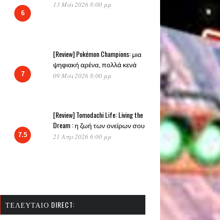
13 Μάι 2026 8:00 μμ
6
[Review] Pokémon Champions: μια
ψηφιακή αρένα, πολλά κενά
7
09 Μάι 2026 8:00 μμ
[Review] Tomodachi Life: Living the
Dream : η ζωή των ονείρων σου
7.5
21 Απρ 2026 6:00 μμ
ΤΕΛΕΥΤΑΊΟ DIRECT: