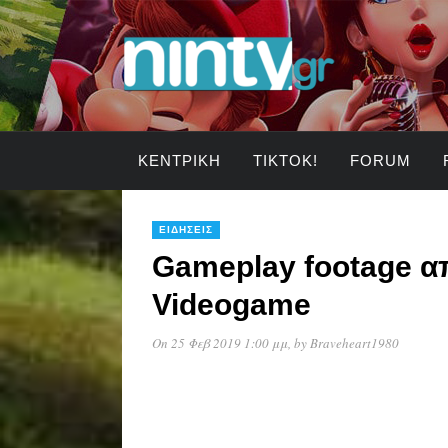
ΚΕΝΤΡΙΚΉ
TIKTOK!
FORUM
ΕΙΔΉΣΕΙΣ
Gameplay footage α
Videogame
On 25 Φεβ 2019 1:00 μμ
, by
Braveheart1980