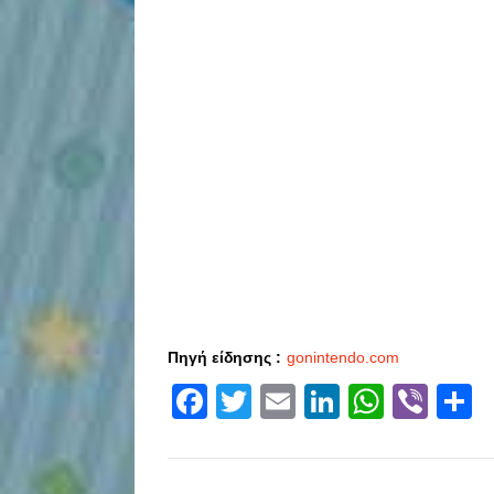
Πηγή είδησης :
gonintendo.com
Facebook
Twitter
Email
LinkedIn
Whats
Vibe
S