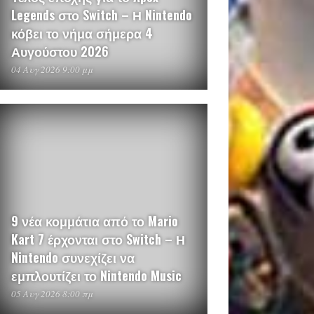
Legends στο Switch – Η Nintendo
κόβει το νήμα σήμερα 4
Αυγούστου 2026
04 Αυγ 2026 9:00 μμ
9 νέα κομμάτια από το Mario
Kart 7 έρχονται στο Switch – Η
Nintendo συνεχίζει να
εμπλουτίζει το Nintendo Music
05 Αυγ 2026 8:00 πμ