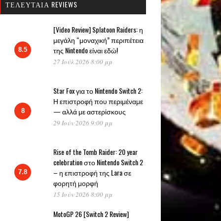
ΤΕΛΕΥΤΑΊΑ REVIEWS
[Video Review] Splatoon Raiders: η
μεγάλη “μοναχική” περιπέτεια
της Nintendo είναι εδώ!
8.5
27 Ιούλ 2026 8:00 μμ
Star Fox για το Nintendo Switch 2:
Η επιστροφή που περιμέναμε
— αλλά με αστερίσκους
8
29 Ιούν 2026 9:00 μμ
Rise of the Tomb Raider: 20 year
celebration στο Nintendo Switch 2
– η επιστροφή της Lara σε
7.8
φορητή μορφή
15 Ιούν 2026 8:00 μμ
MotoGP 26 [Switch 2 Review]