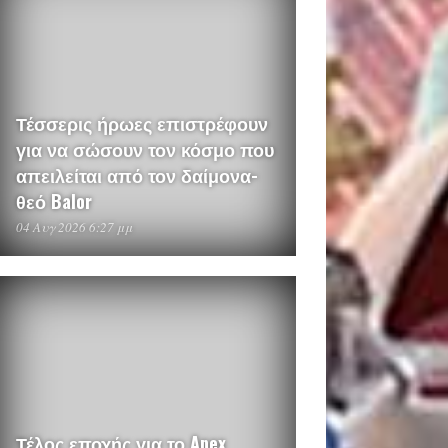
Τέσσερις ήρωες επιστρέφουν
για να σώσουν τον κόσμο που
απειλείται από τον δαίμονα-
θεό Balor
04 Αυγ 2026 6:27 μμ
Τέλος εποχής για το Apex