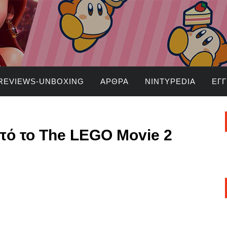
REVIEWS-UNBOXING
ΆΡΘΡΑ
NINTYPEDIA
ΕΓ
πό το The LEGO Movie 2