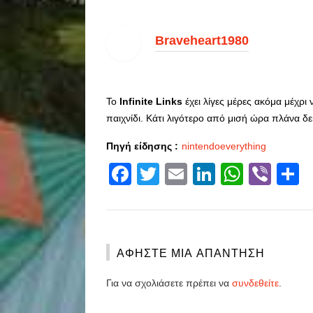
Braveheart1980
Το
Infinite Links
έχει λίγες μέρες ακόμα μέχρι
παιχνίδι. Κάτι λιγότερο από μισή ώρα πλάνα δ
Πηγή είδησης :
nintendoeverything
Facebook
Twitter
Email
LinkedIn
Whats
Vibe
S
ΑΦΉΣΤΕ ΜΙΑ ΑΠΆΝΤΗΣΗ
Για να σχολιάσετε πρέπει να
συνδεθείτε
.