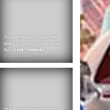
Το μυστηριώδες ιερό που
κόβει τις μοίρες των ευχών:
Νέο trailer Onimusha
07 Αυγ 2026 8:00 πμ
Τέλος της αναμονής για το