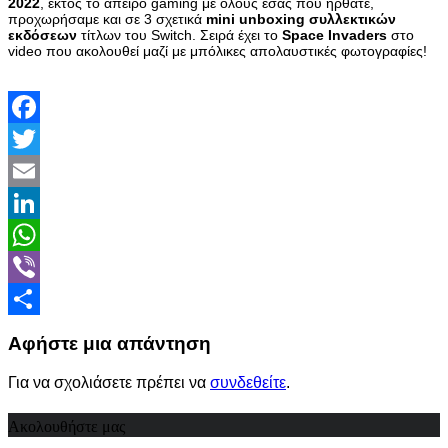
2022
, εκτός το άπειρο gaming με όλους εσάς που ήρθατε,
προχωρήσαμε και σε 3 σχετικά
mini unboxing συλλεκτικών
εκδόσεων
τίτλων του Switch. Σειρά έχει το
Space Invaders
στο
video που ακολουθεί μαζί με μπόλικες απολαυστικές φωτογραφίες!
Facebook
Twitter
Email
LinkedIn
WhatsApp
Viber
Share
Αφήστε μια απάντηση
Για να σχολιάσετε πρέπει να
συνδεθείτε
.
Ακολουθήστε μας