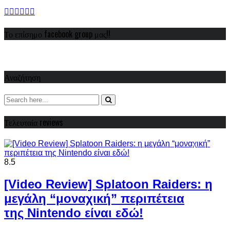
Το επίσημο facebook group μας!!
Αναζήτηση
Τελευταία reviews
8.5
[Video Review] Splatoon Raiders: η
μεγάλη “μοναχική” περιπέτεια
της Nintendo είναι εδώ!