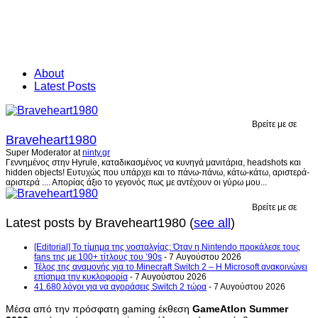
About
Latest Posts
Βρείτε με σε
Braveheart1980
Super Moderator
at
ninty.gr
Γεννημένος στην Hyrule, καταδικασμένος να κυνηγά μανιτάρια, headshots και
hidden objects! Ευτυχώς που υπάρχει και το πάνω-πάνω, κάτω-κάτω, αριστερά-
αριστερά .... Απορίας άξιο το γεγονός πως με αντέχουν οι γύρω μου...
Βρείτε με σε
Latest posts by Braveheart1980
(
see all
)
[Editorial] Το τίμημα της νοσταλγίας: Όταν η Nintendo προκάλεσε τους
fans της με 100+ τίτλους του ’90s
- 7 Αυγούστου 2026
Τέλος της αναμονής για το Minecraft Switch 2 – Η Microsoft ανακοινώνει
επίσημα την κυκλοφορία
- 7 Αυγούστου 2026
41.680 λόγοι για να αγοράσεις Switch 2 τώρα
- 7 Αυγούστου 2026
Μέσα από την πρόσφατη gaming έκθεση
GameAtlon Summer