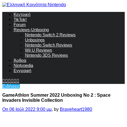
Κεντρική
TikTok!
Forum
Reviews-Unboxing
Nintendo Switch 2 Reviews
Unboxings
Nintendo Switch Reviews
Wii U Reviews
Nintendo 3DS Reviews
Άρθρα
Nintypedia
Εγγραφή
Ειδήσεις
GameAthlon Summer 2022 Unboxing No 2 : Space
Invaders Invisible Collection
On 06 Ιούλ 2022 9:00 μμ
, by
Braveheart1980