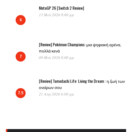
MotoGP 26 [Switch 2 Review]
13 Μάι 2026 8:00 μμ
6
[Review] Pokémon Champions: μια ψηφιακή αρένα,
πολλά κενά
7
09 Μάι 2026 8:00 μμ
[Review] Tomodachi Life: Living the Dream : η ζωή των
ονείρων σου
7.5
21 Απρ 2026 6:00 μμ