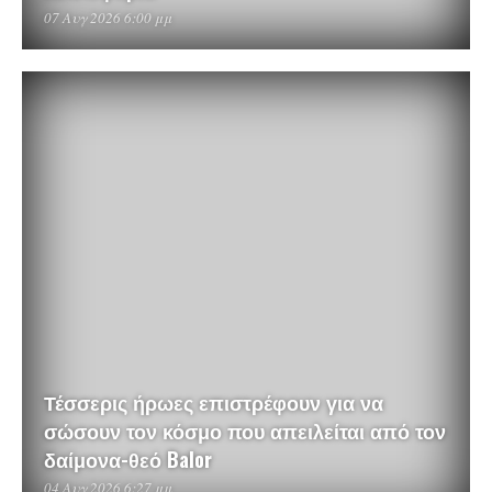
07 Αυγ 2026 6:00 μμ
Τέσσερις ήρωες επιστρέφουν για να
σώσουν τον κόσμο που απειλείται από τον
δαίμονα-θεό Balor
04 Αυγ 2026 6:27 μμ