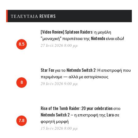
ΤΕΛΕΥΤΑΊΑ REVIEWS
[Video Review] Splatoon Raiders: η μεγάλη
“μοναχική” περιπέτεια της Nintendo είναι εδώ!
8.5
27 Ιούλ 2026 8:00 μμ
Star Fox για το Nintendo Switch 2: Η επιστροφή που
περιμέναμε — αλλά με αστερίσκους
8
29 Ιούν 2026 9:00 μμ
Rise of the Tomb Raider: 20 year celebration στο
Nintendo Switch 2 – η επιστροφή της Lara σε
φορητή μορφή
7.8
15 Ιούν 2026 8:00 μμ