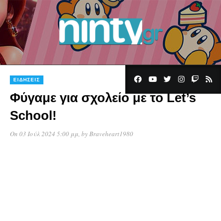
ΕΙΔΉΣΕΙΣ
Φύγαμε για σχολείο με το Let’s
School!
On 03 Ιούλ 2024 5:00 μμ
, by
Braveheart1980