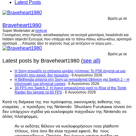
Latest Posts
Βρείτε με σε
Braveheart1980
Super Moderator
at
ninty.gr
Γεννημένος στην Hyrule, καταδικασμένος να κυνηγά μανιτάρια, headshots και
hidden objects! Ευτυχώς που υπάρχει και το πάνω-πάνω, κάτω-κάτω, αριστερά-
αριστερά .... Απορίας άξιο το γεγονός πως με αντέχουν οι γύρω μου...
Βρείτε με σε
Latest posts by Braveheart1980
(
see all
)
Η Sony ετοιμάζει το επόμενο μεγάλο χτύπημα: Το PS6 έρχεται με μια
έκπληξη που κανείς δεν περιμένει
- 6 Αυγούστου 2026
Η Bethesda απαντά στη Sony με remastered Oblivion για Switch 2 – Η
επιστροφή των physical copies
- 6 Αυγούστου 2026
30 FPS στο Switch 2: Η Aspyr αποκαλύπτει γιατί το Rise of the Tomb
Raider δεν έφτασε τα 60 FPS
- 6 Αυγούστου 2026
Κατά τη διάρκεια της πιο πρόσφατης οικονομικής έκθεσης της
εταιρείας , ο πρόεδρος της Nintendo Shuntaro Furukawa τόνισε ότι
δεν υπάρχουν σχέδια για κυκλοφορία παιχνιδιών της Nintendo σε
άλλες πλατφόρμες.
Αν οι εκδότες θέλουν να κυκλοφορήσουν ross platform
τίτλους, τότε όσο θα είναι τεχνικά εφικτό, θα τους
υποστηρίξουμε. Ωστόσο, δεν έχουμε κανένα σχέδιο να