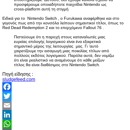
προσφέρουμε οποιαδήποτε παιχνίδια Nintendo ως
cross-platform αυτή τη στιγμή
Ειδικά για το Nintendo Switch , ο Furukawa αναφέρθηκε και στο
γεγονός πως από την κονσόλα λείπουν σημαντικοί τίτλοι, όπως το
Red Dead Redemption 2 και το επερχόμενο Fallout 76 .
Πιστεύουμε ότι η παροχή στους καταναλωτές μιας
ευρείας επιλογής λογισμικού είναι ένα εξαιρετικά
σημαντικό μέρος της λειτουργίας μας. Γι ‘αυτό
χαιρετίζουμε την εισαγωγή μιας ποικιλίας τίτλων από
πολλούς εκδότες λογισμικού. Παρόλα αυτά, δεν νομίζω
ότι είναι ρεαλιστικό να αναμένουμε ότι κάθε μείζων
τίτλος θα είναι διαθέσιμος στο Nintendo Switch.
Πηγή είδησης :
sludgefeed.com
Facebook
Twitter
Email
LinkedIn