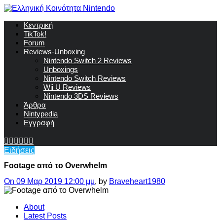
Κεντρική
TikTok!
Forum
Reviews-Unboxing
Nintendo Switch 2 Reviews
Unboxings
Nintendo Switch Reviews
Wii U Reviews
Nintendo 3DS Reviews
Άρθρα
Nintypedia
Εγγραφή
Ειδήσεις
Footage από το Overwhelm
On 09 Μαρ 2019 12:00 μμ
, by
Braveheart1980
About
Latest Posts