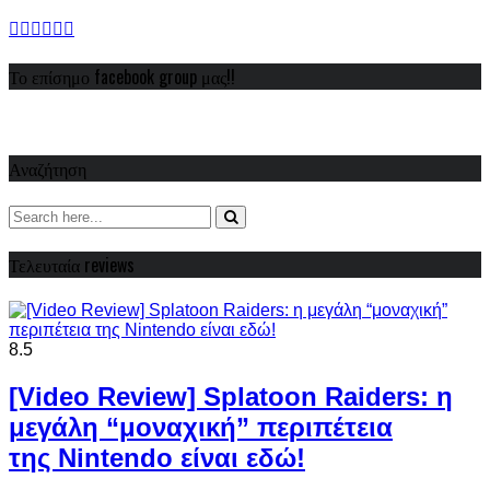
Το επίσημο facebook group μας!!
Αναζήτηση
Τελευταία reviews
8.5
[Video Review] Splatoon Raiders: η
μεγάλη “μοναχική” περιπέτεια
της Nintendo είναι εδώ!