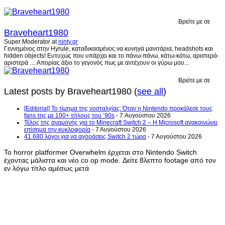
Βρείτε με σε
Braveheart1980
Super Moderator
at
ninty.gr
Γεννημένος στην Hyrule, καταδικασμένος να κυνηγά μανιτάρια, headshots και
hidden objects! Ευτυχώς που υπάρχει και το πάνω-πάνω, κάτω-κάτω, αριστερά-
αριστερά .... Απορίας άξιο το γεγονός πως με αντέχουν οι γύρω μου...
Βρείτε με σε
Latest posts by Braveheart1980
(
see all
)
[Editorial] Το τίμημα της νοσταλγίας: Όταν η Nintendo προκάλεσε τους
fans της με 100+ τίτλους του ’90s
- 7 Αυγούστου 2026
Τέλος της αναμονής για το Minecraft Switch 2 – Η Microsoft ανακοινώνει
επίσημα την κυκλοφορία
- 7 Αυγούστου 2026
41.680 λόγοι για να αγοράσεις Switch 2 τώρα
- 7 Αυγούστου 2026
Το horror platformer Overwhelm έρχεται στο Nintendo Switch
έχοντας μάλιστα και νέο co op mode. Δείτε 8λεπτο footage από τον
εν λόγω τίτλο αμέσως μετά