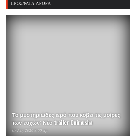
ΠΡΌΣΦΑΤΑ ΆΡΘΡΑ
Το μυστηριώδες ιερό που κόβει τις μοίρες
των ευχών: Νέο trailer Onimusha
07 Αυγ 2026 8:00 πμ