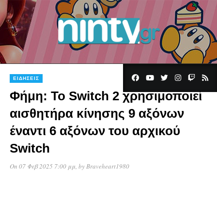
ΕΙΔΉΣΕΙΣ
Φήμη: Το Switch 2 χρησιμοποιεί
αισθητήρα κίνησης 9 αξόνων
έναντι 6 αξόνων του αρχικού
Switch
On 07 Φεβ 2025 7:00 μμ
, by
Braveheart1980