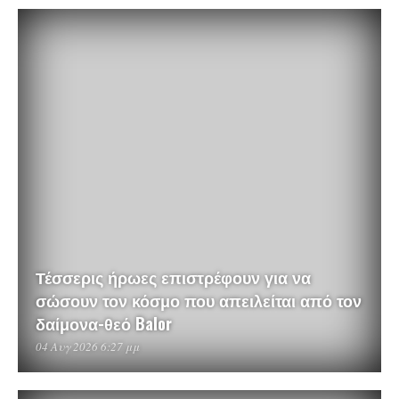
Τέσσερις ήρωες επιστρέφουν για να
σώσουν τον κόσμο που απειλείται από τον
δαίμονα-θεό Balor
04 Αυγ 2026 6:27 μμ