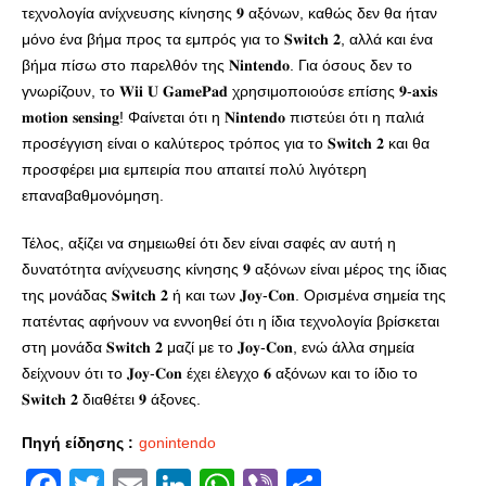
τεχνολογία ανίχνευσης κίνησης 𝟗 αξόνων, καθώς δεν θα ήταν
μόνο ένα βήμα προς τα εμπρός για το 𝐒𝐰𝐢𝐭𝐜𝐡 𝟐, αλλά και ένα
βήμα πίσω στο παρελθόν της 𝐍𝐢𝐧𝐭𝐞𝐧𝐝𝐨. Για όσους δεν το
γνωρίζουν, το 𝐖𝐢𝐢 𝐔 𝐆𝐚𝐦𝐞𝐏𝐚𝐝 χρησιμοποιούσε επίσης 𝟗-𝐚𝐱𝐢𝐬
𝐦𝐨𝐭𝐢𝐨𝐧 𝐬𝐞𝐧𝐬𝐢𝐧𝐠! Φαίνεται ότι η 𝐍𝐢𝐧𝐭𝐞𝐧𝐝𝐨 πιστεύει ότι η παλιά
προσέγγιση είναι ο καλύτερος τρόπος για το 𝐒𝐰𝐢𝐭𝐜𝐡 𝟐 και θα
προσφέρει μια εμπειρία που απαιτεί πολύ λιγότερη
επαναβαθμονόμηση.
Τέλος, αξίζει να σημειωθεί ότι δεν είναι σαφές αν αυτή η
δυνατότητα ανίχνευσης κίνησης 𝟗 αξόνων είναι μέρος της ίδιας
της μονάδας 𝐒𝐰𝐢𝐭𝐜𝐡 𝟐 ή και των 𝐉𝐨𝐲-𝐂𝐨𝐧. Ορισμένα σημεία της
πατέντας αφήνουν να εννοηθεί ότι η ίδια τεχνολογία βρίσκεται
στη μονάδα 𝐒𝐰𝐢𝐭𝐜𝐡 𝟐 μαζί με το 𝐉𝐨𝐲-𝐂𝐨𝐧, ενώ άλλα σημεία
δείχνουν ότι το 𝐉𝐨𝐲-𝐂𝐨𝐧 έχει έλεγχο 𝟔 αξόνων και το ίδιο το
𝐒𝐰𝐢𝐭𝐜𝐡 𝟐 διαθέτει 𝟗 άξονες.
Πηγή είδησης :
gonintendo