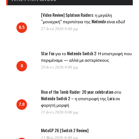
[Video Review] Splatoon Raiders: η μεγάλη
“μοναχική” περιπέτεια της Nintendo είναι εδώ!
8.5
27 Ιούλ 2026 8:00 μμ
Star Fox για το Nintendo Switch 2: Η επιστροφή που
περιμέναμε — αλλά με αστερίσκους
8
29 Ιούν 2026 9:00 μμ
Rise of the Tomb Raider: 20 year celebration στο
Nintendo Switch 2 – η επιστροφή της Lara σε
φορητή μορφή
7.8
15 Ιούν 2026 8:00 μμ
MotoGP 26 [Switch 2 Review]
13 Μάι 2026 8:00 μμ