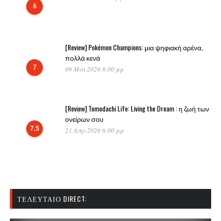
6
[Review] Pokémon Champions: μια ψηφιακή αρένα,
πολλά κενά
7
09 Μάι 2026 8:00 μμ
[Review] Tomodachi Life: Living the Dream : η ζωή των
ονείρων σου
7.5
21 Απρ 2026 6:00 μμ
ΤΕΛΕΥΤΑΊΟ DIRECT: