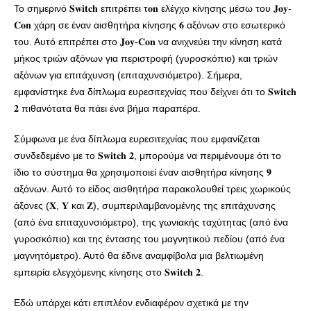
Το σημερινό 𝐒𝐰𝐢𝐭𝐜𝐡 επιτρέπει τ𝐨𝐧 ελέγχο κίνησης μέσω του 𝐉𝐨𝐲-
𝐂𝐨𝐧 χάρη σε έναν αισθητήρα κίνησης 𝟔 αξόνων στο εσωτερικό
του. Αυτό επιτρέπει στο 𝐉𝐨𝐲-𝐂𝐨𝐧 να ανιχνεύει την κίνηση κατά
μήκος τριών αξόνων για περιστροφή (γυροσκόπιο) και τριών
αξόνων για επιτάχυνση (επιταχυνσιόμετρο). Σήμερα,
εμφανίστηκε ένα δίπλωμα ευρεσιτεχνίας που δείχνει ότι το 𝐒𝐰𝐢𝐭𝐜𝐡
𝟐 πιθανότατα θα πάει ένα βήμα παραπέρα.
Σύμφωνα με ένα δίπλωμα ευρεσιτεχνίας που εμφανίζεται
συνδεδεμένο με το 𝐒𝐰𝐢𝐭𝐜𝐡 𝟐, μπορούμε να περιμένουμε ότι το
ίδιο το σύστημα θα χρησιμοποιεί έναν αισθητήρα κίνησης 𝟗
αξόνων. Αυτό το είδος αισθητήρα παρακολουθεί τρεις χωρικούς
άξονες (𝐗, 𝐘 και 𝐙), συμπεριλαμβανομένης της επιτάχυνσης
(από ένα επιταχυνσιόμετρο), της γωνιακής ταχύτητας (από ένα
γυροσκόπιο) και της έντασης του μαγνητικού πεδίου (από ένα
μαγνητόμετρο). Αυτό θα έδινε αναμφίβολα μια βελτιωμένη
εμπειρία ελεγχόμενης κίνησης στο 𝐒𝐰𝐢𝐭𝐜𝐡 𝟐.
Εδώ υπάρχει κάτι επιπλέον ενδιαφέρον σχετικά με την