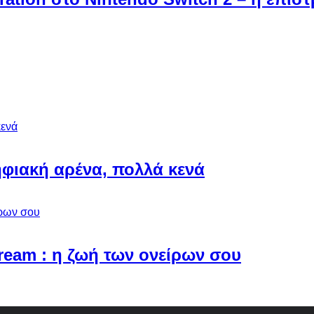
φιακή αρένα, πολλά κενά
Dream : η ζωή των ονείρων σου