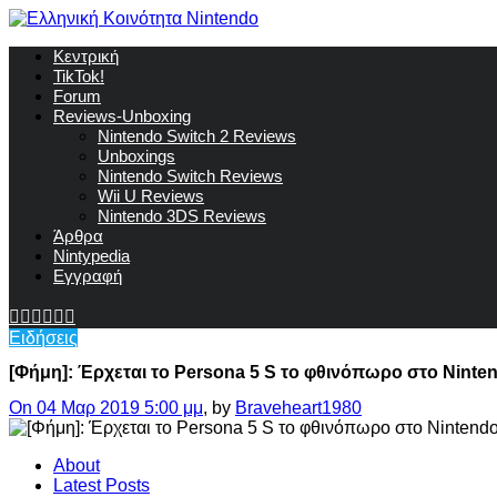
Κεντρική
TikTok!
Forum
Reviews-Unboxing
Nintendo Switch 2 Reviews
Unboxings
Nintendo Switch Reviews
Wii U Reviews
Nintendo 3DS Reviews
Άρθρα
Nintypedia
Εγγραφή
Ειδήσεις
[Φήμη]: Έρχεται το Persona 5 S το φθινόπωρο στο Ninte
On 04 Μαρ 2019 5:00 μμ
, by
Braveheart1980
About
Latest Posts