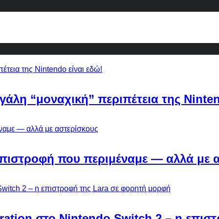
εγάλη “μοναχική” περιπέτεια της Ninten
Η επιστροφή που περιμέναμε — αλλά με 
ebration στο Nintendo Switch 2 – η επι