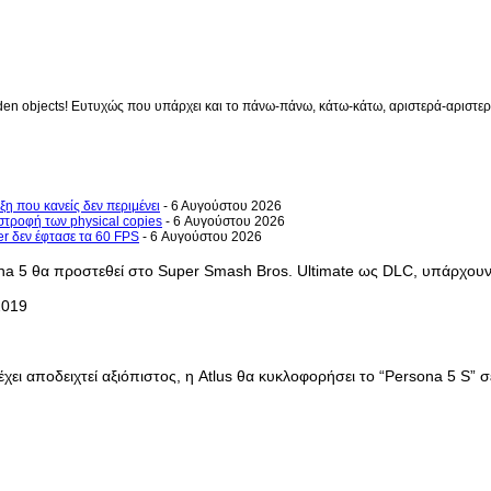
en objects! Ευτυχώς που υπάρχει και το πάνω-πάνω, κάτω-κάτω, αριστερά-αριστερά 
ξη που κανείς δεν περιμένει
- 6 Αυγούστου 2026
στροφή των physical copies
- 6 Αυγούστου 2026
er δεν έφτασε τα 60 FPS
- 6 Αυγούστου 2026
na 5 θα προστεθεί στο Super Smash Bros. Ultimate ως DLC, υπάρχουν 
2019
έχει αποδειχτεί αξιόπιστος, η Atlus θα κυκλοφορήσει το “Persona 5 S” 