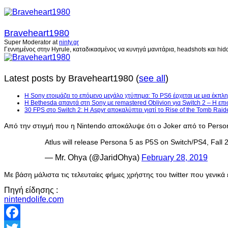
Braveheart1980
Super Moderator
at
ninty.gr
Γεννημένος στην Hyrule, καταδικασμένος να κυνηγά μανιτάρια, headshots και hidd
Latest posts by Braveheart1980
(
see all
)
Η Sony ετοιμάζει το επόμενο μεγάλο χτύπημα: Το PS6 έρχεται με μια έκπλη
Η Bethesda απαντά στη Sony με remastered Oblivion για Switch 2 – Η επι
30 FPS στο Switch 2: Η Aspyr αποκαλύπτει γιατί το Rise of the Tomb Raid
Από την στιγμή που η Nintendo αποκάλυψε ότι ο Joker από το Perso
Atlus will release Persona 5 as P5S on Switch/PS4, Fall 
— Mr. Ohya (@JaridOhya)
February 28, 2019
Με βάση μάλιστα τις τελευταίες φήμες χρήστης του twitter που γενικά 
Πηγή είδησης :
nintendolife.com