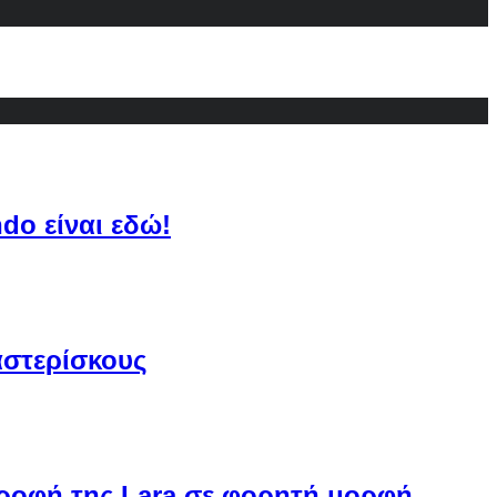
do είναι εδώ!
αστερίσκους
στροφή της Lara σε φορητή μορφή