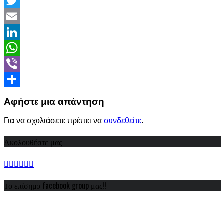
Facebook
Twitter
Email
LinkedIn
WhatsApp
Viber
Share
Αφήστε μια απάντηση
Για να σχολιάσετε πρέπει να
συνδεθείτε
.
Ακολουθήστε μας
Το επίσημο facebook group μας!!