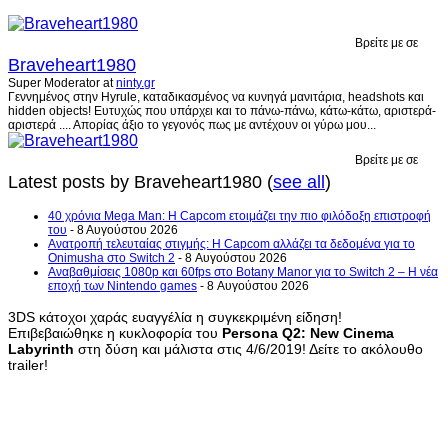
Βρείτε με σε
Braveheart1980
Super Moderator
at
ninty.gr
Γεννημένος στην Hyrule, καταδικασμένος να κυνηγά μανιτάρια, headshots και
hidden objects! Ευτυχώς που υπάρχει και το πάνω-πάνω, κάτω-κάτω, αριστερά-
αριστερά .... Απορίας άξιο το γεγονός πως με αντέχουν οι γύρω μου...
Βρείτε με σε
Latest posts by Braveheart1980
(
see all
)
40 χρόνια Mega Man: Η Capcom ετοιμάζει την πιο φιλόδοξη επιστροφή
του
- 8 Αυγούστου 2026
Ανατροπή τελευταίας στιγμής: Η Capcom αλλάζει τα δεδομένα για το
Onimusha στο Switch 2
- 8 Αυγούστου 2026
Αναβαθμίσεις 1080p και 60fps στο Botany Manor για το Switch 2 – Η νέα
εποχή των Nintendo games
- 8 Αυγούστου 2026
3DS κάτοχοι χαράς ευαγγέλία η συγκεκριμένη είδηση!
Επιβεβαιώθηκε η κυκλοφορία του
Persona Q2: New Cinema
Labyrinth
στη δύση και μάλιστα στις 4/6/2019! Δείτε το ακόλουθο
trailer!