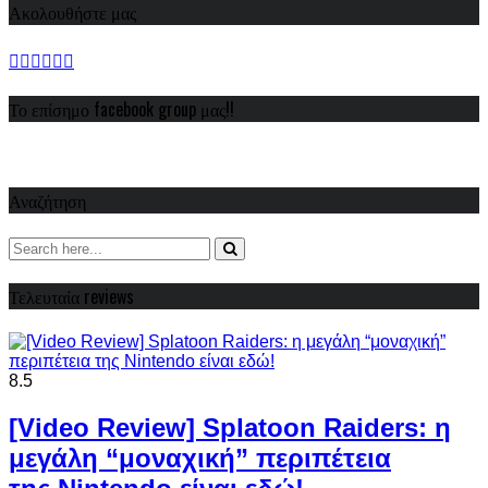
Ακολουθήστε μας
Το επίσημο facebook group μας!!
Αναζήτηση
Τελευταία reviews
8.5
[Video Review] Splatoon Raiders: η
μεγάλη “μοναχική” περιπέτεια