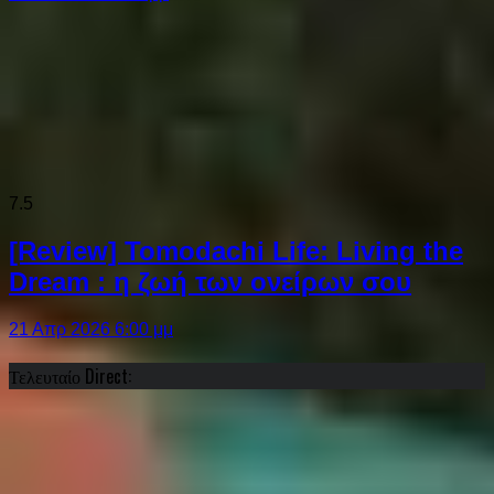
7.5
[Review] Tomodachi Life: Living the
Dream : η ζωή των ονείρων σου
21 Απρ 2026 6:00 μμ
Τελευταίο Direct: