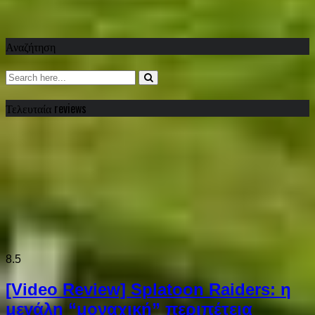
Αναζήτηση
Τελευταία reviews
8.5
[Video Review] Splatoon Raiders: η
μεγάλη “μοναχική” περιπέτεια