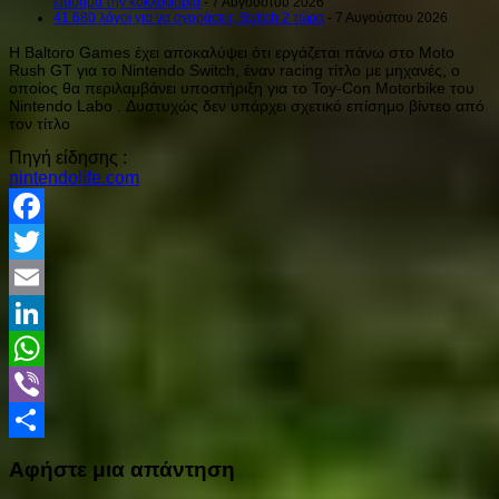
επίσημα την κυκλοφορία
- 7 Αυγούστου 2026
41.680 λόγοι για να αγοράσεις Switch 2 τώρα
- 7 Αυγούστου 2026
Η Baltoro Games έχει αποκαλύψει ότι εργάζεται πάνω στο Moto
Rush GT για το Nintendo Switch, έναν racing τίτλο με μηχανές, ο
οποίος θα περιλαμβάνει υποστήριξη για το Toy-Con Motorbike του
Nintendo Labo . Δυστυχώς δεν υπάρχει σχετικό επίσημο βίντεο από
τον τίτλο
Πηγή είδησης :
nintendolife.com
Facebook
Twitter
Email
LinkedIn
WhatsApp
Viber
Share
Αφήστε μια απάντηση