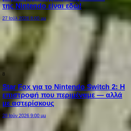
της Nintendo είναι εδώ!
27 Ιούλ 2026 8:00 μμ
8
Star Fox για το Nintendo Switch 2: Η
επιστροφή που περιμέναμε — αλλά
με αστερίσκους
29 Ιούν 2026 9:00 μμ