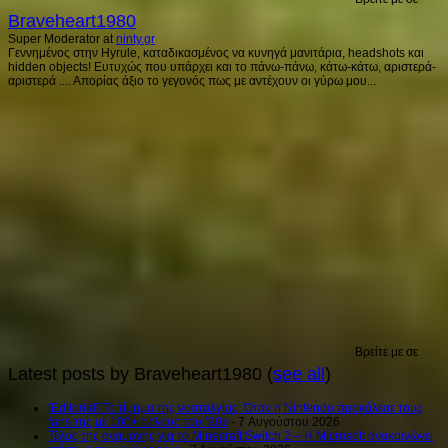
Braveheart1980
Super Moderator
at
ninty.gr
Γεννημένος στην Hyrule, καταδικασμένος να κυνηγά μανιτάρια, headshots και
hidden objects! Ευτυχώς που υπάρχει και το πάνω-πάνω, κάτω-κάτω, αριστερά-
αριστερά .... Απορίας άξιο το γεγονός πως με αντέχουν οι γύρω μου...
Βρείτε με σε
Latest posts by Braveheart1980
(
see all
)
[Editorial] Το τίμημα της νοσταλγίας: Όταν η Nintendo προκάλεσε τους
fans της με 100+ τίτλους του ’90s
- 7 Αυγούστου 2026
Τέλος της αναμονής για το Minecraft Switch 2 – Η Microsoft ανακοινώνει