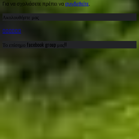
Για να σχολιάσετε πρέπει να
συνδεθείτε
.
Ακολουθήστε μας
Το επίσημο facebook group μας!!