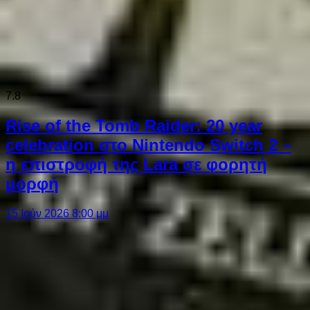
7.8
Rise of the Tomb Raider: 20 year
celebration στο Nintendo Switch 2 –
η επιστροφή της Lara σε φορητή
μορφή
15 Ιούν 2026 8:00 μμ