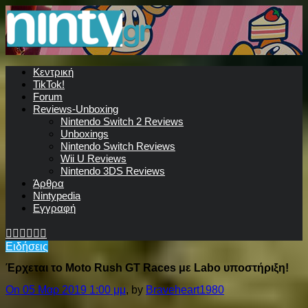
Κεντρική
TikTok!
Forum
Reviews-Unboxing
Nintendo Switch 2 Reviews
Unboxings
Nintendo Switch Reviews
Wii U Reviews
Nintendo 3DS Reviews
Άρθρα
Nintypedia
Εγγραφή
Ειδήσεις
Έρχεται το Moto Rush GT Races με Labo υποστήριξη!
On 05 Μαρ 2019 1:00 μμ
, by
Braveheart1980