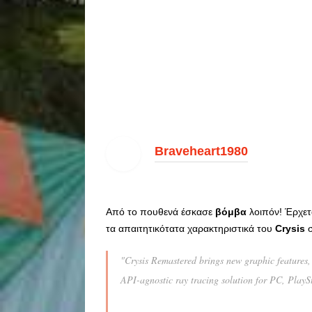
Braveheart1980
Από το πουθενά έσκασε
βόμβα
λοιπόν! Έρχετ
τα απαιτητικότατα χαρακτηριστικά του
Crysis
σ
"Crysis Remastered brings new graphic features
API-agnostic ray tracing solution for PC, PlaySt