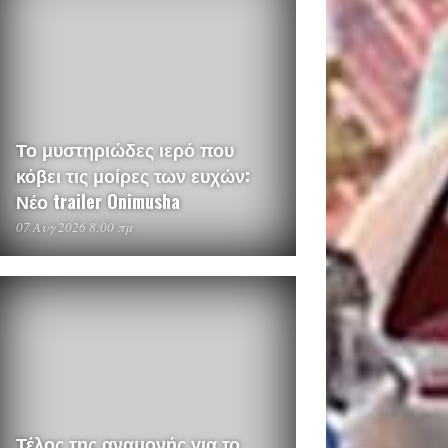
Το μυστηριώδες ιερό που
κόβει τις μοίρες των ευχών:
Νέο trailer Onimusha
07 Αυγ 2026 8:00 πμ
Τέλος της αναμονής για το