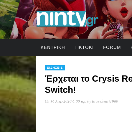
ΚΕΝΤΡΙΚΉ
TIKTOK!
FORUM
ΕΙΔΉΣΕΙΣ
Έρχεται το Crysis R
Switch!
On 16 Απρ 2020 6:00 μμ
, by
Braveheart1980