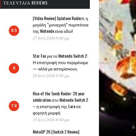
ΤΕΛΕΥΤΑΊΑ REVIEWS
[Video Review] Splatoon Raiders: η
μεγάλη “μοναχική” περιπέτεια
της Nintendo είναι εδώ!
8.5
27 Ιούλ 2026 8:00 μμ
Star Fox για το Nintendo Switch 2:
Η επιστροφή που περιμέναμε
— αλλά με αστερίσκους
8
29 Ιούν 2026 9:00 μμ
Rise of the Tomb Raider: 20 year
celebration στο Nintendo Switch 2
– η επιστροφή της Lara σε
7.8
φορητή μορφή
15 Ιούν 2026 8:00 μμ
MotoGP 26 [Switch 2 Review]