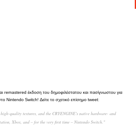
αι remastered έκδοση του δημοφιλέστατου και πασίγνωστου για
το Nintendo Switch! Δείτε το σχετικό επίσημο tweet:
, high-quality textures, and the CRYENGINE's native hardware- and
ation, Xbox, and – for the very first time – Nintendo Switch."