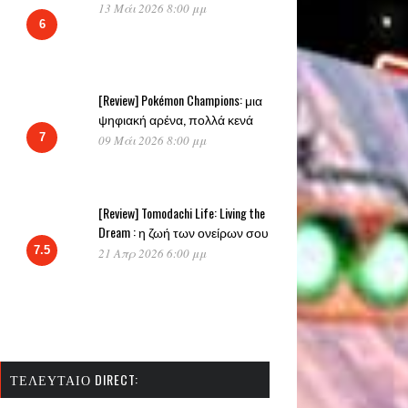
13 Μάι 2026 8:00 μμ
6
[Review] Pokémon Champions: μια
ψηφιακή αρένα, πολλά κενά
7
09 Μάι 2026 8:00 μμ
[Review] Tomodachi Life: Living the
Dream : η ζωή των ονείρων σου
7.5
21 Απρ 2026 6:00 μμ
ΤΕΛΕΥΤΑΊΟ DIRECT: