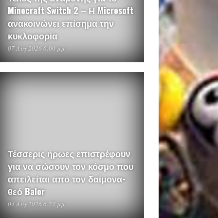
Minecraft Switch 2 – Η Microsoft
ανακοινώνει επίσημα την
κυκλοφορία
07 Αυγ 2026 6:00 μμ
Τέσσερις ήρωες επιστρέφουν
για να σώσουν τον κόσμο που
απειλείται από τον δαίμονα-
θεό Balor
04 Αυγ 2026 6:27 μμ