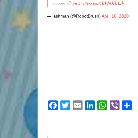
oooops 😉
pic.twitter.com/4EVNOHzLzb
— lashman (@RobotBrush)
April 16, 2020
Facebook
Twitter
Email
LinkedIn
Whats
Vibe
S