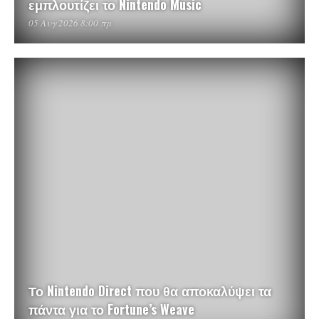
εμπλουτίζει το Nintendo Music
05 Αυγ 2026 8:00 πμ
Το Nintendo Direct που θα αποκαλύψει τα
πάντα για το Fortune’s Weave