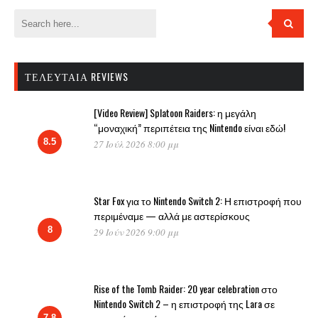
ΤΕΛΕΥΤΑΊΑ REVIEWS
[Video Review] Splatoon Raiders: η μεγάλη
“μοναχική” περιπέτεια της Nintendo είναι εδώ!
8.5
27 Ιούλ 2026 8:00 μμ
Star Fox για το Nintendo Switch 2: Η επιστροφή που
περιμέναμε — αλλά με αστερίσκους
8
29 Ιούν 2026 9:00 μμ
Rise of the Tomb Raider: 20 year celebration στο
Nintendo Switch 2 – η επιστροφή της Lara σε
7.8