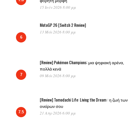
φορητή μορφή
15 Ιούν 2026 8:00 μμ
MotoGP 26 [Switch 2 Review]
13 Μάι 2026 8:00 μμ
6
[Review] Pokémon Champions: μια ψηφιακή αρένα,
πολλά κενά
7
09 Μάι 2026 8:00 μμ
[Review] Tomodachi Life: Living the Dream : η ζωή των
ονείρων σου
7.5
21 Απρ 2026 6:00 μμ