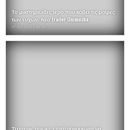
Το μυστηριώδες ιερό που κόβει τις μοίρες
των ευχών: Νέο trailer Onimusha
07 Αυγ 2026 8:00 πμ
Τέσσερις ήρωες επιστρέφουν για να