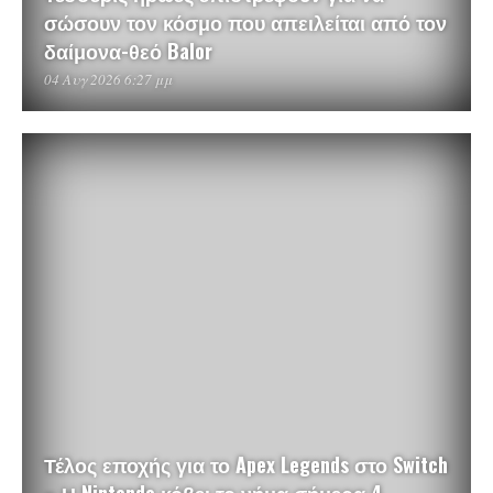
σώσουν τον κόσμο που απειλείται από τον
δαίμονα-θεό Balor
04 Αυγ 2026 6:27 μμ
Τέλος εποχής για το Apex Legends στο Switch