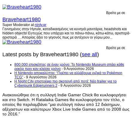
Βρείτε με σε
Braveheart1980
Super Moderator
at
ninty.gr
Γεννημένος στην Hyrule, καταδικασμένος να κυνηγά μανιτάρια, headshots και
hidden objects! Ευτυχώς που υπάρχει και το πάνω-πάνω, κάτω-κάτω, αριστερά-
αριστερά .... Απορίας άξιο το γεγονός πως με αντέχουν οι γύρω μου...
Βρείτε με σε
Latest posts by Braveheart1980
(
see all
)
800.000 επισκέπτες σε έναν χρόνο: Το Nintendo Museum σπάει κάθε
ρεκόρ πριν καν κλείσει χρόνο
- 9 Αυγούστου 2026
Η Nintendo αποκαλύπτει: “Πρέπει να αλλάξουμε ριζικά το Pokémon
TCG”
- 9 Αυγούστου 2026
Η Night City επιστρέφει πιο σκοτεινή από ποτέ: Νέο trailer για το
Cyberpunk Edgerunners 2
- 9 Αυγούστου 2026
Ανακοινώθηκε ότι η συλλογή Indie Gamer Chick θα κυκλοφορήσει
και στο Switch. Η Ratalaika Games θα κυκλοφορήσει τον τίτλο, ο
οποίος θα περιλαμβάνει “μια συλλογή πάνω από 12 διάσημων,
αξέχαστων και καλύτερων Xbox Live Indie Games από το 2008 έως
το 2016.”